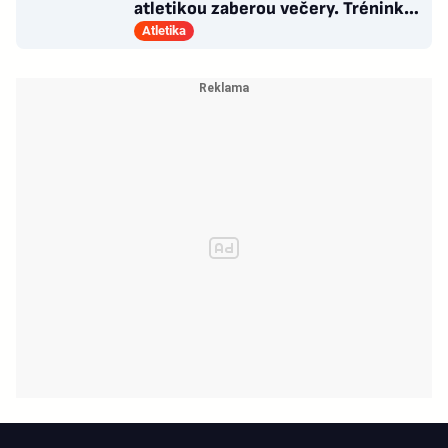
atletikou zaberou večery. Trénink
pro LA, usmívá se Dusík
Atletika