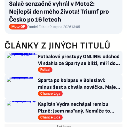
Salač senzačně vyhrál v Moto2:
Nejlepší den mého života! Triumf pro
Česko po 16 letech
Moto GP
Daniel Fekets
9. srpna 2026
13:05
ČLÁNKY Z JINÝCH TITULŮ
Fotbalové přestupy ONLINE: odchod
Vindahla ze Sparty se blíží, míří do
druhé italské ligy
Fotbal
Sparta po kolapsu v Boleslavi:
minus šest a chvála nováčka. Majer
má silnou zbraň
Chance Liga
Kapitán Vydra nechápal remízu
Plzně: Jsem nas*aný. Nemůže to
končit jako házená
Chance Liga