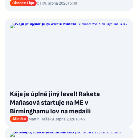
Chance Liga
ČTK
9. srpna 2026
16:40
Kája je úplně jiný level! Raketa
Maňasová startuje na ME v
Birminghamu lov na medaili
Atletika
Martin Hašek
9. srpna 2026
16:46