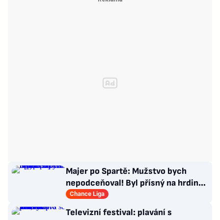
Majer po Spartě: Mužstvo bych
nepodceňoval! Byl přísný na hrdinu
zápasu
Chance Liga
Televizní festival: plavání s