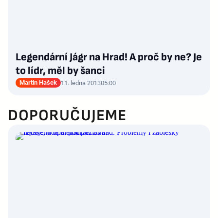
Legendární Jágr na Hrad! A proč by ne? Je
to lídr, měl by šanci
Martin Hašek
11. ledna 2013
05:00
DOPORUČUJEME