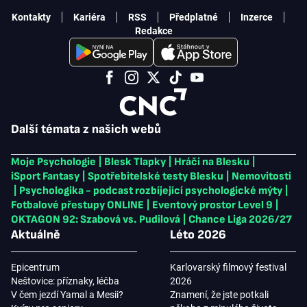
Kontakty
Kariéra
RSS
Předplatné
Inzerce
Redakce
Další témata z našich webů
Moje Psychologie
|
Blesk Tlapky
|
Hráči na Blesku
|
iSport Fantasy
|
Spotřebitelské testy Blesku
|
Nemovitosti
|
Psychologika - podcast rozbíjející psychologické mýty
|
Fotbalové přestupy ONLINE
|
Eventový prostor Level 9
|
OKTAGON 92: Szabová vs. Pudilová
|
Chance Liga 2026/27
Aktuálně
Léto 2026
Epicentrum
Karlovarský filmový festival
Neštovice: příznaky, léčba
2026
V čem jezdí Yamal a Mesii?
Znamení, že jste potkali