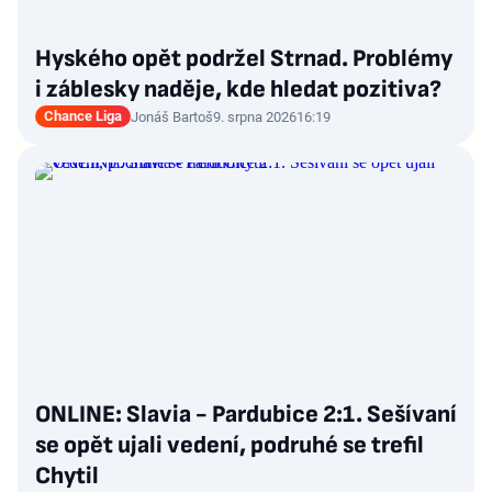
Hyského opět podržel Strnad. Problémy
i záblesky naděje, kde hledat pozitiva?
Chance Liga
Jonáš Bartoš
9. srpna 2026
16:19
ONLINE: Slavia - Pardubice 2:1. Sešívaní
se opět ujali vedení, podruhé se trefil
Chytil