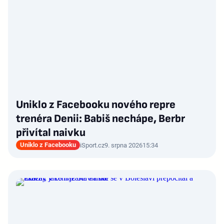
Uniklo z Facebooku nového repre
trenéra Denii: Babiš nechápe, Berbr
přivítal naivku
Uniklo z Facebooku
iSport.cz
9. srpna 2026
15:34