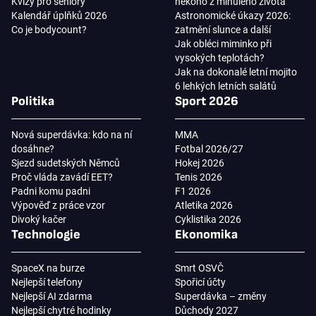
Kvízy pro seniory
někoho z minulého života
Kalendář úplňků 2026
Astronomické úkazy 2026:
Co je bodycount?
zatmění slunce a další
Jak obléci miminko při
vysokých teplotách?
Jak na dokonalé letní mojito
6 lehkých letních salátů
Politika
Sport 2026
Nová superdávka: kdo na ní
MMA
dosáhne?
Fotbal 2026/27
Sjezd sudetských Němců
Hokej 2026
Proč vláda zavádí EET?
Tenis 2026
Padni komu padni
F1 2026
Výpověď z práce vzor
Atletika 2026
Divoký kačer
Cyklistika 2026
Technologie
Ekonomika
SpaceX na burze
Smrt OSVČ
Nejlepší telefony
Spořicí účty
Nejlepší AI zdarma
Superdávka – změny
Nejlepší chytré hodinky
Důchody 2027