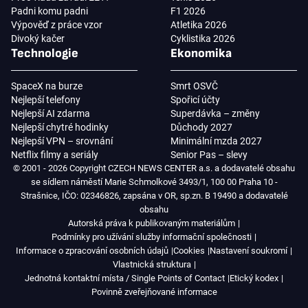
Padni komu padni
F1 2026
Výpověď z práce vzor
Atletika 2026
Divoký kačer
Cyklistika 2026
Technologie
Ekonomika
SpaceX na burze
Smrt OSVČ
Nejlepší telefony
Spořicí účty
Nejlepší AI zdarma
Superdávka – změny
Nejlepší chytré hodinky
Důchody 2027
Nejlepší VPN – srovnání
Minimální mzda 2027
Netflix filmy a seriály
Senior Pas – slevy
© 2001 - 2026 Copyright CZECH NEWS CENTER a.s. a dodavatelé obsahu
se sídlem náměstí Marie Schmolkové 3493/1, 100 00 Praha 10 -
Strašnice, IČO: 02346826, zapsána v OR, sp.zn. B 19490 a dodavatelé
obsahu
Autorská práva k publikovaným materiálům
Podmínky pro užívání služby informační společnosti
Informace o zpracování osobních údajů
Cookies
Nastavení soukromí
Vlastnická struktura
Jednotná kontaktní místa / Single Points of Contact
Etický kodex
Povinně zveřejňované informace