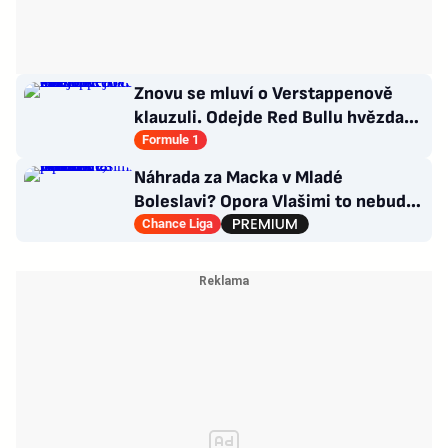
Znovu se mluví o Verstappenově
klauzuli. Odejde Red Bullu hvězda?
Možnosti jsou omezené
Formule 1
Náhrada za Macka v Mladé
Boleslavi? Opora Vlašimi to nebude,
přichází záložník Baníku
Chance Liga