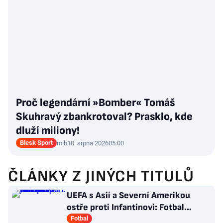
Proč legendární »Bomber« Tomáš
Skuhravý zbankrotoval? Prasklo, kde
dluží miliony!
Blesk Sport
mib
10. srpna 2026
05:00
ČLÁNKY Z JINÝCH TITULŮ
UEFA s Asií a Severní Amerikou
ostře proti Infantinovi: Fotbal
nepatří žádnému jednotlivci
Fotbal