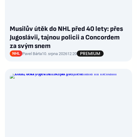
Musilův útěk do NHL před 40 lety: přes
Jugoslávii, tajnou policii a Concordem
za svým snem
NHL
Pavel Bárta
10. srpna 2026
12:20