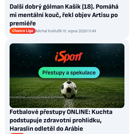
Další dobrý gólman Kašík (18). Pomáhá
mi mentální kouč, řekl objev Artisu po
premiéře
Chance Liga
Michal Koštuřík
10. srpna 2026
13:49
Fotbalové přestupy ONLINE: Kuchta
podstupuje zdravotní prohlídku,
Haraslín odletěl do Arábie