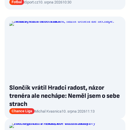
Fotbal
iSport.cz
10. srpna 2026
10:30
Slončík vrátil Hradci radost, názor
trenéra ale nechápe: Neměl jsem o sebe
strach
Chance Liga
Michal Kvasnica
10. srpna 2026
11:13