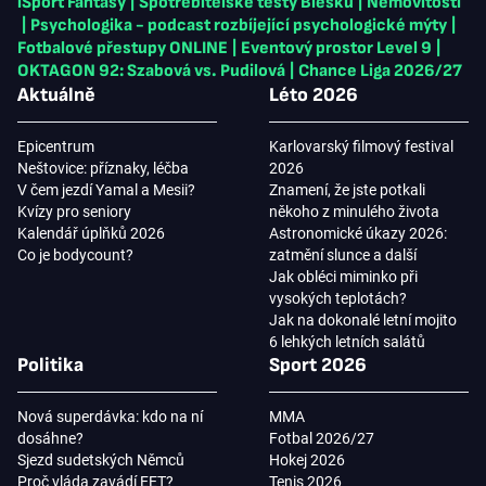
iSport Fantasy
|
Spotřebitelské testy Blesku
|
Nemovitosti
|
Psychologika - podcast rozbíjející psychologické mýty
|
Fotbalové přestupy ONLINE
|
Eventový prostor Level 9
|
OKTAGON 92: Szabová vs. Pudilová
|
Chance Liga 2026/27
Aktuálně
Léto 2026
Epicentrum
Karlovarský filmový festival
Neštovice: příznaky, léčba
2026
V čem jezdí Yamal a Mesii?
Znamení, že jste potkali
Kvízy pro seniory
někoho z minulého života
Kalendář úplňků 2026
Astronomické úkazy 2026:
Co je bodycount?
zatmění slunce a další
Jak obléci miminko při
vysokých teplotách?
Jak na dokonalé letní mojito
6 lehkých letních salátů
Politika
Sport 2026
Nová superdávka: kdo na ní
MMA
dosáhne?
Fotbal 2026/27
Sjezd sudetských Němců
Hokej 2026
Proč vláda zavádí EET?
Tenis 2026