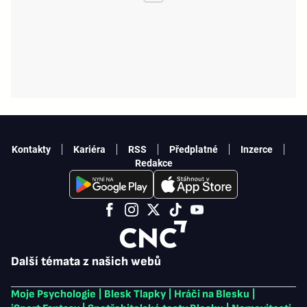
Kontakty
Kariéra
RSS
Předplatné
Inzerce
Redakce
Další témata z našich webů
Moje Psychologie
|
Blesk Tlapky
|
Hráči na Blesku
|