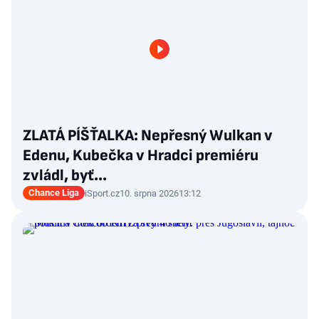
ZLATÁ PÍŠŤALKA: Nepřesný Wulkan v
Edenu, Kubečka v Hradci premiéru
zvládl, byť…
Chance Liga
iSport.cz
10. srpna 2026
13:12