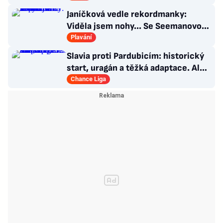
Janíčková vedle rekordmanky:
Viděla jsem nohy... Se Seemanovou
se porvou o rekord
Plavání
Slavia proti Pardubicím: historický
start, uragán a těžká adaptace. Ale i
smutná událost
Chance Liga