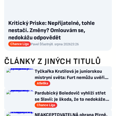
Kritický Priske: Nepřijatelné, tohle
nestačí. Změny? Omlouvám se,
nedokážu odpovědět
Chance Liga
Pavel Šťastný
8. srpna 2026
23:26
ČLÁNKY Z JINÝCH TITULŮ
Tyčkařka Krutilová je juniorskou
mistryní světa: Furt nemůžu uvěřit,
co se stalo!
Atletika
Pardubický Boledovič vyhlíží střet
se Slavií: Je škoda, že to nedokáže
postavit na mladých
Chance Liga
NEAKCEPTOVATELNÁ obrana Plzně,