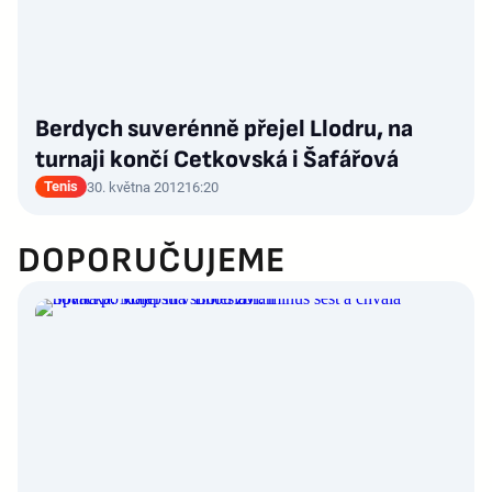
Berdych suverénně přejel Llodru, na
turnaji končí Cetkovská i Šafářová
Tenis
30. května 2012
16:20
DOPORUČUJEME