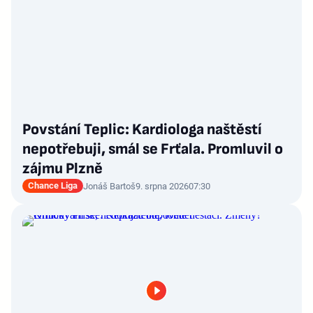
Povstání Teplic: Kardiologa naštěstí
nepotřebuji, smál se Frťala. Promluvil o
zájmu Plzně
Chance Liga
Jonáš Bartoš
9. srpna 2026
07:30