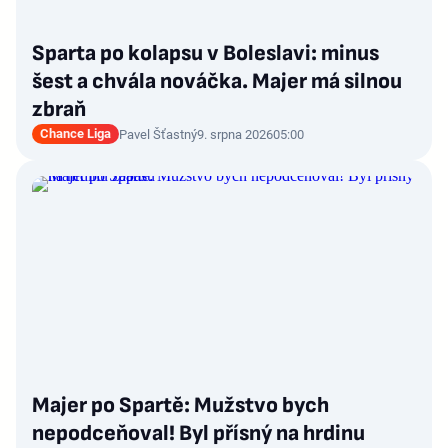
Sparta po kolapsu v Boleslavi: minus
šest a chvála nováčka. Majer má silnou
zbraň
Chance Liga
Pavel Šťastný
9. srpna 2026
05:00
Majer po Spartě: Mužstvo bych
nepodceňoval! Byl přísný na hrdinu