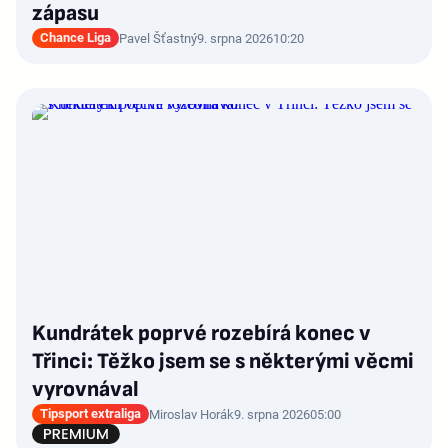
zápasu
Chance Liga
Pavel Šťastný
9. srpna 2026
10:20
Kundrátek poprvé rozebírá konec v
Třinci: Těžko jsem se s některými věcmi
vyrovnával
Tipsport extraliga
Miroslav Horák
9. srpna 2026
05:00