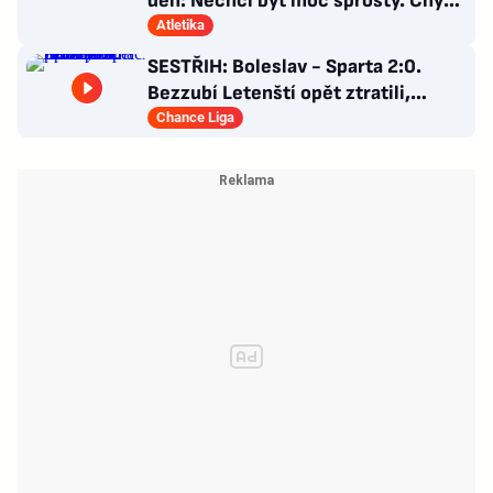
den: Nechci být moc sprostý. Chybí
nám styčný důstojník
Atletika
SESTŘIH: Boleslav - Sparta 2:0.
Bezzubí Letenští opět ztratili,
domácí rozhodli v první půli
Chance Liga