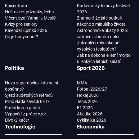
Epicentrum
Karlovarský filmový festival
Neštovice: příznaky, léčba
2026
V čem jezdí Yamal a Mesii?
Znamení, že jste potkali
Kvízy pro seniory
někoho z minulého života
Kalendář úplňků 2026
Astronomické úkazy 2026:
Co je bodycount?
zatmění slunce a další
Jak obléci miminko při
vysokých teplotách?
Jak na dokonalé letní mojito
6 lehkých letních salátů
Politika
Sport 2026
Nová superdávka: kdo na ní
MMA
dosáhne?
Fotbal 2026/27
Sjezd sudetských Němců
Hokej 2026
Proč vláda zavádí EET?
Tenis 2026
Padni komu padni
F1 2026
Výpověď z práce vzor
Atletika 2026
Divoký kačer
Cyklistika 2026
Technologie
Ekonomika