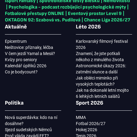
iSport Fantasy
|
Spotřebitelské testy Blesku
|
Nemovitosti
|
Psychologika - podcast rozbíjející psychologické mýty
|
Fotbalové přestupy ONLINE
|
Eventový prostor Level 9
|
OKTAGON 92: Szabová vs. Pudilová
|
Chance Liga 2026/27
Aktuálně
Léto 2026
Epicentrum
Karlovarský filmový festival
Neštovice: příznaky, léčba
2026
V čem jezdí Yamal a Mesii?
Znamení, že jste potkali
Kvízy pro seniory
někoho z minulého života
Kalendář úplňků 2026
Astronomické úkazy 2026:
Co je bodycount?
zatmění slunce a další
Jak obléci miminko při
vysokých teplotách?
Jak na dokonalé letní mojito
6 lehkých letních salátů
Politika
Sport 2026
Nová superdávka: kdo na ní
MMA
dosáhne?
Fotbal 2026/27
Sjezd sudetských Němců
Hokej 2026
Proč vláda zavádí EET?
Tenis 2026