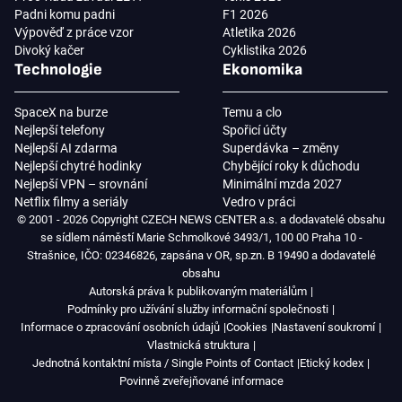
Padni komu padni
F1 2026
Výpověď z práce vzor
Atletika 2026
Divoký kačer
Cyklistika 2026
Technologie
Ekonomika
SpaceX na burze
Temu a clo
Nejlepší telefony
Spořicí účty
Nejlepší AI zdarma
Superdávka – změny
Nejlepší chytré hodinky
Chybějící roky k důchodu
Nejlepší VPN – srovnání
Minimální mzda 2027
Netflix filmy a seriály
Vedro v práci
© 2001 - 2026 Copyright CZECH NEWS CENTER a.s. a dodavatelé obsahu
se sídlem náměstí Marie Schmolkové 3493/1, 100 00 Praha 10 -
Strašnice, IČO: 02346826, zapsána v OR, sp.zn. B 19490 a dodavatelé
obsahu
Autorská práva k publikovaným materiálům
Podmínky pro užívání služby informační společnosti
Informace o zpracování osobních údajů
Cookies
Nastavení soukromí
Vlastnická struktura
Jednotná kontaktní místa / Single Points of Contact
Etický kodex
Povinně zveřejňované informace