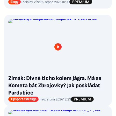
Blogy
Ladislav Vízek
6. srpna 2026
10:00
Zimák: Divné ticho kolem Jágra. Má se
Kometa bát Zbrojovky? Jak poskládat
Pardubice
Tipsport extraliga
mir
6. srpna 2026
12:23