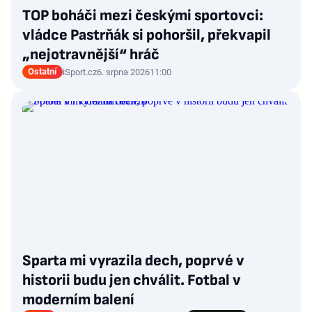
TOP boháči mezi českými sportovci:
vládce Pastrňák si pohoršil, překvapil
„nejotravnější“ hráč
Ostatní
iSport.cz
6. srpna 2026
11:00
Sparta mi vyrazila dech, poprvé v
historii budu jen chválit. Fotbal v
moderním balení