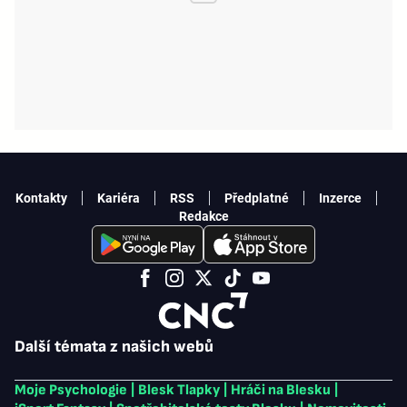
Kontakty
Kariéra
RSS
Předplatné
Inzerce
Redakce
Další témata z našich webů
Moje Psychologie
|
Blesk Tlapky
|
Hráči na Blesku
|