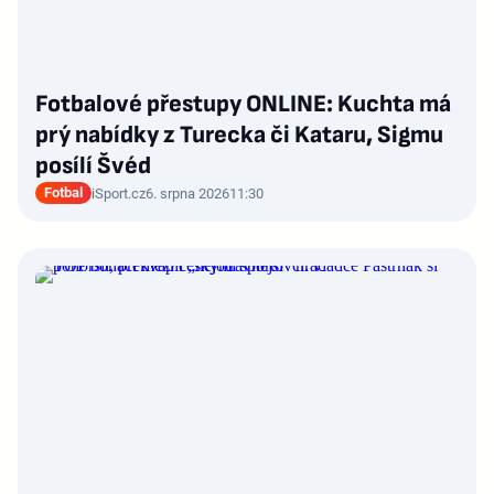
Fotbalové přestupy ONLINE: Kuchta má
prý nabídky z Turecka či Kataru, Sigmu
posílí Švéd
Fotbal
iSport.cz
6. srpna 2026
11:30