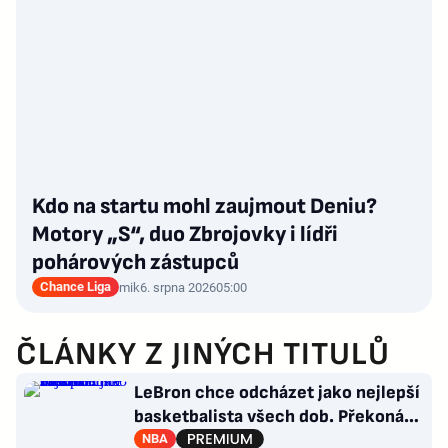
Kdo na startu mohl zaujmout Deniu?
Motory „S“, duo Zbrojovky i lídři
pohárových zástupců
Chance Liga
mik
6. srpna 2026
05:00
ČLÁNKY Z JINÝCH TITULŮ
LeBron chce odcházet jako nejlepší
basketbalista všech dob. Překoná
Jordana?
NBA