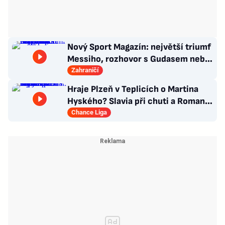
Nový Sport Magazín: největší triumf
Messiho, rozhovor s Gudasem nebo
plakát Pogačara
Zahraničí
Hraje Plzeň v Teplicích o Martina
Hyského? Slavia při chuti a Roman
Macek proti svým…
Chance Liga