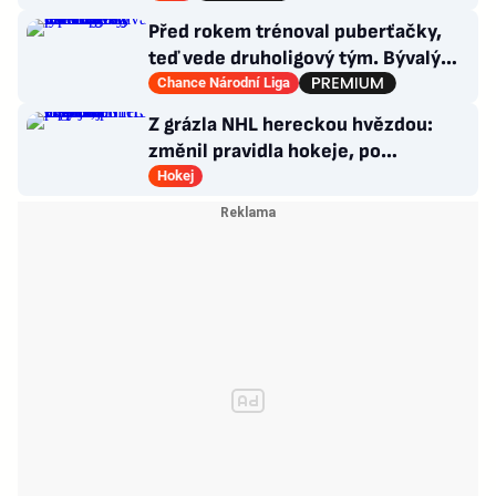
Před rokem trénoval puberťačky,
teď vede druholigový tým. Bývalý
reportér zažívá raketový vzestup
Chance Národní Liga
Z grázla NHL hereckou hvězdou:
změnil pravidla hokeje, po
Oppenheimerovi září v Odysseji
Hokej