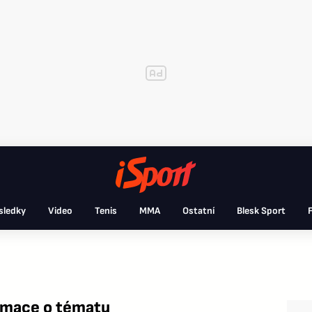
sledky
Video
Tenis
MMA
Ostatní
Blesk Sport
F
ormace o tématu