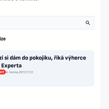
ize
zi si dám do pokojíku, říká výherce
t Experta
ert
4. června 2012
17:21