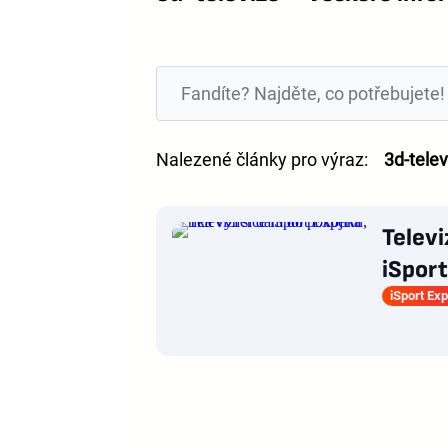
Nalezené články pro výraz:
3d-telev
Televi
iSpor
iSport Exp