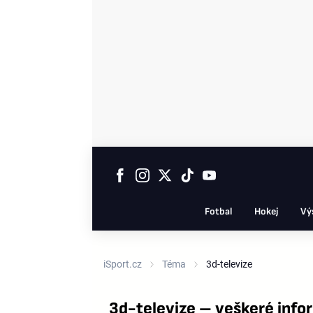
Fotbal
Hokej
Vý
iSport.cz
Téma
3d-televize
3d-televize – veškeré inf