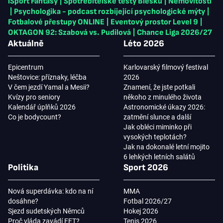
iSport Fantasy
|
Spotřebitelské testy Blesku
|
Nemovitosti
|
Psychologika - podcast rozbíjející psychologické mýty
|
Fotbalové přestupy ONLINE
|
Eventový prostor Level 9
|
OKTAGON 92: Szabová vs. Pudilová
|
Chance Liga 2026/27
Aktuálně
Léto 2026
Epicentrum
Karlovarský filmový festival
Neštovice: příznaky, léčba
2026
V čem jezdí Yamal a Mesii?
Znamení, že jste potkali
Kvízy pro seniory
někoho z minulého života
Kalendář úplňků 2026
Astronomické úkazy 2026:
Co je bodycount?
zatmění slunce a další
Jak obléci miminko při
vysokých teplotách?
Jak na dokonalé letní mojito
6 lehkých letních salátů
Politika
Sport 2026
Nová superdávka: kdo na ní
MMA
dosáhne?
Fotbal 2026/27
Sjezd sudetských Němců
Hokej 2026
Proč vláda zavádí EET?
Tenis 2026