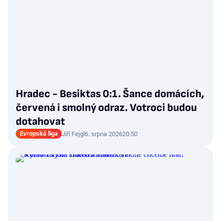
Hradec - Besiktas 0:1. Šance domácích,
červená i smolný odraz. Votroci budou
dotahovat
Evropská liga
Jiří Fejgl
6. srpna 2026
20:50