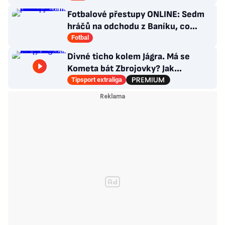
Fotbalové přestupy ONLINE: Sedm
hráčů na odchodu z Baníku, co
situace kolem Nombila?
Fotbal
Divné ticho kolem Jágra. Má se
Kometa bát Zbrojovky? Jak
poskládat Pardubice
Tipsport extraliga