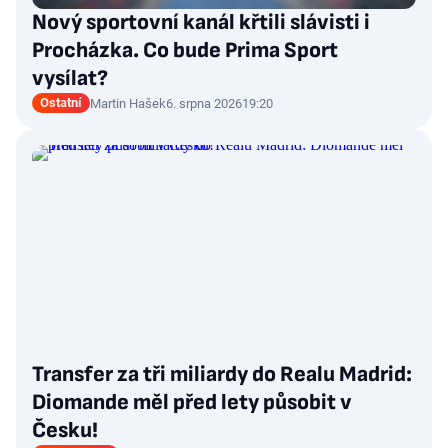
Nový sportovní kanál křtili slávisti i
Procházka. Co bude Prima Sport
vysílat?
Ostatní
Martin Hašek
6. srpna 2026
19:20
Transfer za tři miliardy do Realu Madrid:
Diomande měl před lety působit v
Česku!