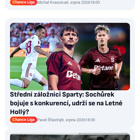
Chance Liga
Michal Kvasnica
6. srpna 2026
18:00
Střední záložníci Sparty: Sochůrek
bojuje s konkurencí, udrží se na Letné
Hollý?
Chance Liga
Pavel Šťastný
6. srpna 2026
18:00