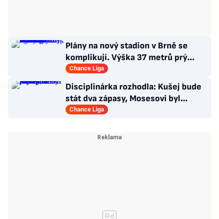
Plány na nový stadion v Brně se
komplikují. Výška 37 metrů prý
narušuje výhled na centrum
Chance Liga
Disciplinárka rozhodla: Kušej bude
stát dva zápasy, Mosesovi byl
prominut zbytek trestu
Chance Liga