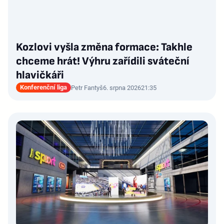
Kozlovi vyšla změna formace: Takhle
chceme hrát! Výhru zařídili sváteční
hlavičkáři
Konferenční liga
Petr Fantyš
6. srpna 2026
21:35