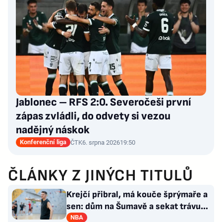
Jablonec – RFS 2:0. Severočeši první
zápas zvládli, do odvety si vezou
nadějný náskok
Konferenční liga
ČTK
6. srpna 2026
19:50
ČLÁNKY Z JINÝCH TITULŮ
Krejčí přibral, má kouče šprýmaře a
sen: dům na Šumavě a sekat trávu
jako Forrest Gump
NBA