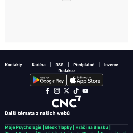
Kontakty
Kariéra
RSS
Předplatné
Inzerce
Redakce
Další témata z našich webů
Moje Psychologie
|
Blesk Tlapky
|
Hráči na Blesku
|