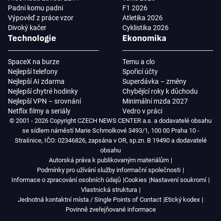
Padni komu padni
F1 2026
Výpověď z práce vzor
Atletika 2026
Divoký kačer
Cyklistika 2026
Technologie
Ekonomika
SpaceX na burze
Temu a clo
Nejlepší telefony
Spořicí účty
Nejlepší AI zdarma
Superdávka – změny
Nejlepší chytré hodinky
Chybějící roky k důchodu
Nejlepší VPN – srovnání
Minimální mzda 2027
Netflix filmy a seriály
Vedro v práci
© 2001 - 2026 Copyright CZECH NEWS CENTER a.s. a dodavatelé obsahu
se sídlem náměstí Marie Schmolkové 3493/1, 100 00 Praha 10 -
Strašnice, IČO: 02346826, zapsána v OR, sp.zn. B 19490 a dodavatelé
obsahu
Autorská práva k publikovaným materiálům
Podmínky pro užívání služby informační společnosti
Informace o zpracování osobních údajů
Cookies
Nastavení soukromí
Vlastnická struktura
Jednotná kontaktní místa / Single Points of Contact
Etický kodex
Povinně zveřejňované informace