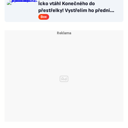
Ícko vtáhl Konečného do
přestřelky! Vystřelím ho přední
rukou, věří influencer v senzaci
Box