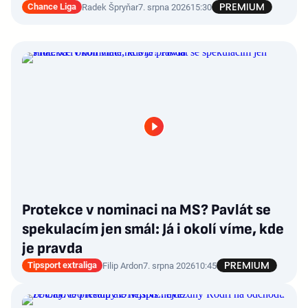
Chance Liga
Radek Špryňar
7. srpna 2026
15:30
Protekce v nominaci na MS? Pavlát se
spekulacím jen smál: Já i okolí víme, kde
je pravda
Tipsport extraliga
Filip Ardon
7. srpna 2026
10:45