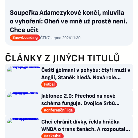
Soupeřka Adamczykové končí, mluvila
o vyhoření: Oheň ve mně už prostě není.
Chce učit
Snowboarding
ČTK
7. srpna 2026
11:30
ČLÁNKY Z JINÝCH TITULŮ
Čeští gólmani v pohybu: čtyři muži v
Anglii, Staněk hledá. Nová role
Kinského
Fotbal
Jablonec 2.0: Přechod na nové
schéma funguje. Dvojice Srbů
klíčem k modernímu stylu
Konferenční liga
Chci chránit dívky, řekla hráčka
WNBA o trans ženách. A rozpoutala
kulturní válku
Basketbal