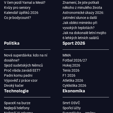
V čem jezdí Yamal a Mesii?
Znamení, že jste potkali
Kvízy pro seniory
někoho z minulého života
Kalendář úplňků 2026
Astronomické úkazy 2026:
Co je bodycount?
zatmění slunce a další
Jak obléci miminko při
vysokých teplotách?
Jak na dokonalé letní mojito
6 lehkých letních salátů
Politika
Sport 2026
Nová superdávka: kdo na ní
MMA
dosáhne?
Fotbal 2026/27
Sjezd sudetských Němců
Hokej 2026
Proč vláda zavádí EET?
Tenis 2026
Padni komu padni
F1 2026
Výpověď z práce vzor
Atletika 2026
Divoký kačer
Cyklistika 2026
Technologie
Ekonomika
SpaceX na burze
Smrt OSVČ
Nejlepší telefony
Spořicí účty