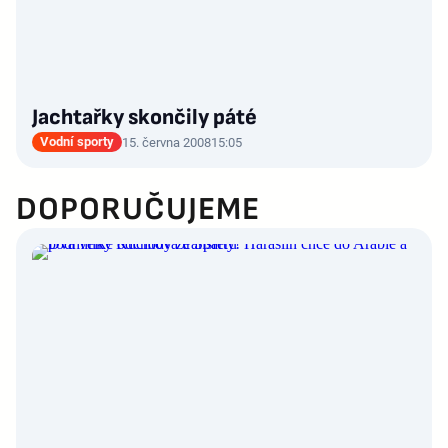
Jachtařky skončily páté
Vodní sporty
15. června 2008
15:05
DOPORUČUJEME