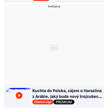
Kuchta do Polska, zájem o Haraslína
z Arábie. Jaký bude nový trojzubec
Sparty a co kapitánství?
Chance Liga