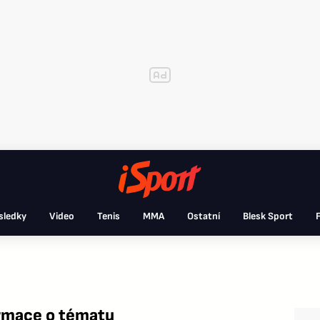
sledky
Video
Tenis
MMA
Ostatní
Blesk Sport
F
ormace o tématu