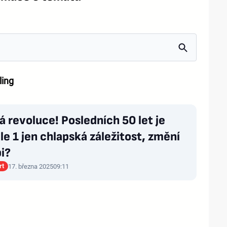
ling
 revoluce! Posledních 50 let je
e 1 jen chlapská záležitost, změní
i?
rt
17. března 2025
09:11