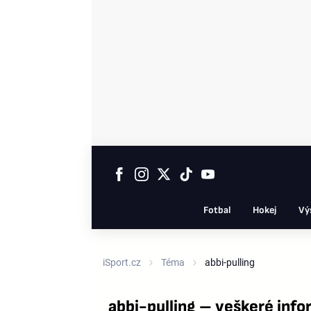
Fotbal
Hokej
Vý
iSport.cz
Téma
abbi-pulling
abbi-pulling – veškeré inf