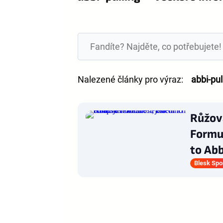
Nalezené články pro výraz:
abbi-pul
Růžová
Formul
to Abb
Blesk Spo