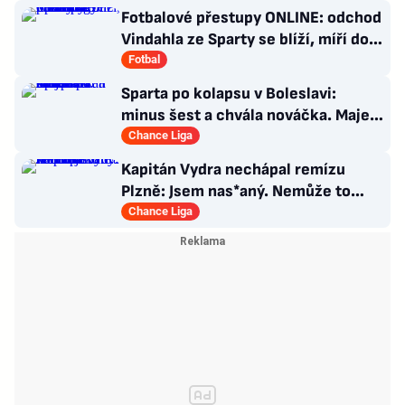
Fotbalové přestupy ONLINE: odchod
Vindahla ze Sparty se blíží, míří do
druhé italské ligy
Fotbal
Sparta po kolapsu v Boleslavi:
minus šest a chvála nováčka. Majer
má silnou zbraň
Chance Liga
Kapitán Vydra nechápal remízu
Plzně: Jsem nas*aný. Nemůže to
končit jako házená
Chance Liga