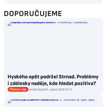
DOPORUČUJEME
Hyského opět podržel Strnad. Problémy
i záblesky naděje, kde hledat pozitiva?
Chance Liga
Jonáš Bartoš
9. srpna 2026
16:19