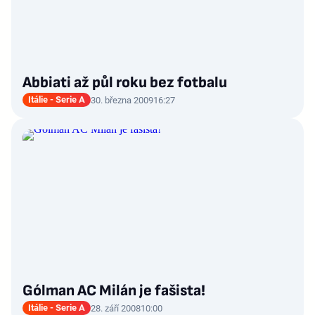
Abbiati až půl roku bez fotbalu
Itálie - Serie A
30. března 2009
16:27
Gólman AC Milán je fašista!
Itálie - Serie A
28. září 2008
10:00