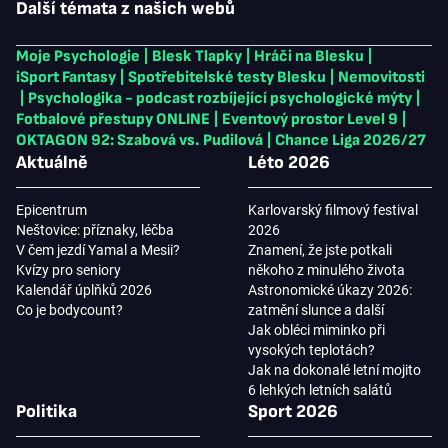
Další témata z našich webů
Moje Psychologie
|
Blesk Tlapky
|
Hráči na Blesku
|
iSport Fantasy
|
Spotřebitelské testy Blesku
|
Nemovitosti
|
Psychologika - podcast rozbíjející psychologické mýty
|
Fotbalové přestupy ONLINE
|
Eventový prostor Level 9
|
OKTAGON 92: Szabová vs. Pudilová
|
Chance Liga 2026/27
Aktuálně
Léto 2026
Epicentrum
Karlovarský filmový festival
Neštovice: příznaky, léčba
2026
V čem jezdí Yamal a Mesii?
Znamení, že jste potkali
Kvízy pro seniory
někoho z minulého života
Kalendář úplňků 2026
Astronomické úkazy 2026:
Co je bodycount?
zatmění slunce a další
Jak obléci miminko při
vysokých teplotách?
Jak na dokonalé letní mojito
6 lehkých letních salátů
Politika
Sport 2026