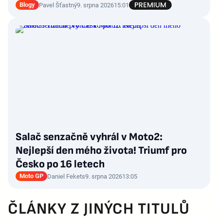
Blogy
Pavel Šťastný
9. srpna 2026
15:01
Salač senzačně vyhrál v Moto2:
Nejlepší den mého života! Triumf pro
Česko po 16 letech
Moto GP
Daniel Fekets
9. srpna 2026
13:05
ČLÁNKY Z JINÝCH TITULŮ