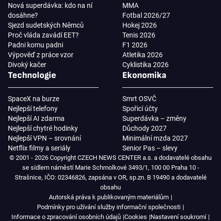
Nová superdávka: kdo na ní
MMA
dosáhne?
Fotbal 2026/27
Sjezd sudetských Němců
Hokej 2026
Proč vláda zavádí EET?
Tenis 2026
Padni komu padni
F1 2026
Výpověď z práce vzor
Atletika 2026
Divoký kačer
Cyklistika 2026
Technologie
Ekonomika
SpaceX na burze
Smrt OSVČ
Nejlepší telefony
Spořicí účty
Nejlepší AI zdarma
Superdávka – změny
Nejlepší chytré hodinky
Důchody 2027
Nejlepší VPN – srovnání
Minimální mzda 2027
Netflix filmy a seriály
Senior Pas – slevy
© 2001 - 2026 Copyright CZECH NEWS CENTER a.s. a dodavatelé obsahu
se sídlem náměstí Marie Schmolkové 3493/1, 100 00 Praha 10 -
Strašnice, IČO: 02346826, zapsána v OR, sp.zn. B 19490 a dodavatelé
obsahu
Autorská práva k publikovaným materiálům
Podmínky pro užívání služby informační společnosti
Informace o zpracování osobních údajů
Cookies
Nastavení soukromí