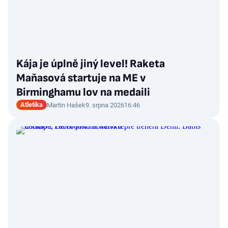
Kája je úplně jiný level! Raketa
Maňasová startuje na ME v
Birminghamu lov na medaili
Atletika
Martin Hašek
9. srpna 2026
16:46