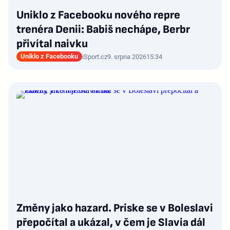
Uniklo z Facebooku nového repre
trenéra Denii: Babiš nechápe, Berbr
přivítal naivku
Uniklo z Facebooku
iSport.cz
9. srpna 2026
15:34
Změny jako hazard. Priske se v Boleslavi
přepočítal a ukázal, v čem je Slavia dál