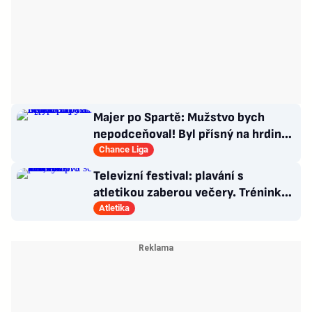
Majer po Spartě: Mužstvo bych
nepodceňoval! Byl přísný na hrdinu
zápasu
Chance Liga
Televizní festival: plavání s
atletikou zaberou večery. Trénink
pro LA, usmívá se Dusík
Atletika