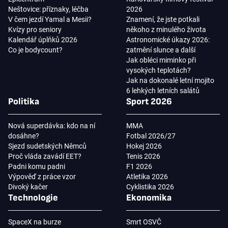
Neštovice: příznaky, léčba
2026
V čem jezdí Yamal a Mesii?
Znamení, že jste potkali
Kvízy pro seniory
někoho z minulého života
Kalendář úplňků 2026
Astronomické úkazy 2026:
Co je bodycount?
zatmění slunce a další
Jak obléci miminko při
vysokých teplotách?
Jak na dokonalé letní mojito
6 lehkých letních salátů
Politika
Sport 2026
Nová superdávka: kdo na ní
MMA
dosáhne?
Fotbal 2026/27
Sjezd sudetských Němců
Hokej 2026
Proč vláda zavádí EET?
Tenis 2026
Padni komu padni
F1 2026
Výpověď z práce vzor
Atletika 2026
Divoký kačer
Cyklistika 2026
Technologie
Ekonomika
SpaceX na burze
Smrt OSVČ