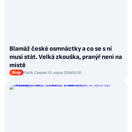
Blamáž české osmnáctky a co se s ní
musí stát. Velká zkouška, pranýř není na
místě
Blogy
Patrik Czepiec
10. srpna 2026
05:00