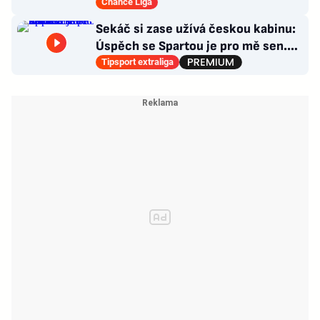
kabině bouřka
Chance Liga
Sekáč si zase užívá českou kabinu:
Úspěch se Spartou je pro mě sen.
Divoká léta ho stála NHL
Tipsport extraliga