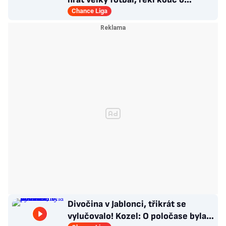
Kašíkovi. Body ale má Sigma
Chance Liga
Divočina v Jablonci, třikrát se
vylučovalo! Kozel: O poločase byla v