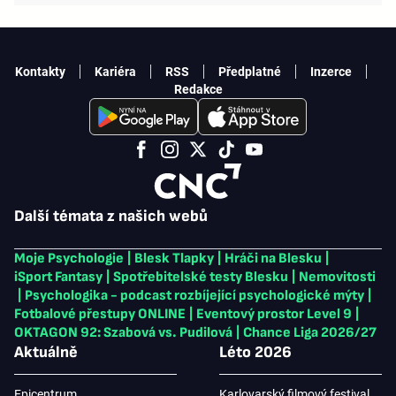
Kontakty
Kariéra
RSS
Předplatné
Inzerce
Redakce
Další témata z našich webů
Moje Psychologie
|
Blesk Tlapky
|
Hráči na Blesku
|
iSport Fantasy
|
Spotřebitelské testy Blesku
|
Nemovitosti
|
Psychologika - podcast rozbíjející psychologické mýty
|
Fotbalové přestupy ONLINE
|
Eventový prostor Level 9
|
OKTAGON 92: Szabová vs. Pudilová
|
Chance Liga 2026/27
Aktuálně
Léto 2026
Epicentrum
Karlovarský filmový festival