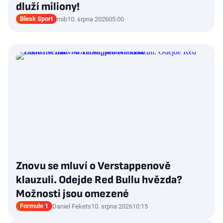
dluží miliony!
Blesk Sport
mib
10. srpna 2026
05:00
Znovu se mluví o Verstappenově
klauzuli. Odejde Red Bullu hvězda?
Možnosti jsou omezené
Formule 1
Daniel Fekets
10. srpna 2026
10:15