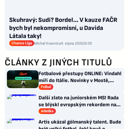
Skuhravý: Sudí? Bordel... V kauze FAČR
bych byl nekompromisní, u Davida
Látala taky!
Chance Liga
Michal Kvasnica
9. srpna 2026
20:55
ČLÁNKY Z JINÝCH TITULŮ
Fotbalové přestupy ONLINE: Vindahl
míří do Itálie. Novinky v Mostě,
posila pro PSG
Fotbal
Další zlato na juniorském MS! Rada
se blýskl evropským rekordem na
400 metrů překážek
Atletika
Artis ukázal gólmanský talent. Bude
hrát velký fotbal, řekl kouč o