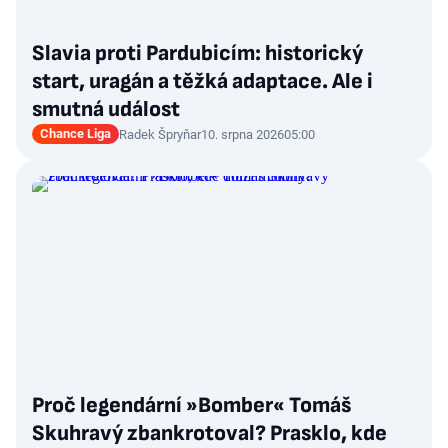
Slavia proti Pardubicím: historický
start, uragán a těžká adaptace. Ale i
smutná událost
Chance Liga
Radek Špryňar
10. srpna 2026
05:00
Proč legendární »Bomber« Tomáš
Skuhravý zbankrotoval? Prasklo, kde