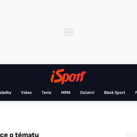
sledky
Video
Tenis
MMA
Ostatní
Blesk Sport
F
ace o tématu