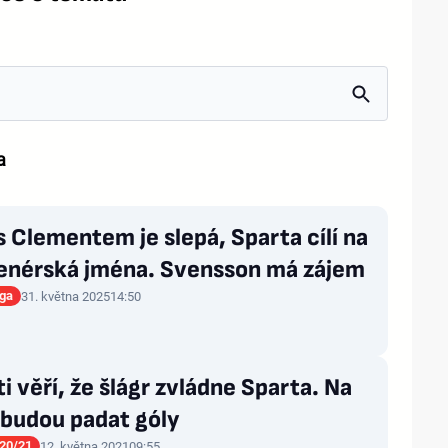
a
s Clementem je slepá, Sparta cílí na
trenérská jména. Svensson má zájem
iga
31. května 2025
14:50
i věří, že šlágr zvládne Sparta. Na
 budou padat góly
20/21
12. května 2021
09:55