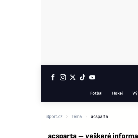
Fotbal
Hokej
Vý
iSport.cz
Téma
acsparta
acsparta – veškeré inform