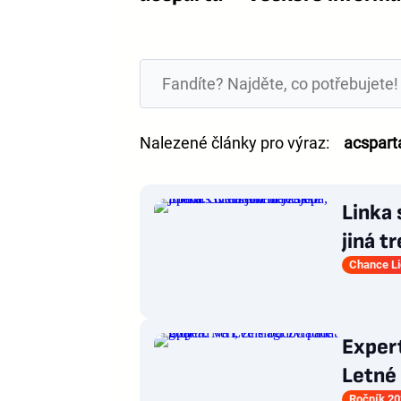
Nalezené články pro výraz:
acspart
Linka 
jiná 
Chance L
Expert
Letné
Ročník 20