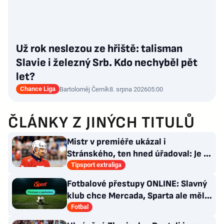
Už rok neslezou ze hřiště: talisman
Slavie i železný Srb. Kdo nechyběl pět
let?
Chance Liga
Bartoloměj Černík
8. srpna 2026
05:00
ČLÁNKY Z JINÝCH TITULŮ
Mistr v premiéře ukázal i
Stránského, ten hned úřadoval: Je to
pro mě úplně nové…
Tipsport extraliga
Fotbalové přestupy ONLINE: Slavný
klub chce Mercada, Sparta ale měla
nabídku odmítnout
Fotbal