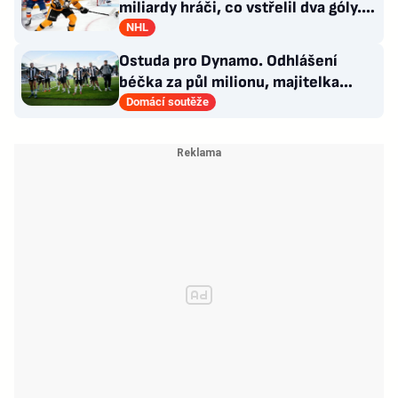
miliardy hráči, co vstřelil dva góly.
GM se hájí
NHL
Ostuda pro Dynamo. Odhlášení
béčka za půl milionu, majitelka
odmítla nabídku kraje
Domácí soutěže