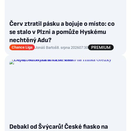
Červ ztratil pásku a bojuje o místo: co
se stalo v Plzni a pomůže Hyskému
nechtěný Adu?
Chance Liga
Jonáš Bartoš
8. srpna 2026
07:30
Debakl od Švýcarů! České fiasko na