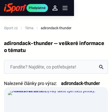
Předplatné
iSport.cz
Téma
adirondack-thunder
adirondack-thunder – veškeré informace
o tématu
Nalezené články pro výraz:
adirondack-thunder