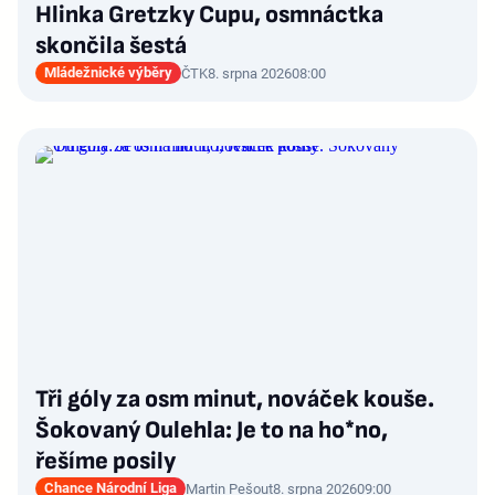
Hlinka Gretzky Cupu, osmnáctka
skončila šestá
Mládežnické výběry
ČTK
8. srpna 2026
08:00
Tři góly za osm minut, nováček kouše.
Šokovaný Oulehla: Je to na ho*no,
řešíme posily
Chance Národní Liga
Martin Pešout
8. srpna 2026
09:00