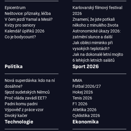
Epicentrum
Karlovarský filmový festival
Neštovice: příznaky, léčba
2026
V čem jezdí Yamal a Mesii?
Znamení, že jste potkali
Kvízy pro seniory
někoho z minulého života
Kalendář úplňků 2026
Astronomické úkazy 2026:
Co je bodycount?
zatmění slunce a další
Jak obléci miminko při
vysokých teplotách?
Jak na dokonalé letní mojito
6 lehkých letních salátů
Politika
Sport 2026
Nová superdávka: kdo na ní
MMA
dosáhne?
Fotbal 2026/27
Sjezd sudetských Němců
Hokej 2026
Proč vláda zavádí EET?
Tenis 2026
Padni komu padni
F1 2026
Výpověď z práce vzor
Atletika 2026
Divoký kačer
Cyklistika 2026
Technologie
Ekonomika