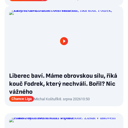
Liberec baví. Máme obrovskou sílu, říká
kouč Fodrek, který nechválí. Bořil? Nic
vážného
Chance Liga
Michal Koštuřík
8. srpna 2026
10:50