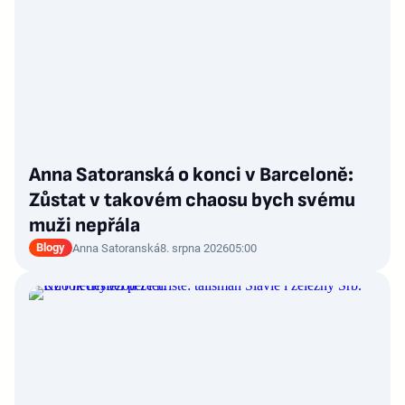
Anna Satoranská o konci v Barceloně:
Zůstat v takovém chaosu bych svému
muži nepřála
Blogy
Anna Satoranská
8. srpna 2026
05:00