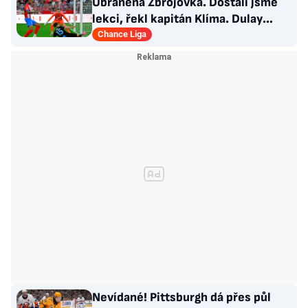
Ubráněná Zbrojovka. Dostali jsme
lekci, řekl kapitán Klíma. Dulay
překonal kamaráda
Chance Liga
Nevídané! Pittsburgh dá přes půl