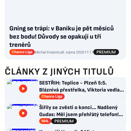
Gning se trápí: v Baníku je pět měsíců
bez bodu! Důvody se opakují u tří
trenérů
Chance Liga
Michal Kvasnica
8. srpna 2026
17:17
ČLÁNKY Z JINÝCH TITULŮ
SESTŘIH: Teplice - Plzeň 5:5.
Bláznivá přestřelka, Viktoria vedla o
tři góly. Krčíkova červená
Chance Liga
Šířily se zvěsti o konci... Nadšený
Gudas: Měl jsem přehřátý telefon!
Co návrat do Česka?
NHL