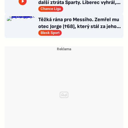
další ztráta Sparty. Liberec vyhrál,
Zlín - Bohemians 0:2
Chance Liga
Těžká rána pro Messiho. Zemřel mu
otec Jorge (†68), který stál za jeho
úspěchy
Blesk Sport