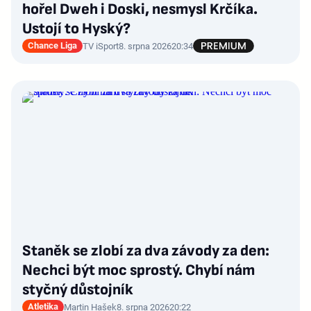
hořel Dweh i Doski, nesmysl Krčíka.
Ustojí to Hyský?
Chance Liga
TV iSport
8. srpna 2026
20:34
Staněk se zlobí za dva závody za den:
Nechci být moc sprostý. Chybí nám
styčný důstojník
Atletika
Martin Hašek
8. srpna 2026
20:22