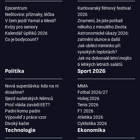
Epicentrum
Karlovarský filmový festival
Neštovice: příznaky, léčba
2026
V čem jezdí Yamal a Mesii?
Znamení, že jste potkali
Kvízy pro seniory
někoho z minulého života
Kalendář úplňků 2026
Astronomické úkazy 2026:
Co je bodycount?
zatmění slunce a další
Jak obléci miminko při
vysokých teplotách?
Jak na dokonalé letní mojito
6 lehkých letních salátů
Politika
Sport 2026
Nová superdávka: kdo na ní
MMA
dosáhne?
Fotbal 2026/27
Sjezd sudetských Němců
Hokej 2026
Proč vláda zavádí EET?
Tenis 2026
Padni komu padni
F1 2026
Výpověď z práce vzor
Atletika 2026
Divoký kačer
Cyklistika 2026
Technologie
Ekonomika