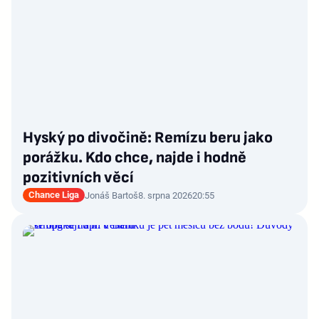
Hyský po divočině: Remízu beru jako
porážku. Kdo chce, najde i hodně
pozitivních věcí
Chance Liga
Jonáš Bartoš
8. srpna 2026
20:55