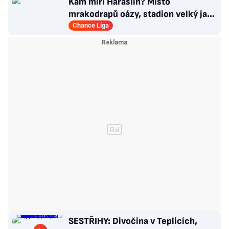
Kam míří Haraslín? Místo
mrakodrapů oázy, stadion velký jak
v Plzni. Byl by největší hvězdou
Chance Liga
SESTŘIHY: Divočina v Teplicích,