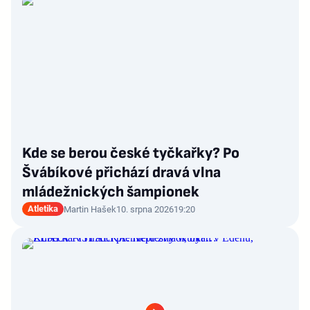
Kde se berou české tyčkařky? Po
Švábíkové přichází dravá vlna
mládežnických šampionek
Atletika
Martin Hašek
10. srpna 2026
19:20