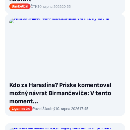
Basketbal
ČTK
10. srpna 2026
20:55
Kdo za Haraslína? Priske komentoval
možný návrat Birmančeviče: V tento
moment...
Liga mistrů
Pavel Šťastný
10. srpna 2026
17:45