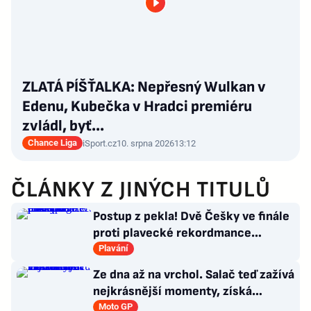
ZLATÁ PÍŠŤALKA: Nepřesný Wulkan v
Edenu, Kubečka v Hradci premiéru
zvládl, byť…
Chance Liga
iSport.cz
10. srpna 2026
13:12
ČLÁNKY Z JINÝCH TITULŮ
Postup z pekla! Dvě Češky ve finále
proti plavecké rekordmance
Steenbergenové: Je to mazec
Plavání
Ze dna až na vrchol. Salač teď zažívá
nejkrásnější momenty, získá
smlouvu v MotoGP?
Moto GP