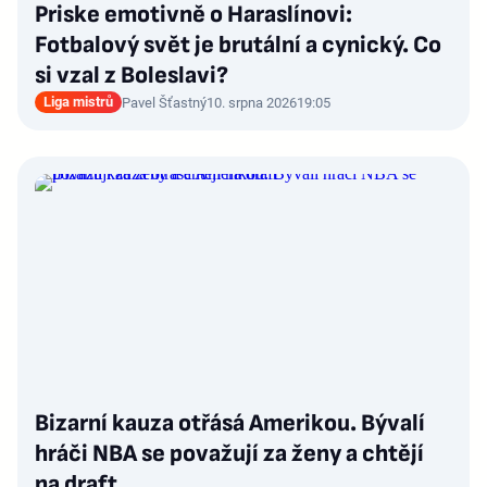
Priske emotivně o Haraslínovi:
Fotbalový svět je brutální a cynický. Co
si vzal z Boleslavi?
Liga mistrů
Pavel Šťastný
10. srpna 2026
19:05
Bizarní kauza otřásá Amerikou. Bývalí
hráči NBA se považují za ženy a chtějí
na draft