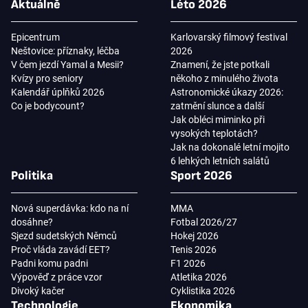
Aktuálně
Léto 2026
Epicentrum
Karlovarský filmový festival
Neštovice: příznaky, léčba
2026
V čem jezdí Yamal a Mesii?
Znamení, že jste potkali
Kvízy pro seniory
někoho z minulého života
Kalendář úplňků 2026
Astronomické úkazy 2026:
Co je bodycount?
zatmění slunce a další
Jak obléci miminko při
vysokých teplotách?
Jak na dokonalé letní mojito
6 lehkých letních salátů
Politika
Sport 2026
Nová superdávka: kdo na ní
MMA
dosáhne?
Fotbal 2026/27
Sjezd sudetských Němců
Hokej 2026
Proč vláda zavádí EET?
Tenis 2026
Padni komu padni
F1 2026
Výpověď z práce vzor
Atletika 2026
Divoký kačer
Cyklistika 2026
Technologie
Ekonomika