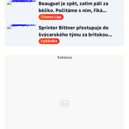
Beauguel je zpět, zatím pálí za
béčko. Počítáme s ním, říká
manažer Artisu. Pojezný padl
Chance Liga
Sprinter Bittner přestupuje do
švýcarského týmu za britskou
hvězdou Pidcockem
Cyklistika