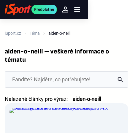
Předplatné
iSport.cz
Téma
aiden-o-neill
aiden-o-neill – veškeré informace o
tématu
Nalezené články pro výraz:
aiden-o-neill