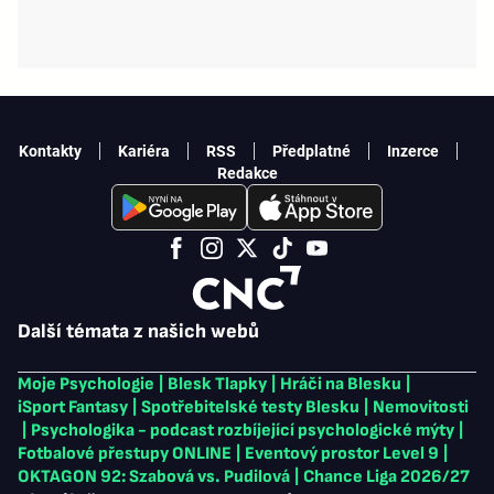
Kontakty
Kariéra
RSS
Předplatné
Inzerce
Redakce
Další témata z našich webů
Moje Psychologie
|
Blesk Tlapky
|
Hráči na Blesku
|
iSport Fantasy
|
Spotřebitelské testy Blesku
|
Nemovitosti
|
Psychologika - podcast rozbíjející psychologické mýty
|
Fotbalové přestupy ONLINE
|
Eventový prostor Level 9
|
OKTAGON 92: Szabová vs. Pudilová
|
Chance Liga 2026/27