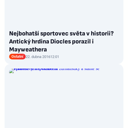
Nejbohatší sportovec světa v historii?
Antický hrdina Diocles porazil i
Mayweathera
Ostatní
22. dubna 2016
12:01