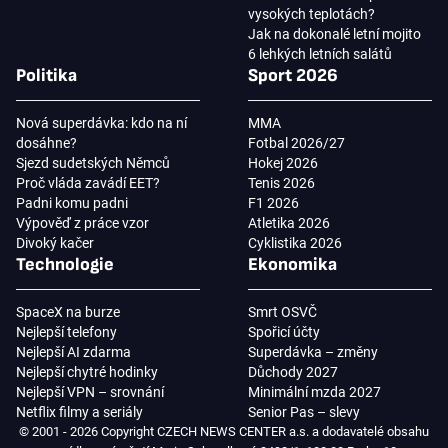
vysokých teplotách?
Jak na dokonalé letní mojito
6 lehkých letních salátů
Politika
Sport 2026
Nová superdávka: kdo na ní
MMA
dosáhne?
Fotbal 2026/27
Sjezd sudetských Němců
Hokej 2026
Proč vláda zavádí EET?
Tenis 2026
Padni komu padni
F1 2026
Výpověď z práce vzor
Atletika 2026
Divoký kačer
Cyklistika 2026
Technologie
Ekonomika
SpaceX na burze
Smrt OSVČ
Nejlepší telefony
Spořicí účty
Nejlepší AI zdarma
Superdávka – změny
Nejlepší chytré hodinky
Důchody 2027
Nejlepší VPN – srovnání
Minimální mzda 2027
Netflix filmy a seriály
Senior Pas – slevy
© 2001 - 2026 Copyright CZECH NEWS CENTER a.s. a dodavatelé obsahu