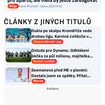
pro Spartu, ale měla by ještě zareagovat
Blogy
Pavel Šťastný
7. srpna 2026
18:02
ČLÁNKY Z JINÝCH TITULŮ
Dukla po skalpu Kroměříže vede
druhou ligu. Karviná zvítězila v
Prostějově, remíza Ústí
Chance Národní Liga
Ostuda pro Dynamo. Odhlášení
béčka za půl milionu, majitelka
odmítla nabídku kraje
Domácí soutěže
Seemanová před ME v plavání:
Dostala jsem se zpátky. Přítel
Choupenitch? Motivuje mě
Plavání