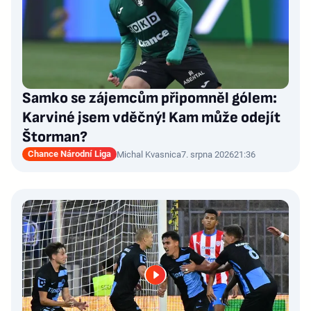
Samko se zájemcům připomněl gólem:
Karviné jsem vděčný! Kam může odejít
Štorman?
Chance Národní Liga
Michal Kvasnica
7. srpna 2026
21:36