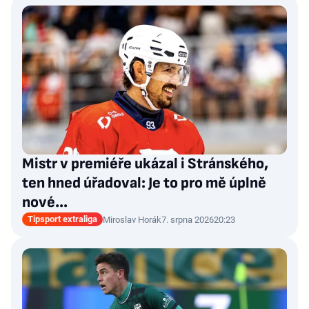
Mistr v premiéře ukázal i Stránského,
ten hned úřadoval: Je to pro mě úplně
nové…
Tipsport extraliga
Miroslav Horák
7. srpna 2026
20:23