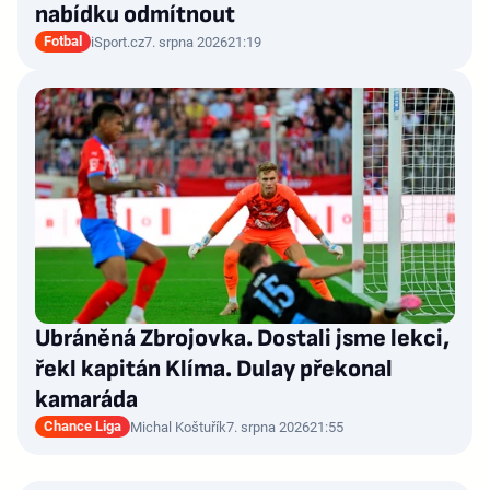
nabídku odmítnout
Fotbal
iSport.cz
7. srpna 2026
21:19
Ubráněná Zbrojovka. Dostali jsme lekci,
řekl kapitán Klíma. Dulay překonal
kamaráda
Chance Liga
Michal Koštuřík
7. srpna 2026
21:55