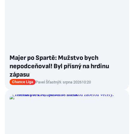
Majer po Spartě: Mužstvo bych
nepodceňoval! Byl přísný na hrdinu
zápasu
Chance Liga
Pavel Šťastný
9. srpna 2026
10:20