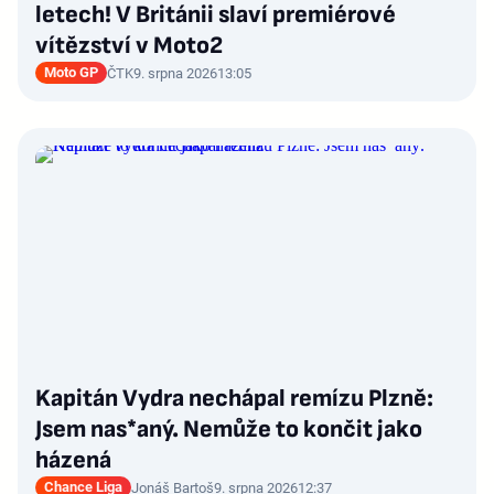
letech! V Británii slaví premiérové
vítězství v Moto2
Moto GP
ČTK
9. srpna 2026
13:05
Kapitán Vydra nechápal remízu Plzně:
Jsem nas*aný. Nemůže to končit jako
házená
Chance Liga
Jonáš Bartoš
9. srpna 2026
12:37