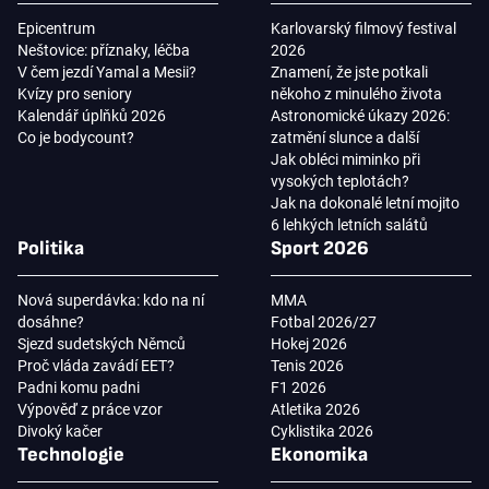
Epicentrum
Karlovarský filmový festival
Neštovice: příznaky, léčba
2026
V čem jezdí Yamal a Mesii?
Znamení, že jste potkali
Kvízy pro seniory
někoho z minulého života
Kalendář úplňků 2026
Astronomické úkazy 2026:
Co je bodycount?
zatmění slunce a další
Jak obléci miminko při
vysokých teplotách?
Jak na dokonalé letní mojito
6 lehkých letních salátů
Politika
Sport 2026
Nová superdávka: kdo na ní
MMA
dosáhne?
Fotbal 2026/27
Sjezd sudetských Němců
Hokej 2026
Proč vláda zavádí EET?
Tenis 2026
Padni komu padni
F1 2026
Výpověď z práce vzor
Atletika 2026
Divoký kačer
Cyklistika 2026
Technologie
Ekonomika