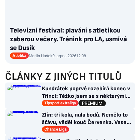
Televizní festival: plavání s atletikou
zaberou večery. Trénink pro LA, usmívá
se Dusík
Atletika
Martin Hašek
9. srpna 2026
12:08
ČLÁNKY Z JINÝCH TITULŮ
Kundrátek poprvé rozebírá konec v
Třinci: Těžko jsem se s některými
věcmi vyrovnával
Tipsport extraliga
Zlín: tři kola, nula bodů. Nemělo to
šťávu, věděl kouč Červenka. Veselý
dostal dárek
Chance Liga