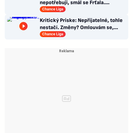
nepotřebuji, smál se Frťala.
Promluvil o zájmu Plzně
Chance Liga
Kritický Priske: Nepřijatelné, tohle
nestačí. Změny? Omlouvám se,
nedokážu odpovědět
Chance Liga