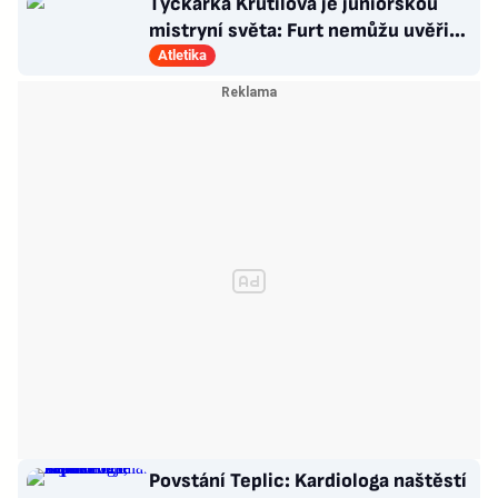
Tyčkařka Krutilová je juniorskou
mistryní světa: Furt nemůžu uvěřit,
co se stalo!
Atletika
Povstání Teplic: Kardiologa naštěstí