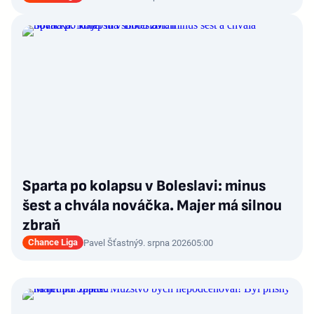
Sparta po kolapsu v Boleslavi: minus
šest a chvála nováčka. Majer má silnou
zbraň
Chance Liga
Pavel Šťastný
9. srpna 2026
05:00