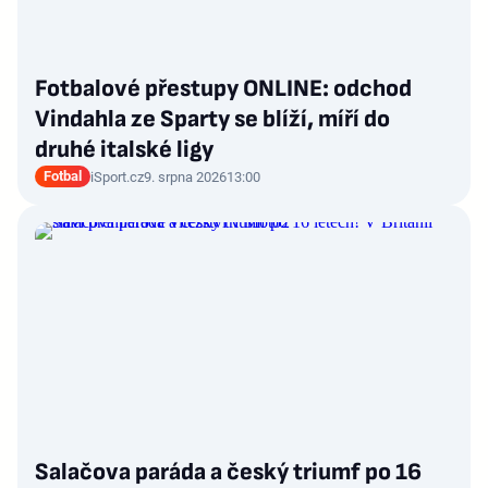
Fotbalové přestupy ONLINE: odchod
Vindahla ze Sparty se blíží, míří do
druhé italské ligy
Fotbal
iSport.cz
9. srpna 2026
13:00
Salačova paráda a český triumf po 16