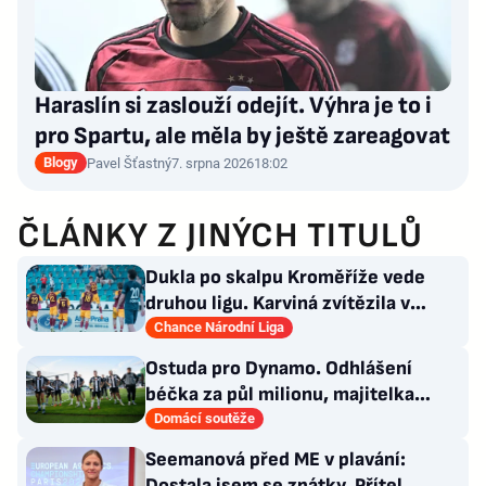
Haraslín si zaslouží odejít. Výhra je to i
pro Spartu, ale měla by ještě zareagovat
Blogy
Pavel Šťastný
7. srpna 2026
18:02
ČLÁNKY Z JINÝCH TITULŮ
Dukla po skalpu Kroměříže vede
druhou ligu. Karviná zvítězila v
Prostějově, remíza Ústí
Chance Národní Liga
Ostuda pro Dynamo. Odhlášení
béčka za půl milionu, majitelka
odmítla nabídku kraje
Domácí soutěže
Seemanová před ME v plavání:
Dostala jsem se zpátky. Přítel