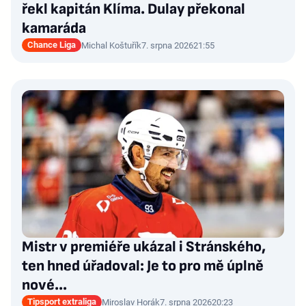
řekl kapitán Klíma. Dulay překonal
kamaráda
Chance Liga
Michal Koštuřík
7. srpna 2026
21:55
Mistr v premiéře ukázal i Stránského,
ten hned úřadoval: Je to pro mě úplně
nové…
Tipsport extraliga
Miroslav Horák
7. srpna 2026
20:23