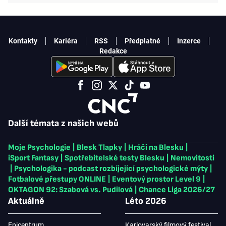
Kontakty
Kariéra
RSS
Předplatné
Inzerce
Redakce
Další témata z našich webů
Moje Psychologie
|
Blesk Tlapky
|
Hráči na Blesku
|
iSport Fantasy
|
Spotřebitelské testy Blesku
|
Nemovitosti
|
Psychologika - podcast rozbíjející psychologické mýty
|
Fotbalové přestupy ONLINE
|
Eventový prostor Level 9
|
OKTAGON 92: Szabová vs. Pudilová
|
Chance Liga 2026/27
Aktuálně
Léto 2026
Epicentrum
Karlovarský filmový festival