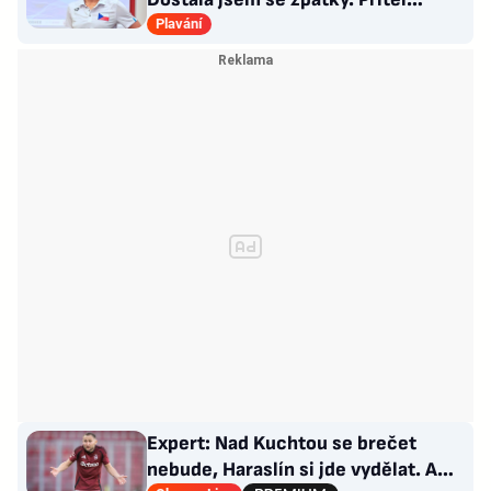
Choupenitch? Motivuje mě
Plavání
Expert: Nad Kuchtou se brečet
nebude, Haraslín si jde vydělat. A