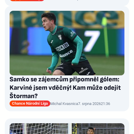
Samko se zájemcům připomněl gólem:
Karviné jsem vděčný! Kam může odejít
Štorman?
Chance Národní Liga
Michal Kvasnica
7. srpna 2026
21:36