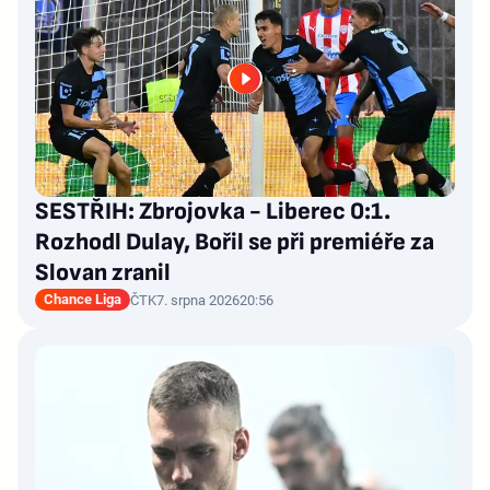
SESTŘIH: Zbrojovka - Liberec 0:1.
Rozhodl Dulay, Bořil se při premiéře za
Slovan zranil
Chance Liga
ČTK
7. srpna 2026
20:56