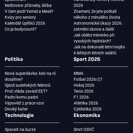
Neštovice: příznaky, léčba
2026
V čem jezdí Yamal a Mesii?
Znamení, že jste potkali
Kvízy pro seniory
někoho z minulého života
Kalendář úplňků 2026
Astronomické úkazy 2026:
Co je bodycount?
zatmění slunce a další
Jak obléci miminko při
vysokých teplotách?
Jak na dokonalé letní mojito
6 lehkých letních salátů
Politika
Sport 2026
Nová superdávka: kdo na ní
MMA
dosáhne?
Fotbal 2026/27
Sjezd sudetských Němců
Hokej 2026
Proč vláda zavádí EET?
Tenis 2026
Padni komu padni
F1 2026
Výpověď z práce vzor
Atletika 2026
Divoký kačer
Cyklistika 2026
Technologie
Ekonomika
SpaceX na burze
Smrt OSVČ