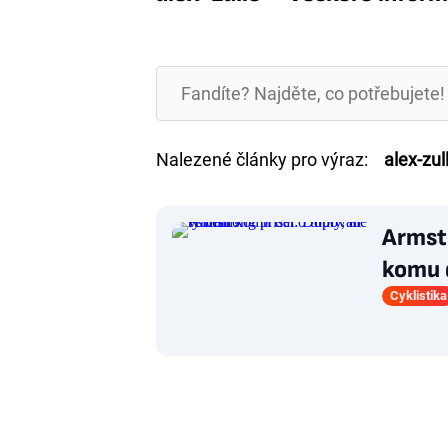
Nalezené články pro výraz:
alex-zul
Armstr
komu d
Cyklistika