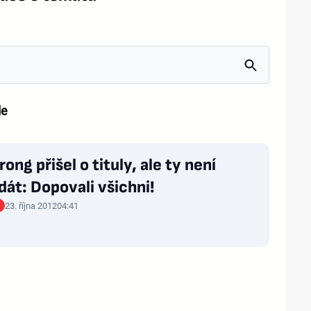
le
ong přišel o tituly, ale ty není
át: Dopovali všichni!
23. října 2012
04:41