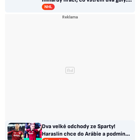
GM se hájí
NHL
Dva velké odchody ze Sparty!
Haraslín chce do Arábie a podmínky