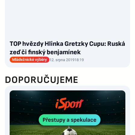
TOP hvězdy Hlinka Gretzky Cupu: Ruská
zeď či finský benjamínek
Mládežnické výběry
12. srpna 2019
18:19
DOPORUČUJEME