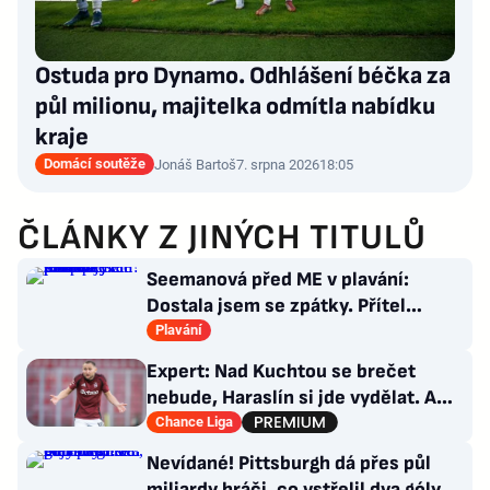
Ostuda pro Dynamo. Odhlášení béčka za
půl milionu, majitelka odmítla nabídku
kraje
Domácí soutěže
Jonáš Bartoš
7. srpna 2026
18:05
ČLÁNKY Z JINÝCH TITULŮ
Seemanová před ME v plavání:
Dostala jsem se zpátky. Přítel
Choupenitch? Motivuje mě
Plavání
Expert: Nad Kuchtou se brečet
nebude, Haraslín si jde vydělat. A
ambice na titul? Až za rok
Chance Liga
Nevídané! Pittsburgh dá přes půl
miliardy hráči, co vstřelil dva góly.