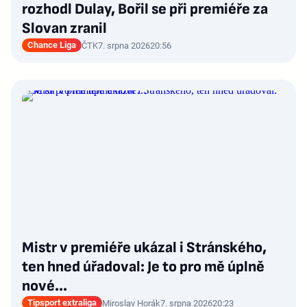
rozhodl Dulay, Bořil se při premiéře za
Slovan zranil
Chance Liga
ČTK
7. srpna 2026
20:56
Mistr v premiéře ukázal i Stránského,
ten hned úřadoval: Je to pro mě úplně
nové…
Tipsport extraliga
Miroslav Horák
7. srpna 2026
20:23