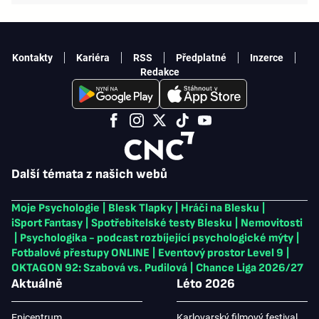
Kontakty
Kariéra
RSS
Předplatné
Inzerce
Redakce
Další témata z našich webů
Moje Psychologie
|
Blesk Tlapky
|
Hráči na Blesku
|
iSport Fantasy
|
Spotřebitelské testy Blesku
|
Nemovitosti
|
Psychologika - podcast rozbíjející psychologické mýty
|
Fotbalové přestupy ONLINE
|
Eventový prostor Level 9
|
OKTAGON 92: Szabová vs. Pudilová
|
Chance Liga 2026/27
Aktuálně
Léto 2026
Epicentrum
Karlovarský filmový festival