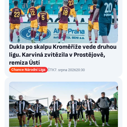
Dukla po skalpu Kroměříže vede druhou
ligu. Karviná zvítězila v Prostějově,
remíza Ústí
Chance Národní Liga
ČTK
7. srpna 2026
20:30