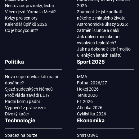
Neštovice: příznaky, léčba
2026
V čem jezdí Yamal a Mesii?
Znamení, že jste potkali
Kvízy pro seniory
někoho z minulého života
Kalendář úplňků 2026
Astronomické úkazy 2026:
Co je bodycount?
zatmění slunce a další
Jak obléci miminko při
vysokých teplotách?
Jak na dokonalé letní mojito
6 lehkých letních salátů
Politika
Sport 2026
Nová superdávka: kdo na ní
MMA
dosáhne?
Fotbal 2026/27
Sjezd sudetských Němců
Hokej 2026
Proč vláda zavádí EET?
Tenis 2026
Padni komu padni
F1 2026
Výpověď z práce vzor
Atletika 2026
Divoký kačer
Cyklistika 2026
Technologie
Ekonomika
SpaceX na burze
Smrt OSVČ