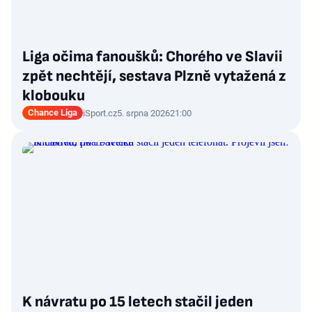
Liga očima fanoušků: Chorého ve Slavii
zpět nechtějí, sestava Plzně vytažená z
klobouku
Chance Liga
iSport.cz
5. srpna 2026
21:00
K návratu po 15 letech stačil jeden