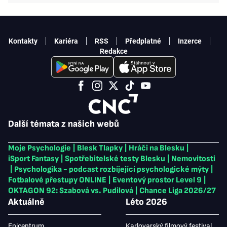
Kontakty
Kariéra
RSS
Předplatné
Inzerce
Redakce
Další témata z našich webů
Moje Psychologie
|
Blesk Tlapky
|
Hráči na Blesku
|
iSport Fantasy
|
Spotřebitelské testy Blesku
|
Nemovitosti
|
Psychologika - podcast rozbíjející psychologické mýty
|
Fotbalové přestupy ONLINE
|
Eventový prostor Level 9
|
OKTAGON 92: Szabová vs. Pudilová
|
Chance Liga 2026/27
Aktuálně
Léto 2026
Epicentrum
Karlovarský filmový festival