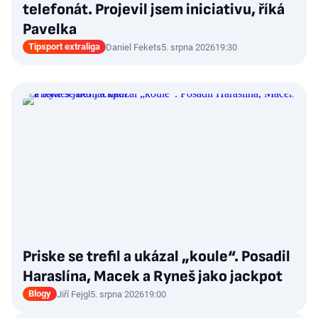
telefonát. Projevil jsem iniciativu, říká
Pavelka
Tipsport extraliga
Daniel Fekets
5. srpna 2026
19:30
Priske se trefil a ukázal „koule“. Posadil
Haraslína, Macek a Ryneš jako jackpot
Blogy
Jiří Fejgl
5. srpna 2026
19:00