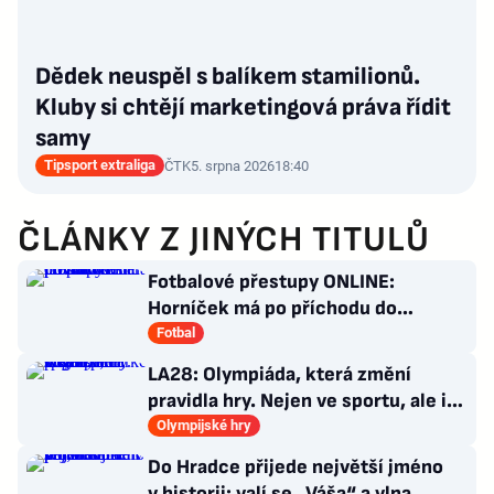
Dědek neuspěl s balíkem stamilionů.
Kluby si chtějí marketingová práva řídit
samy
Tipsport extraliga
ČTK
5. srpna 2026
18:40
ČLÁNKY Z JINÝCH TITULŮ
Fotbalové přestupy ONLINE:
Horníček má po příchodu do
Newcastlu nového trenéra
Fotbal
LA28: Olympiáda, která změní
pravidla hry. Nejen ve sportu, ale i
v&nbsp;marketingu
Olympijské hry
Do Hradce přijede největší jméno
v historii: valí se „Váša“ a vlna.