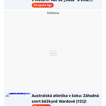
Policie v pohotovosti
Evropská liga
Australská atletika v šoku: Záhadná
smrt běžkyně Wardové (†21)!