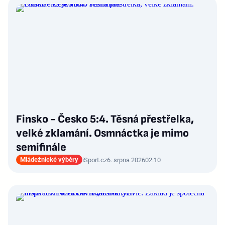
Finsko - Česko 5:4. Těsná přestřelka,
velké zklamání. Osmnáctka je mimo
semifinále
Mládežnické výběry
iSport.cz
6. srpna 2026
02:10