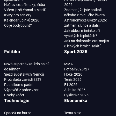
Neštovice: příznaky, léčba
2026
V čem jezdí Yamal a Mesii?
Znamení, že jste potkali
Kvízy pro seniory
někoho z minulého života
Kalendář úplňků 2026
Astronomické úkazy 2026:
Co je bodycount?
zatmění slunce a další
Jak obléci miminko při
vysokých teplotách?
Jak na dokonalé letní mojito
6 lehkých letních salátů
Politika
Sport 2026
Nová superdávka: kdo na ní
MMA
dosáhne?
Fotbal 2026/27
Sjezd sudetských Němců
Hokej 2026
Proč vláda zavádí EET?
Tenis 2026
Padni komu padni
F1 2026
Výpověď z práce vzor
Atletika 2026
Divoký kačer
Cyklistika 2026
Technologie
Ekonomika
SpaceX na burze
Temu a clo