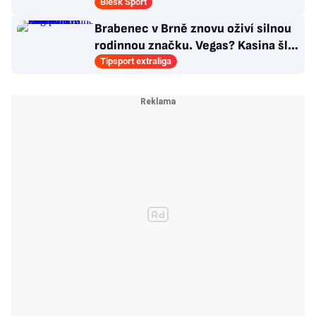
Blesk Sport
Brabenec v Brně znovu oživí silnou
rodinnou značku. Vegas? Kasina šla
úplně mimo mě
Tipsport extraliga