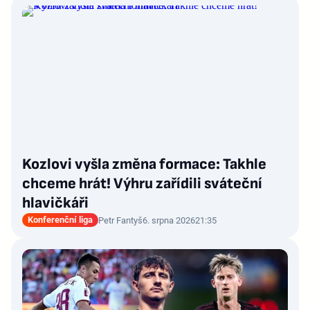
Kozlovi vyšla změna formace: Takhle
chceme hrát! Výhru zařídili sváteční
hlavičkáři
Konferenční liga
Petr Fantyš
6. srpna 2026
21:35