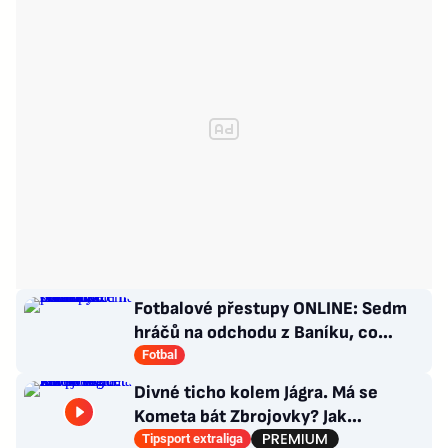
Fotbalové přestupy ONLINE: Sedm
hráčů na odchodu z Baníku, co
situace kolem Nombila?
Fotbal
Divné ticho kolem Jágra. Má se
Kometa bát Zbrojovky? Jak
poskládat Pardubice
Tipsport extraliga