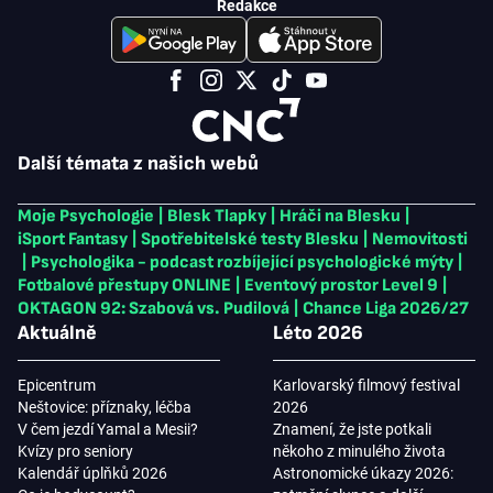
Redakce
Další témata z našich webů
Moje Psychologie
|
Blesk Tlapky
|
Hráči na Blesku
|
iSport Fantasy
|
Spotřebitelské testy Blesku
|
Nemovitosti
|
Psychologika - podcast rozbíjející psychologické mýty
|
Fotbalové přestupy ONLINE
|
Eventový prostor Level 9
|
OKTAGON 92: Szabová vs. Pudilová
|
Chance Liga 2026/27
Aktuálně
Léto 2026
Epicentrum
Karlovarský filmový festival
Neštovice: příznaky, léčba
2026
V čem jezdí Yamal a Mesii?
Znamení, že jste potkali
Kvízy pro seniory
někoho z minulého života
Kalendář úplňků 2026
Astronomické úkazy 2026: