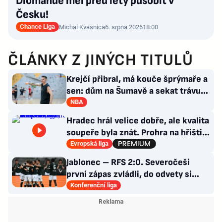
Diomande měl před lety působit v
Česku!
Chance Liga
Michal Kvasnica
6. srpna 2026
18:00
ČLÁNKY Z JINÝCH TITULŮ
Krejčí přibral, má kouče šprýmaře a
sen: dům na Šumavě a sekat trávu
jako Forrest Gump
NBA
Hradec hrál velice dobře, ale kvalita
soupeře byla znát. Prohra na hřišti,
výhra v hledišti
Evropská liga
Jablonec – RFS 2:0. Severočeši
první zápas zvládli, do odvety si
vezou nadějný náskok
Konferenční liga