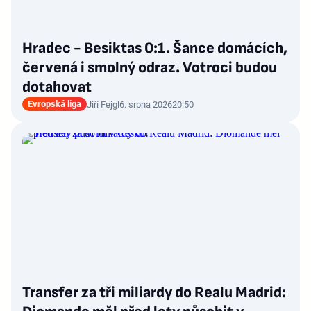
Hradec - Besiktas 0:1. Šance domácích,
červená i smolný odraz. Votroci budou
dotahovat
Evropská liga
Jiří Fejgl
6. srpna 2026
20:50
Transfer za tři miliardy do Realu Madrid: