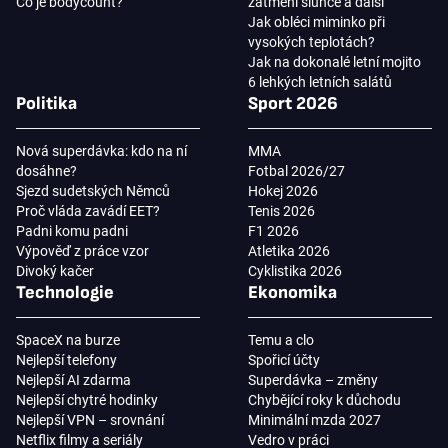
Co je bodycount?
zatmění slunce a další
Jak obléci miminko při
vysokých teplotách?
Jak na dokonalé letní mojito
6 lehkých letních salátů
Politika
Sport 2026
Nová superdávka: kdo na ní
MMA
dosáhne?
Fotbal 2026/27
Sjezd sudetských Němců
Hokej 2026
Proč vláda zavádí EET?
Tenis 2026
Padni komu padni
F1 2026
Výpověď z práce vzor
Atletika 2026
Divoký kačer
Cyklistika 2026
Technologie
Ekonomika
SpaceX na burze
Temu a clo
Nejlepší telefony
Spořicí účty
Nejlepší AI zdarma
Superdávka – změny
Nejlepší chytré hodinky
Chybějící roky k důchodu
Nejlepší VPN – srovnání
Minimální mzda 2027
Netflix filmy a seriály
Vedro v práci