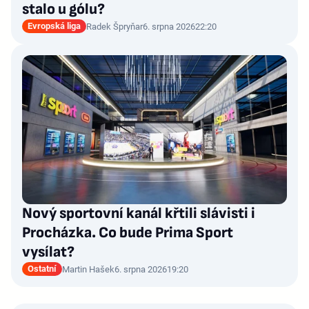
stalo u gólu?
Evropská liga
Radek Špryňar
6. srpna 2026
22:20
Nový sportovní kanál křtili slávisti i
Procházka. Co bude Prima Sport
vysílat?
Ostatní
Martin Hašek
6. srpna 2026
19:20