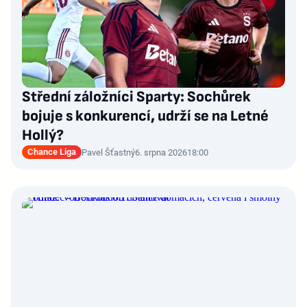
Střední záložníci Sparty: Sochůrek
bojuje s konkurencí, udrží se na Letné
Hollý?
Chance Liga
Pavel Šťastný
6. srpna 2026
18:00