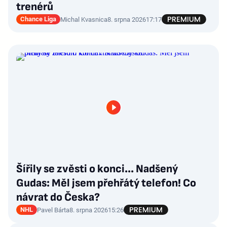
trenérů
Chance Liga
Michal Kvasnica
8. srpna 2026
17:17
Šířily se zvěsti o konci... Nadšený
Gudas: Měl jsem přehřátý telefon! Co
návrat do Česka?
NHL
Pavel Bárta
8. srpna 2026
15:26