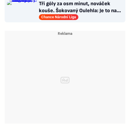
Tři góly za osm minut, nováček
kouše. Šokovaný Oulehla: Je to na
ho*no, řešíme posily
Chance Národní Liga