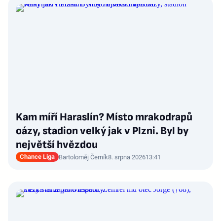
Kam míří Haraslín? Místo mrakodrapů
oázy, stadion velký jak v Plzni. Byl by
největší hvězdou
Chance Liga
Bartoloměj Černík
8. srpna 2026
13:41