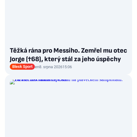
Těžká rána pro Messiho. Zemřel mu otec
Jorge (†68), který stál za jeho úspěchy
Blesk Sport
en
8. srpna 2026
15:06