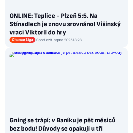
ONLINE: Teplice - Plzeň 5:5. Na
Stínadlech je znovu srovnáno! Višinský
vrací Viktorii do hry
Chance Liga
iSport.cz
8. srpna 2026
18:28
Gning se trápí: v Baníku je pět měsíců
bez bodu! Důvody se opakují u tří