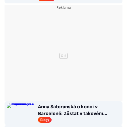
Anna Satoranská o konci v
Barceloně: Zůstat v takovém
chaosu bych svému muži nepřála
Blogy