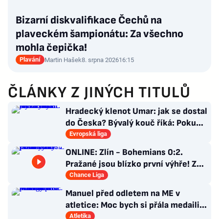
Bizarní diskvalifikace Čechů na
plaveckém šampionátu: Za všechno
mohla čepička!
Plavání
Martin Hašek
8. srpna 2026
16:15
ČLÁNKY Z JINÝCH TITULŮ
Hradecký klenot Umar: jak se dostal
do Česka? Bývalý kouč říká: Pokud
nezblbne...
Evropská liga
ONLINE: Zlín - Bohemians 0:2.
Pražané jsou blízko první výhře! Z
penalty zvýšil Čermák
Chance Liga
Manuel před odletem na ME v
atletice: Moc bych si přála medaili.
Prozradila strategii
Atletika