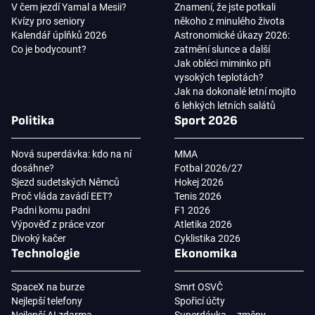
V čem jezdí Yamal a Mesii?
Znamení, že jste potkali
Kvízy pro seniory
někoho z minulého života
Kalendář úplňků 2026
Astronomické úkazy 2026:
Co je bodycount?
zatmění slunce a další
Jak obléci miminko při
vysokých teplotách?
Jak na dokonalé letní mojito
6 lehkých letních salátů
Politika
Sport 2026
Nová superdávka: kdo na ní
MMA
dosáhne?
Fotbal 2026/27
Sjezd sudetských Němců
Hokej 2026
Proč vláda zavádí EET?
Tenis 2026
Padni komu padni
F1 2026
Výpověď z práce vzor
Atletika 2026
Divoký kačer
Cyklistika 2026
Technologie
Ekonomika
SpaceX na burze
Smrt OSVČ
Nejlepší telefony
Spořicí účty