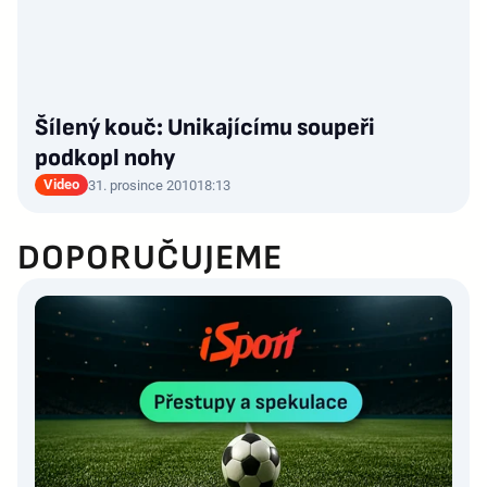
Šílený kouč: Unikajícímu soupeři
podkopl nohy
Video
31. prosince 2010
18:13
DOPORUČUJEME