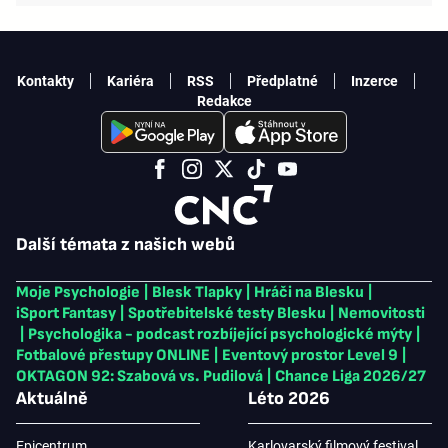
Kontakty
Kariéra
RSS
Předplatné
Inzerce
Redakce
Další témata z našich webů
Moje Psychologie
|
Blesk Tlapky
|
Hráči na Blesku
|
iSport Fantasy
|
Spotřebitelské testy Blesku
|
Nemovitosti
|
Psychologika - podcast rozbíjející psychologické mýty
|
Fotbalové přestupy ONLINE
|
Eventový prostor Level 9
|
OKTAGON 92: Szabová vs. Pudilová
|
Chance Liga 2026/27
Aktuálně
Léto 2026
Epicentrum
Karlovarský filmový festival