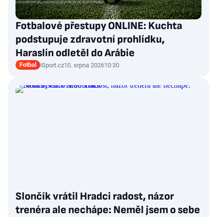
Fotbalové přestupy ONLINE: Kuchta
podstupuje zdravotní prohlídku,
Haraslín odletěl do Arábie
Fotbal
iSport.cz
10. srpna 2026
10:30
Slončík vrátil Hradci radost, názor
trenéra ale nechápe: Neměl jsem o sebe