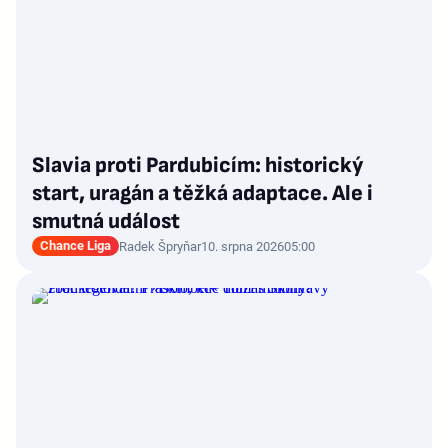
Slavia proti Pardubicím: historický
start, uragán a těžká adaptace. Ale i
smutná událost
Chance Liga
Radek Špryňar
10. srpna 2026
05:00