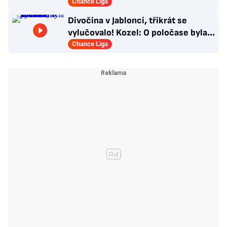
Kašíkovi. Body ale má Sigma
Chance Liga
Divočina v Jablonci, třikrát se
vylučovalo! Kozel: O poločase byla v
kabině bouřka
Chance Liga