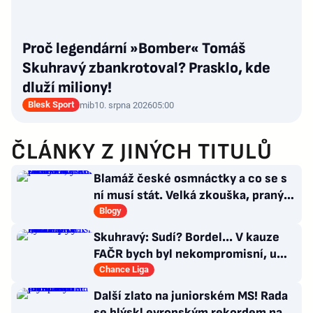
Proč legendární »Bomber« Tomáš
Skuhravý zbankrotoval? Prasklo, kde
dluží miliony!
Blesk Sport
mib
10. srpna 2026
05:00
ČLÁNKY Z JINÝCH TITULŮ
Blamáž české osmnáctky a co se s
ní musí stát. Velká zkouška, pranýř
není na místě
Blogy
Skuhravý: Sudí? Bordel... V kauze
FAČR bych byl nekompromisní, u
Davida Látala taky!
Chance Liga
Další zlato na juniorském MS! Rada
se blýskl evropským rekordem na