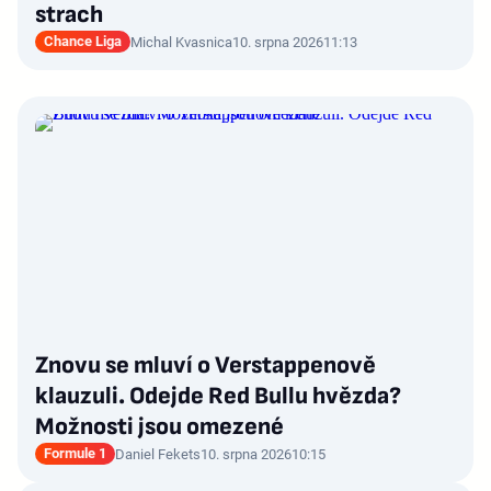
strach
Chance Liga
Michal Kvasnica
10. srpna 2026
11:13
Znovu se mluví o Verstappenově
klauzuli. Odejde Red Bullu hvězda?
Možnosti jsou omezené
Formule 1
Daniel Fekets
10. srpna 2026
10:15