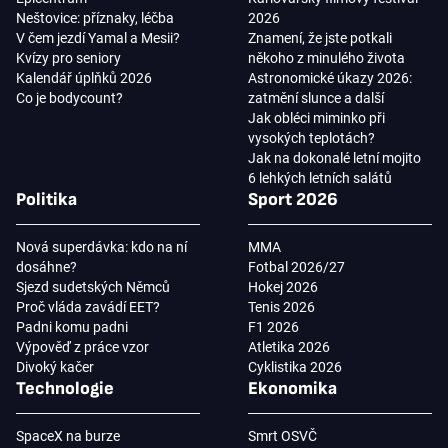
Neštovice: příznaky, léčba
2026
V čem jezdí Yamal a Mesii?
Znamení, že jste potkali
Kvízy pro seniory
někoho z minulého života
Kalendář úplňků 2026
Astronomické úkazy 2026:
Co je bodycount?
zatmění slunce a další
Jak obléci miminko při
vysokých teplotách?
Jak na dokonalé letní mojito
6 lehkých letních salátů
Politika
Sport 2026
Nová superdávka: kdo na ní
MMA
dosáhne?
Fotbal 2026/27
Sjezd sudetských Němců
Hokej 2026
Proč vláda zavádí EET?
Tenis 2026
Padni komu padni
F1 2026
Výpověď z práce vzor
Atletika 2026
Divoký kačer
Cyklistika 2026
Technologie
Ekonomika
SpaceX na burze
Smrt OSVČ