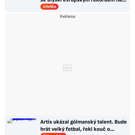
400 metrů překážek
Atletika
Artis ukázal gólmanský talent. Bude
hrát velký fotbal, řekl kouč o