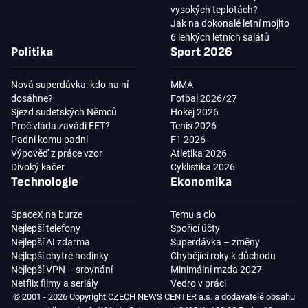
vysokých teplotách?
Jak na dokonalé letní mojito
6 lehkých letních salátů
Politika
Sport 2026
Nová superdávka: kdo na ní
MMA
dosáhne?
Fotbal 2026/27
Sjezd sudetských Němců
Hokej 2026
Proč vláda zavádí EET?
Tenis 2026
Padni komu padni
F1 2026
Výpověď z práce vzor
Atletika 2026
Divoký kačer
Cyklistika 2026
Technologie
Ekonomika
SpaceX na burze
Temu a clo
Nejlepší telefony
Spořicí účty
Nejlepší AI zdarma
Superdávka – změny
Nejlepší chytré hodinky
Chybějící roky k důchodu
Nejlepší VPN – srovnání
Minimální mzda 2027
Netflix filmy a seriály
Vedro v práci
© 2001 - 2026 Copyright CZECH NEWS CENTER a.s. a dodavatelé obsahu