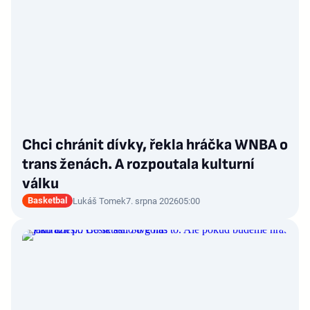
Chci chránit dívky, řekla hráčka WNBA o
trans ženách. A rozpoutala kulturní
válku
Basketbal
Lukáš Tomek
7. srpna 2026
05:00