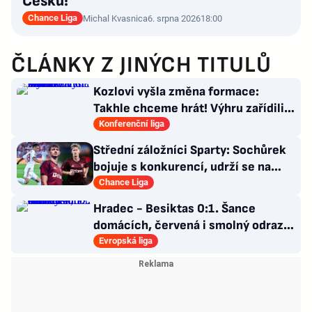
Česku!
Chance Liga
Michal Kvasnica
6. srpna 2026
18:00
ČLÁNKY Z JINÝCH TITULŮ
Kozlovi vyšla změna formace:
Takhle chceme hrát! Výhru zařídili
sváteční hlavičkáři
Konferenční liga
Střední záložníci Sparty: Sochůrek
bojuje s konkurencí, udrží se na
Letné Hollý?
Chance Liga
Hradec - Besiktas 0:1. Šance
domácích, červená i smolný odraz.
Votroci budou dotahovat
Evropská liga