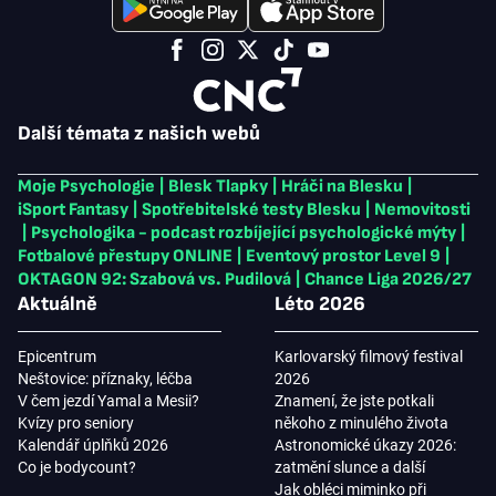
Další témata z našich webů
Moje Psychologie
|
Blesk Tlapky
|
Hráči na Blesku
|
iSport Fantasy
|
Spotřebitelské testy Blesku
|
Nemovitosti
|
Psychologika - podcast rozbíjející psychologické mýty
|
Fotbalové přestupy ONLINE
|
Eventový prostor Level 9
|
OKTAGON 92: Szabová vs. Pudilová
|
Chance Liga 2026/27
Aktuálně
Léto 2026
Epicentrum
Karlovarský filmový festival
Neštovice: příznaky, léčba
2026
V čem jezdí Yamal a Mesii?
Znamení, že jste potkali
Kvízy pro seniory
někoho z minulého života
Kalendář úplňků 2026
Astronomické úkazy 2026:
Co je bodycount?
zatmění slunce a další
Jak obléci miminko při