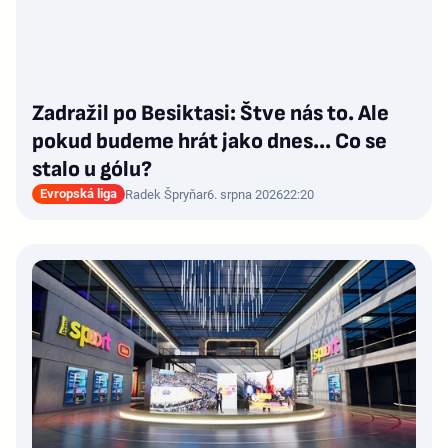
Zadražil po Besiktasi: Štve nás to. Ale
pokud budeme hrát jako dnes... Co se
stalo u gólu?
Evropská liga
Radek Špryňar
6. srpna 2026
22:20