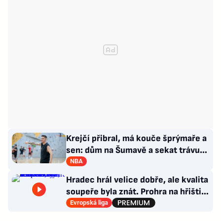
Krejčí přibral, má kouče šprýmaře a
sen: dům na Šumavě a sekat trávu
jako Forrest Gump
NBA
Hradec hrál velice dobře, ale kvalita
soupeře byla znát. Prohra na hřišti,
výhra v hledišti
Evropská liga