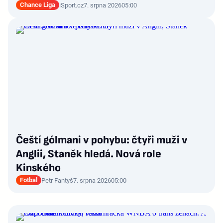
Chance Liga
iSport.cz
7. srpna 2026
05:00
Čeští gólmani v pohybu: čtyři muži v
Anglii, Staněk hledá. Nová role
Kinského
Fotbal
Petr Fantyš
7. srpna 2026
05:00