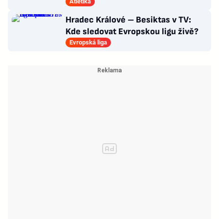
bere stříbro, zazářila Botková (16)
Atletika
Hradec Králové – Besiktas v TV:
Kde sledovat Evropskou ligu živě?
Evropská liga