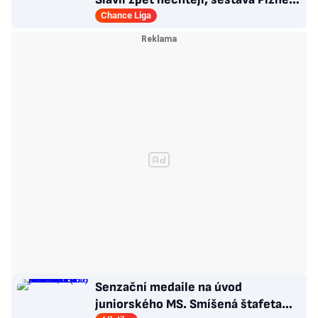
vytažená z klobouku
Chance Liga
Senzační medaile na úvod
juniorského MS. Smíšená štafeta