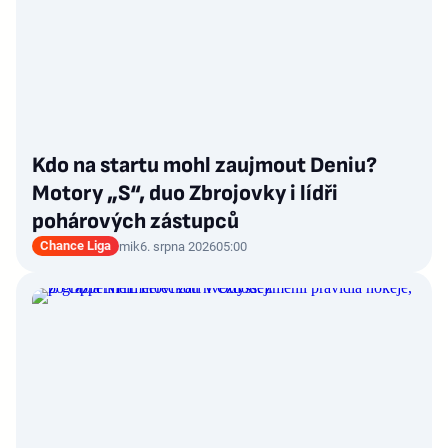
Kdo na startu mohl zaujmout Deniu?
Motory „S“, duo Zbrojovky i lídři
pohárových zástupců
Chance Liga
mik
6. srpna 2026
05:00