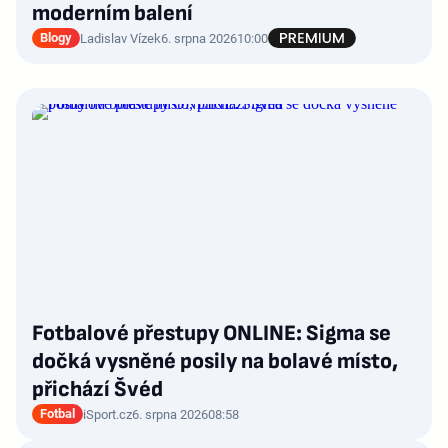
moderním balení
Blogy
Ladislav Vízek
6. srpna 2026
10:00
Fotbalové přestupy ONLINE: Sigma se
dočká vysněné posily na bolavé místo,
přichází Švéd
Fotbal
iSport.cz
6. srpna 2026
08:58