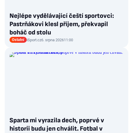
Nejlépe vydělávající čeští sportovci:
Pastrňákovi klesl příjem, překvapil
boháč od stolu
Ostatní
iSport.cz
6. srpna 2026
11:00
Sparta mi vyrazila dech, poprvé v
historii budu jen chválit. Fotbal v