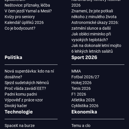
Neštovice: příznaky, léčba
2026
V čem jezdí Yamal a Mesii?
Znamení, že jste potkali
Kvízy pro seniory
někoho z minulého života
Kalendář úplňků 2026
Astronomické úkazy 2026:
Co je bodycount?
zatmění slunce a další
Jak obléci miminko při
vysokých teplotách?
Jak na dokonalé letní mojito
6 lehkých letních salátů
Politika
Sport 2026
Nová superdávka: kdo na ní
MMA
dosáhne?
Fotbal 2026/27
Sjezd sudetských Němců
Hokej 2026
Proč vláda zavádí EET?
Tenis 2026
Padni komu padni
F1 2026
Výpověď z práce vzor
Atletika 2026
Divoký kačer
Cyklistika 2026
Technologie
Ekonomika
SpaceX na burze
Temu a clo