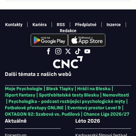
Kontakty
Kariéra
RSS
Předplatné
Inzerce
Redakce
Další témata z našich webů
Moje Psychologie
|
Blesk Tlapky
|
Hráči na Blesku
|
iSport Fantasy
|
Spotřebitelské testy Blesku
|
Nemovitosti
|
Psychologika - podcast rozbíjející psychologické mýty
|
Fotbalové přestupy ONLINE
|
Eventový prostor Level 9
|
OKTAGON 92: Szabová vs. Pudilová
|
Chance Liga 2026/27
Aktuálně
Léto 2026
Epicentrum
Karlovarský filmový festival