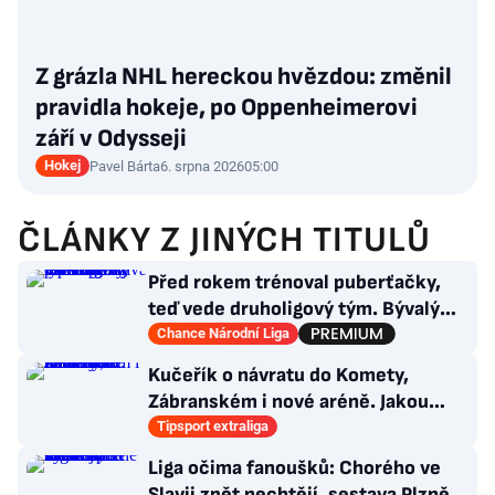
Z grázla NHL hereckou hvězdou: změnil
pravidla hokeje, po Oppenheimerovi
září v Odysseji
Hokej
Pavel Bárta
6. srpna 2026
05:00
ČLÁNKY Z JINÝCH TITULŮ
Před rokem trénoval puberťačky,
teď vede druholigový tým. Bývalý
reportér zažívá raketový vzestup
Chance Národní Liga
Kučeřík o návratu do Komety,
Zábranském i nové aréně. Jakou
bude mít v týmu roli?
Tipsport extraliga
Liga očima fanoušků: Chorého ve
Slavii zpět nechtějí, sestava Plzně