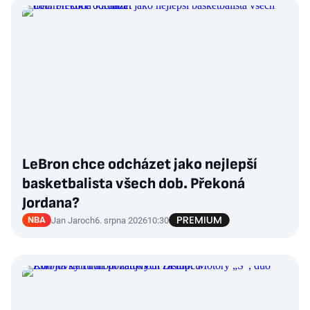
LeBron chce odcházet jako nejlepší
basketbalista všech dob. Překoná
Jordana?
NBA
Jan Jaroch
6. srpna 2026
10:30