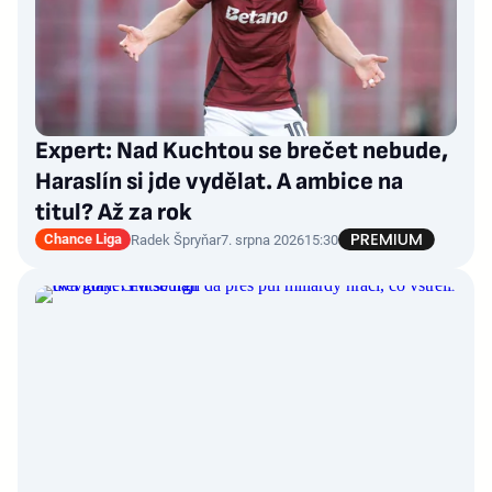
Expert: Nad Kuchtou se brečet nebude,
Haraslín si jde vydělat. A ambice na
titul? Až za rok
Chance Liga
Radek Špryňar
7. srpna 2026
15:30