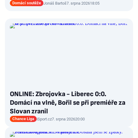
Domácí soutěže
Jonáš Bartoš
7. srpna 2026
18:05
ONLINE: Zbrojovka - Liberec 0:0.
Domácí na vlně, Bořil se při premiéře za
Slovan zranil
Chance Liga
iSport.cz
7. srpna 2026
20:00