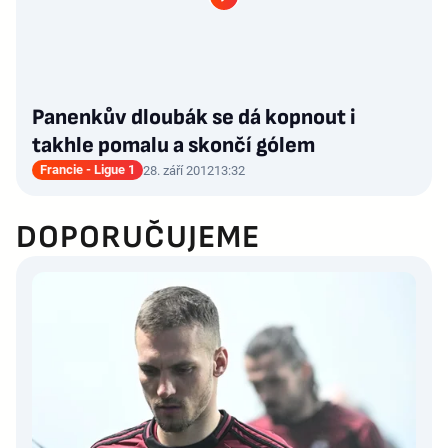
Panenkův dloubák se dá kopnout i
takhle pomalu a skončí gólem
Francie - Ligue 1
28. září 2012
13:32
DOPORUČUJEME