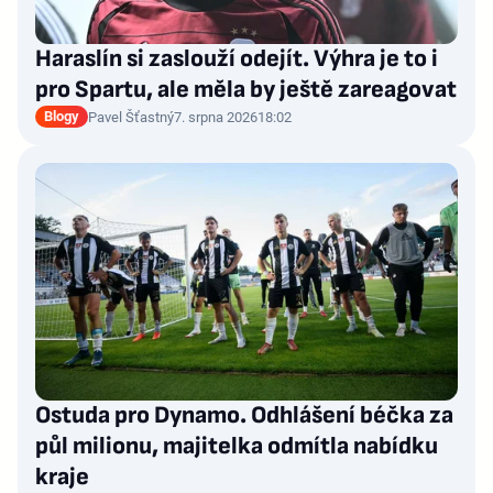
Haraslín si zaslouží odejít. Výhra je to i
pro Spartu, ale měla by ještě zareagovat
Blogy
Pavel Šťastný
7. srpna 2026
18:02
Ostuda pro Dynamo. Odhlášení béčka za
půl milionu, majitelka odmítla nabídku
kraje