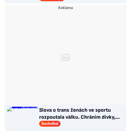
Slova o trans ženách ve sportu
rozpoutala válku. Chráním dívky,
brání se basketbalistka
Basketbal