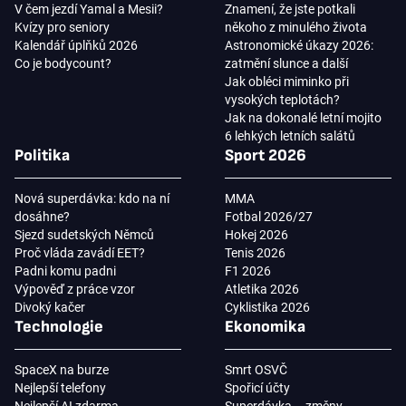
V čem jezdí Yamal a Mesii?
Znamení, že jste potkali
Kvízy pro seniory
někoho z minulého života
Kalendář úplňků 2026
Astronomické úkazy 2026:
Co je bodycount?
zatmění slunce a další
Jak obléci miminko při
vysokých teplotách?
Jak na dokonalé letní mojito
6 lehkých letních salátů
Politika
Sport 2026
Nová superdávka: kdo na ní
MMA
dosáhne?
Fotbal 2026/27
Sjezd sudetských Němců
Hokej 2026
Proč vláda zavádí EET?
Tenis 2026
Padni komu padni
F1 2026
Výpověď z práce vzor
Atletika 2026
Divoký kačer
Cyklistika 2026
Technologie
Ekonomika
SpaceX na burze
Smrt OSVČ
Nejlepší telefony
Spořicí účty