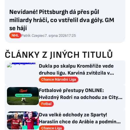
Nevídané! Pittsburgh dá přes půl
miliardy hráči, co vstřelil dva góly. GM
se hájí
NHL
Patrik Czepiec
7. srpna 2026
17:25
ČLÁNKY Z JINÝCH TITULŮ
Dukla po skalpu Kroměříže vede
druhou ligu. Karviná zvítězila v
Prostějově, slaví i Slavia
Chance Národní Liga
Fotbalové přestupy ONLINE:
Hvězdný Rodri na odchodu ze City.
Zidane má nové angažmá
Fotbal
Dva velké odchody ze Sparty!
Haraslín chce do Arábie a podmínky
Kuchtova transferu
Chance Liga