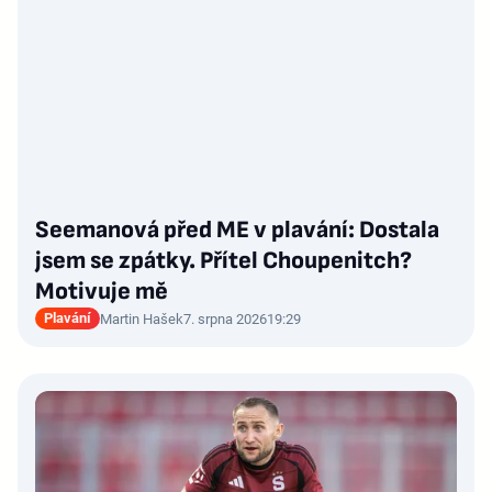
Seemanová před ME v plavání: Dostala
jsem se zpátky. Přítel Choupenitch?
Motivuje mě
Plavání
Martin Hašek
7. srpna 2026
19:29