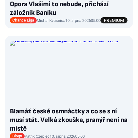
Opora Vlašimi to nebude, přichází
záložník Baníku
Chance Liga
Michal Kvasnica
10. srpna 2026
05:00
Blamáž české osmnáctky a co se s ní
musí stát. Velká zkouška, pranýř není na
místě
Blogy
Patrik Czepiec
10. srpna 2026
05:00