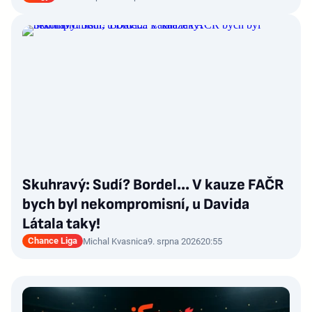
Skuhravý: Sudí? Bordel... V kauze FAČR
bych byl nekompromisní, u Davida
Látala taky!
Chance Liga
Michal Kvasnica
9. srpna 2026
20:55