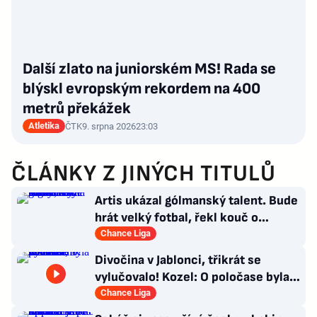
Další zlato na juniorském MS! Rada se
blýskl evropským rekordem na 400
metrů překážek
Atletika
ČTK
9. srpna 2026
23:03
ČLÁNKY Z JINÝCH TITULŮ
Artis ukázal gólmanský talent. Bude
hrát velký fotbal, řekl kouč o
Kašíkovi. Body ale má Sigma
Chance Liga
Divočina v Jablonci, třikrát se
vylučovalo! Kozel: O poločase byla v
kabině bouřka
Chance Liga