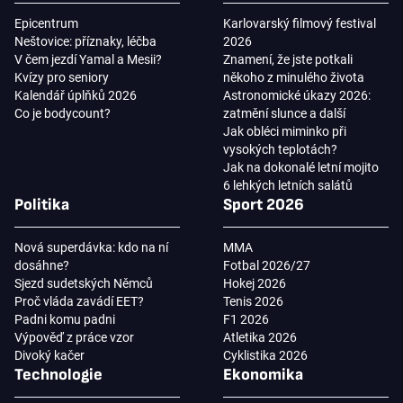
Epicentrum
Karlovarský filmový festival
Neštovice: příznaky, léčba
2026
V čem jezdí Yamal a Mesii?
Znamení, že jste potkali
Kvízy pro seniory
někoho z minulého života
Kalendář úplňků 2026
Astronomické úkazy 2026:
Co je bodycount?
zatmění slunce a další
Jak obléci miminko při
vysokých teplotách?
Jak na dokonalé letní mojito
6 lehkých letních salátů
Politika
Sport 2026
Nová superdávka: kdo na ní
MMA
dosáhne?
Fotbal 2026/27
Sjezd sudetských Němců
Hokej 2026
Proč vláda zavádí EET?
Tenis 2026
Padni komu padni
F1 2026
Výpověď z práce vzor
Atletika 2026
Divoký kačer
Cyklistika 2026
Technologie
Ekonomika