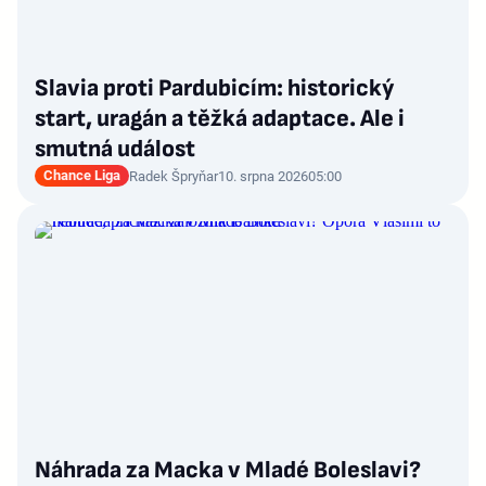
Slavia proti Pardubicím: historický
start, uragán a těžká adaptace. Ale i
smutná událost
Chance Liga
Radek Špryňar
10. srpna 2026
05:00
Náhrada za Macka v Mladé Boleslavi?