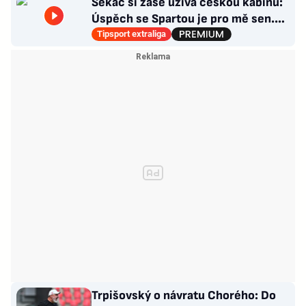
Sekáč si zase užívá českou kabinu:
Úspěch se Spartou je pro mě sen.
Divoká léta ho stála NHL
Tipsport extraliga
Trpišovský o návratu Chorého: Do