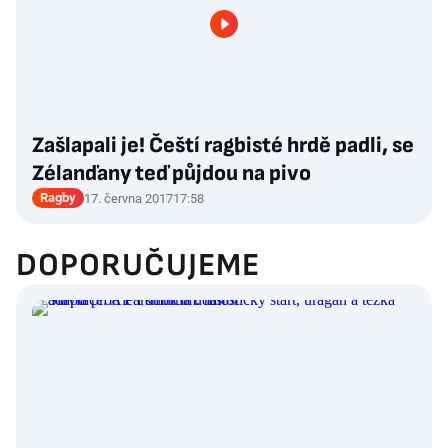
Zašlapali je! Čeští ragbisté hrdě padli, se
Zélanďany teď půjdou na pivo
Ragby
17. června 2017
17:58
DOPORUČUJEME