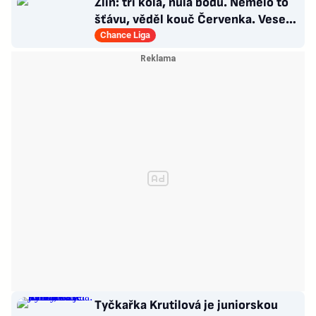
Zlín: tři kola, nula bodů. Nemělo to
šťávu, věděl kouč Červenka. Veselý
dostal dárek
Chance Liga
Tyčkařka Krutilová je juniorskou