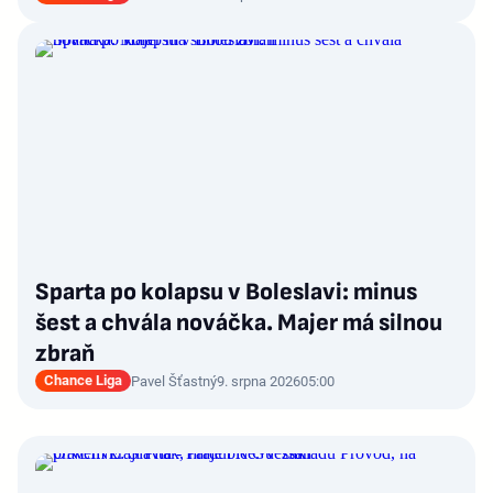
Sparta po kolapsu v Boleslavi: minus
šest a chvála nováčka. Majer má silnou
zbraň
Chance Liga
Pavel Šťastný
9. srpna 2026
05:00