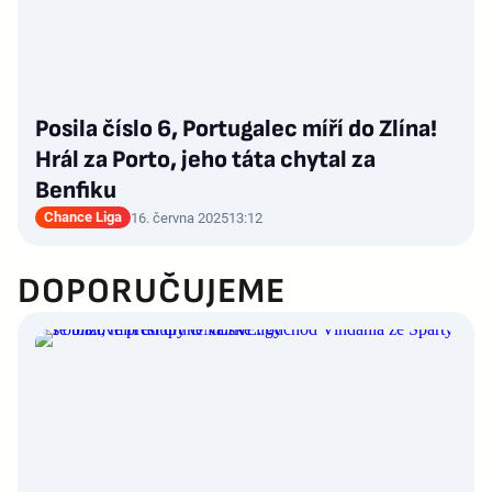
Posila číslo 6, Portugalec míří do Zlína!
Hrál za Porto, jeho táta chytal za
Benfiku
Chance Liga
16. června 2025
13:12
DOPORUČUJEME