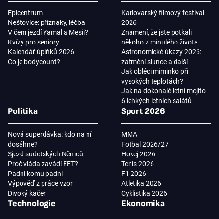
Epicentrum
Karlovarský filmový festival
Neštovice: příznaky, léčba
2026
V čem jezdí Yamal a Mesii?
Znamení, že jste potkali
Kvízy pro seniory
někoho z minulého života
Kalendář úplňků 2026
Astronomické úkazy 2026:
Co je bodycount?
zatmění slunce a další
Jak obléci miminko při
vysokých teplotách?
Jak na dokonalé letní mojito
6 lehkých letních salátů
Politika
Sport 2026
Nová superdávka: kdo na ní
MMA
dosáhne?
Fotbal 2026/27
Sjezd sudetských Němců
Hokej 2026
Proč vláda zavádí EET?
Tenis 2026
Padni komu padni
F1 2026
Výpověď z práce vzor
Atletika 2026
Divoký kačer
Cyklistika 2026
Technologie
Ekonomika