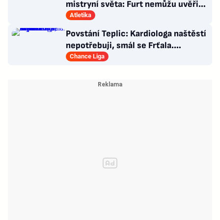
mistryní světa: Furt nemůžu uvěřit,
co se stalo!
Atletika
Povstání Teplic: Kardiologa naštěstí
nepotřebuji, smál se Frťala.
Promluvil o zájmu Plzně
Chance Liga