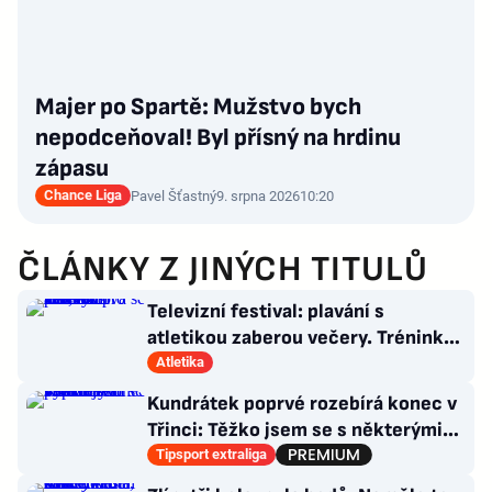
Majer po Spartě: Mužstvo bych
nepodceňoval! Byl přísný na hrdinu
zápasu
Chance Liga
Pavel Šťastný
9. srpna 2026
10:20
ČLÁNKY Z JINÝCH TITULŮ
Televizní festival: plavání s
atletikou zaberou večery. Trénink
pro LA, usmívá se Dusík
Atletika
Kundrátek poprvé rozebírá konec v
Třinci: Těžko jsem se s některými
věcmi vyrovnával
Tipsport extraliga