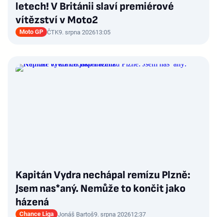
letech! V Británii slaví premiérové
vítězství v Moto2
Moto GP
ČTK
9. srpna 2026
13:05
Kapitán Vydra nechápal remízu Plzně:
Jsem nas*aný. Nemůže to končit jako
házená
Chance Liga
Jonáš Bartoš
9. srpna 2026
12:37