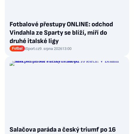
Fotbalové přestupy ONLINE: odchod
Vindahla ze Sparty se blíží, míří do
druhé italské ligy
Fotbal
iSport.cz
9. srpna 2026
13:00
Salačova paráda a český triumf po 16