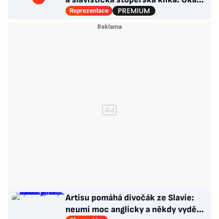
i na Chorého?
Reprezentace
Artisu pomáhá divočák ze Slavie:
neumí moc anglicky a někdy vyděsí