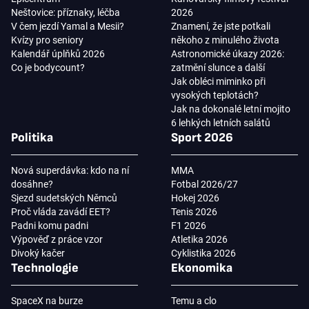
Neštovice: příznaky, léčba
2026
V čem jezdí Yamal a Mesii?
Znamení, že jste potkali
Kvízy pro seniory
někoho z minulého života
Kalendář úplňků 2026
Astronomické úkazy 2026:
Co je bodycount?
zatmění slunce a další
Jak obléci miminko při
vysokých teplotách?
Jak na dokonalé letní mojito
6 lehkých letních salátů
Politika
Sport 2026
Nová superdávka: kdo na ní
MMA
dosáhne?
Fotbal 2026/27
Sjezd sudetských Němců
Hokej 2026
Proč vláda zavádí EET?
Tenis 2026
Padni komu padni
F1 2026
Výpověď z práce vzor
Atletika 2026
Divoký kačer
Cyklistika 2026
Technologie
Ekonomika
SpaceX na burze
Temu a clo