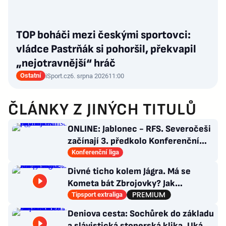
TOP boháči mezi českými sportovci:
vládce Pastrňák si pohoršil, překvapil
„nejotravnější“ hráč
Ostatní
iSport.cz
6. srpna 2026
11:00
ČLÁNKY Z JINÝCH TITULŮ
ONLINE: Jablonec - RFS. Severočeši
začínají 3. předkolo Konferenční
ligy na domácím hřišti
Konferenční liga
Divné ticho kolem Jágra. Má se
Kometa bát Zbrojovky? Jak
poskládat Pardubice
Tipsport extraliga
Deniova cesta: Sochůrek do základu
a slávistická stoperská klika. Ukáže