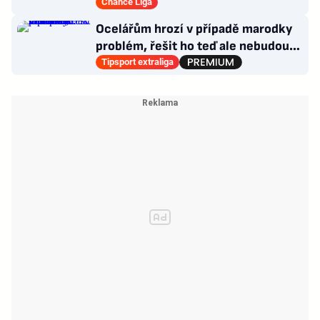
trenéra. Čím?
Chance Liga
Ocelářům hrozí v případě marodky
problém, řešit ho teď ale nebudou.
Jak složí útok?
Tipsport extraliga