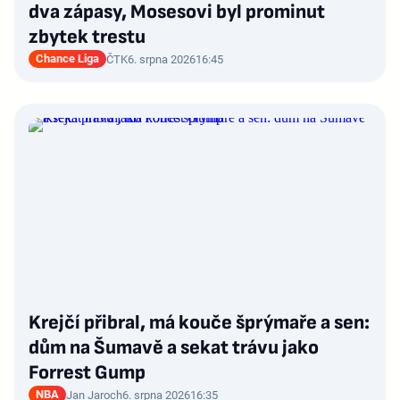
dva zápasy, Mosesovi byl prominut
zbytek trestu
Chance Liga
ČTK
6. srpna 2026
16:45
Krejčí přibral, má kouče šprýmaře a sen:
dům na Šumavě a sekat trávu jako
Forrest Gump
NBA
Jan Jaroch
6. srpna 2026
16:35