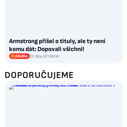
Armstrong přišel o tituly, ale ty není
komu dát: Dopovali všichni!
Cyklistika
23. října 2012
04:41
DOPORUČUJEME