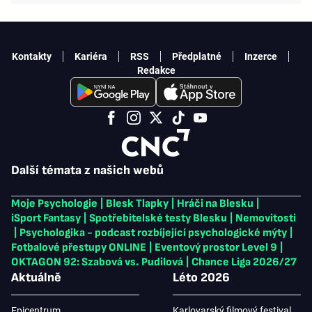
Kontakty
Kariéra
RSS
Předplatné
Inzerce
Redakce
Další témata z našich webů
Moje Psychologie
|
Blesk Tlapky
|
Hráči na Blesku
|
iSport Fantasy
|
Spotřebitelské testy Blesku
|
Nemovitosti
|
Psychologika - podcast rozbíjející psychologické mýty
|
Fotbalové přestupy ONLINE
|
Eventový prostor Level 9
|
OKTAGON 92: Szabová vs. Pudilová
|
Chance Liga 2026/27
Aktuálně
Léto 2026
Epicentrum
Karlovarský filmový festival