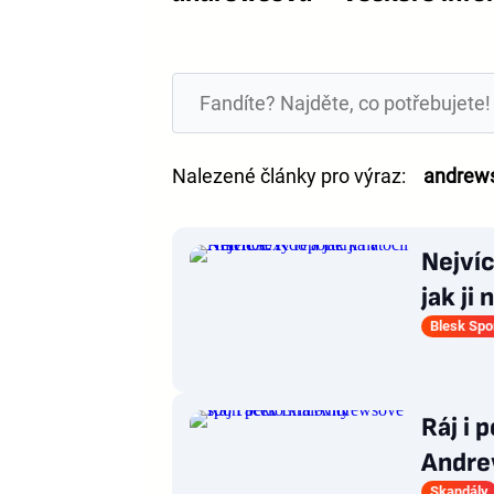
Nalezené články pro výraz:
andrew
Nejvíc
jak ji
Blesk Spo
Ráj i 
Andre
Skandály