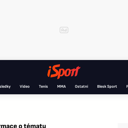
sledky
Video
Tenis
MMA
Ostatní
Blesk Sport
F
rmace o tématu