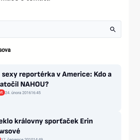
sova
 sexy reportérka v Americe: Kdo a
 natočil NAHOU?
rt
24. února 2016
16:45
peklo královny sporťaček Erin
wsové
17. července 2010
14:49