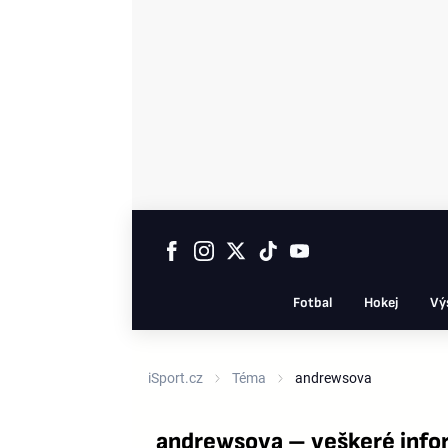
Fotbal
Hokej
Vý
iSport.cz
Téma
andrewsova
andrewsova – veškeré info