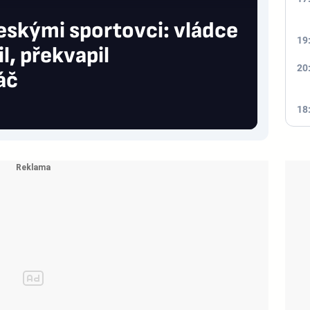
eskými sportovci: vládce
19
l, překvapil
20
áč
18
17