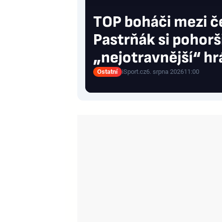
TOP boháči mezi č
Pastrňák si pohorši
„nejotravnější“ hr
Ostatní
iSport.cz
6. srpna 2026
11:00