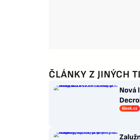
ČLÁNKY Z JINÝCH T
Nová l
Decro
bazén
Blesk.cz
Zalužn