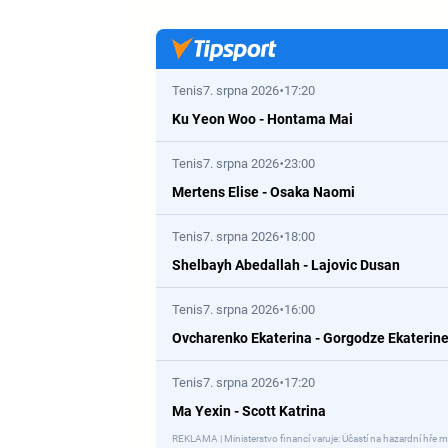
Tenis
7. srpna 2026
17:20
Ku Yeon Woo
-
Hontama Mai
Tenis
7. srpna 2026
23:00
Mertens Elise
-
Osaka Naomi
Tenis
7. srpna 2026
18:00
Shelbayh Abedallah
-
Lajovic Dusan
Tenis
7. srpna 2026
16:00
Ovcharenko Ekaterina
-
Gorgodze Ekaterin
Tenis
7. srpna 2026
17:20
Ma Yexin
-
Scott Katrina
REKLAMA | Ministerstvo financí varuje: Účastí na hazardní hře m