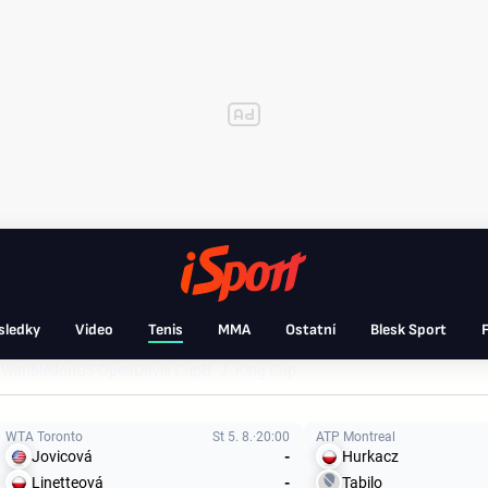
sledky
Video
Tenis
MMA
Ostatní
Blesk Sport
F
s
Wimbledon
US Open
Davis Cup
B. J. King Cup
WTA Toronto
St 5. 8.
20:00
ATP Montreal
Jovicová
-
Hurkacz
Linetteová
-
Tabilo