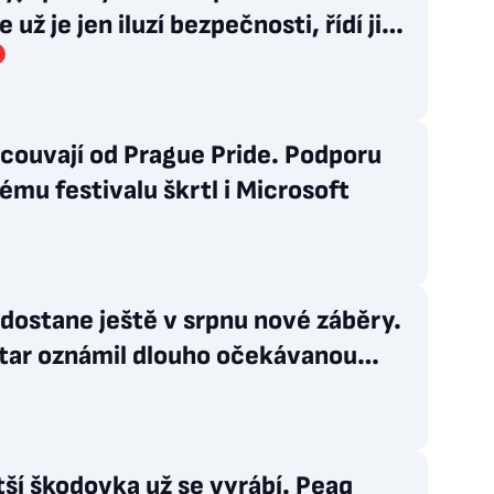
 už je jen iluzí bezpečnosti, řídí ji
doktríny
couvají od Prague Pride. Podporu
mu festivalu škrtl i Microsoft
dostane ještě v srpnu nové záběry.
tar oznámil dlouho očekávanou
ntaci
ší škodovka už se vyrábí. Peaq