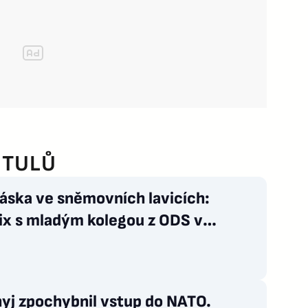
ITULŮ
áska ve sněmovních lavicích:
ix s mladým kolegou z ODS v
u pod Sněžkou
yj zpochybnil vstup do NATO.