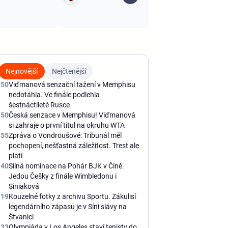
Nejnovější
Nejčtenější
:50
Viďmanová senzační tažení v Memphisu
nedotáhla. Ve finále podlehla
šestnáctileté Rusce
:50
Česká senzace v Memphisu! Viďmanová
si zahraje o první titul na okruhu WTA
:55
Zpráva o Vondroušové: Tribunál měl
pochopení, nešťastná záležitost. Trest ale
platí
:40
Silná nominace na Pohár BJK v Číně.
Jedou Češky z finále Wimbledonu i
Siniaková
:19
Kouzelné fotky z archivu Sportu. Zákulisí
legendárního zápasu je v Síni slávy na
Štvanici
:33
Olympiáda v Los Angeles staví tenisty do