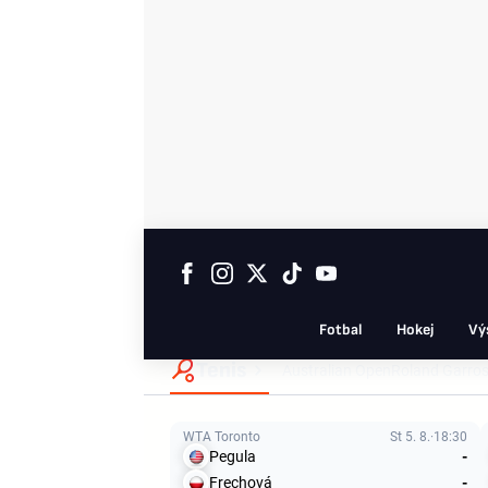
Fotbal
Hokej
Vý
Tenis
Australian Open
Roland Garro
WTA Toronto
St 5. 8.
18:30
Pegula
-
Frechová
-