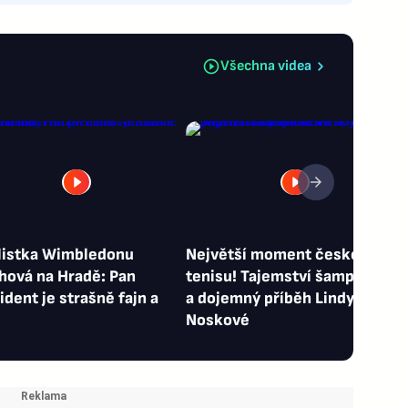
Všechna videa
listka Wimbledonu
Největší moment českého
ová na Hradě: Pan
tenisu! Tajemství šampionek
ident je strašně fajn a
a dojemný příběh Lindy
Noskové