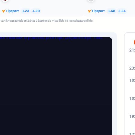
Tipsport
1.23
4.29
Tipsport
1.68
2.24
 vzniknout závislost! Zákaz účasti osob mladších 18 let na hazardní hře.
21
23
10
10
19
17