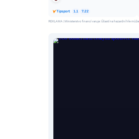
Tipsport
1.1
7.22
REKLAMA | Ministerstvo financí varuje: Účastí na hazardní hře může