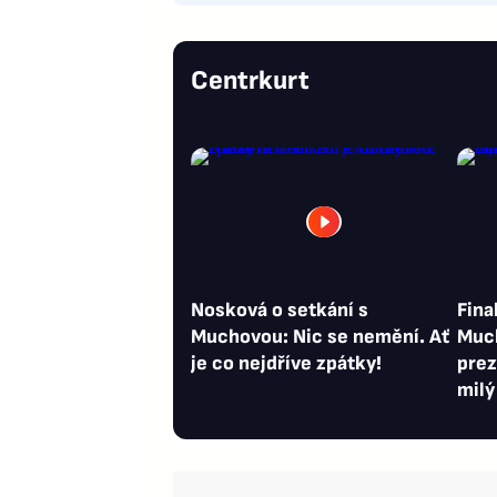
Centrkurt
Nosková o setkání s
Fina
Muchovou: Nic se nemění. Ať
Much
je co nejdříve zpátky!
prez
milý