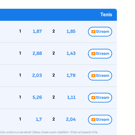
Tenis
1
1,87
2
1,85
Stream
1
2,88
2
1,43
Stream
1
2,03
2
1,79
Stream
1
5,26
2
1,11
Stream
e
1
1,7
2
2,04
Stream
ůže vzniknout závislost! Zákaz účasti osob mladších 18 let na hazardní hře.