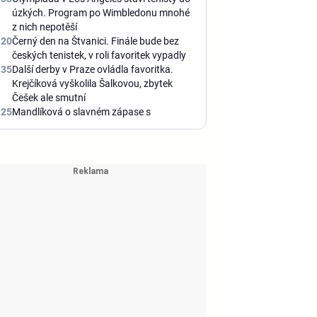
úzkých. Program po Wimbledonu mnohé
z nich nepotěší
:20
Černý den na Štvanici. Finále bude bez
českých tenistek, v roli favoritek vypadly
:35
Další derby v Praze ovládla favoritka.
Krejčíková vyškolila Šalkovou, zbytek
Češek ale smutní
:25
Mandlíková o slavném zápase s
Navrátilovou: Nebyly jsme připravené.
Příště přiveze dceru
:00
České derby na Štvanici. Bouzkové padla
naděje na obhajobu, Valentová sotva
chodila