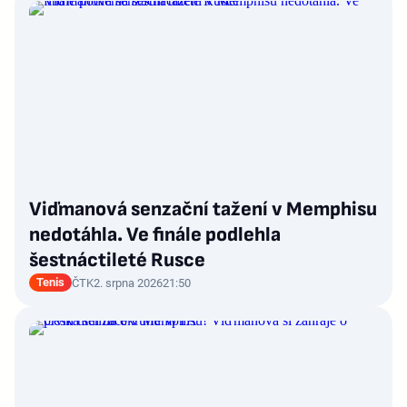
Viďmanová senzační tažení v Memphisu
nedotáhla. Ve finále podlehla
šestnáctileté Rusce
Tenis
ČTK
2. srpna 2026
21:50