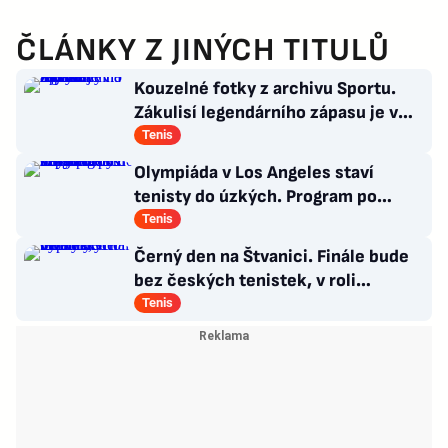
ČLÁNKY Z JINÝCH TITULŮ
Kouzelné fotky z archivu Sportu.
Zákulisí legendárního zápasu je v
Síni slávy na Štvanici
Tenis
Olympiáda v Los Angeles staví
tenisty do úzkých. Program po
Wimbledonu mnohé z nich nepotěší
Tenis
Černý den na Štvanici. Finále bude
bez českých tenistek, v roli
favoritek vypadly
Tenis