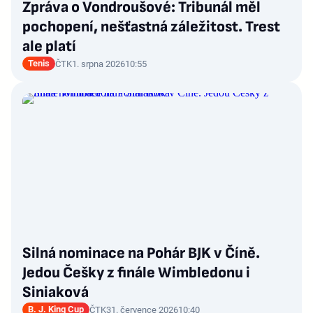
Zpráva o Vondroušové: Tribunál měl
pochopení, nešťastná záležitost. Trest
ale platí
Tenis
ČTK
1. srpna 2026
10:55
Silná nominace na Pohár BJK v Číně.
Jedou Češky z finále Wimbledonu i
Siniaková
B. J. King Cup
ČTK
31. července 2026
10:40