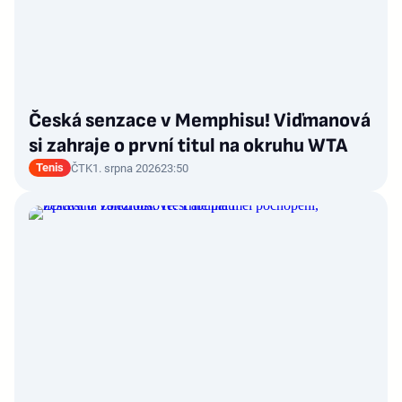
Česká senzace v Memphisu! Viďmanová
si zahraje o první titul na okruhu WTA
Tenis
ČTK
1. srpna 2026
23:50