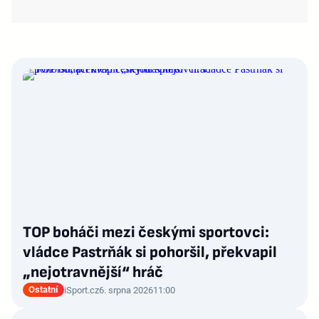
TOP boháči mezi českými sportovci:
vládce Pastrňák si pohoršil, překvapil
„nejotravnější“ hráč
Ostatní
iSport.cz
6. srpna 2026
11:00