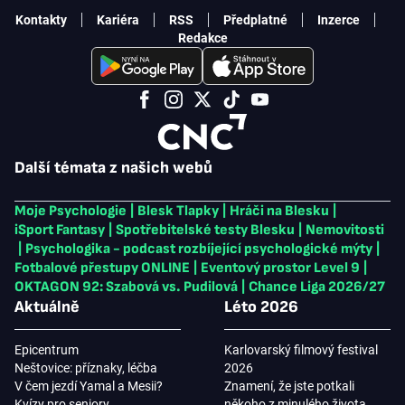
Kontakty
Kariéra
RSS
Předplatné
Inzerce
Redakce
Další témata z našich webů
Moje Psychologie
|
Blesk Tlapky
|
Hráči na Blesku
|
iSport Fantasy
|
Spotřebitelské testy Blesku
|
Nemovitosti
|
Psychologika - podcast rozbíjející psychologické mýty
|
Fotbalové přestupy ONLINE
|
Eventový prostor Level 9
|
OKTAGON 92: Szabová vs. Pudilová
|
Chance Liga 2026/27
Aktuálně
Léto 2026
Epicentrum
Karlovarský filmový festival
Neštovice: příznaky, léčba
2026
V čem jezdí Yamal a Mesii?
Znamení, že jste potkali
Kvízy pro seniory
někoho z minulého života