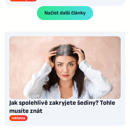
Načíst další články
Jak spolehlivě zakryjete šediny? Tohle
musíte znát
reklama