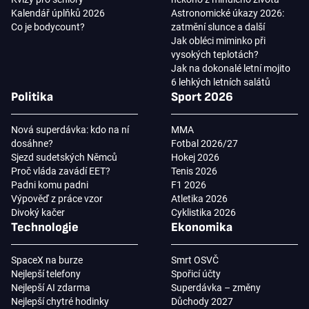
Kalendář úplňků 2026
Astronomické úkazy 2026:
Co je bodycount?
zatmění slunce a další
Jak obléci miminko při
vysokých teplotách?
Jak na dokonalé letní mojito
6 lehkých letních salátů
Politika
Sport 2026
Nová superdávka: kdo na ní
MMA
dosáhne?
Fotbal 2026/27
Sjezd sudetských Němců
Hokej 2026
Proč vláda zavádí EET?
Tenis 2026
Padni komu padni
F1 2026
Výpověď z práce vzor
Atletika 2026
Divoký kačer
Cyklistika 2026
Technologie
Ekonomika
SpaceX na burze
Smrt OSVČ
Nejlepší telefony
Spořicí účty
Nejlepší AI zdarma
Superdávka – změny
Nejlepší chytré hodinky
Důchody 2027