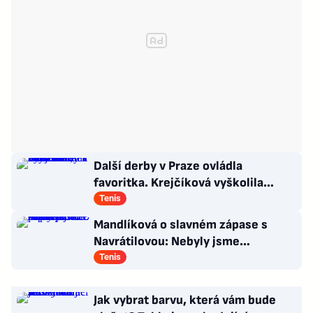
Další derby v Praze ovládla
favoritka. Krejčíková vyškolila
Šalkovou, zbytek Češek ale smutní
Tenis
Mandlíková o slavném zápase s
Navrátilovou: Nebyly jsme
připravené. Příště přiveze dceru
Tenis
Jak vybrat barvu, která vám bude