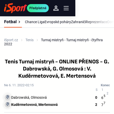
Předplatné
Fotbal
Chance Liga
Evropské poháry
Zahraničí
Reprezentace
Dom
iSport.cz
Tenis
Turnaj mistryň - Turnaj mistryň - čtyřhra
2022
Tenis Turnaj mistryň - ONLINE PŘENOS - G.
Dabrowská, G. Olmosová : V.
Kuděrmetovová, E. Mertensová
Ne 6. 11. 2022
02:15
Konec
5
Dabrowská, Olmosová
0
6
7
Kuděrmetovová, Mertensová
2
7