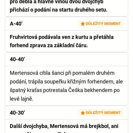
pro debla a hlavně vinou dvou dvojchyb
přichází o podání na startu druhého setu.
A-40’
DŮLEŽITÝ MOMENT
Fruhvirtová podávala ven z kurtu a přetáhla
forhend zprava za základní čáru.
40-40’
Mertensová cítila šanci při pomalém druhém
podání, trápila soupeřku křižným forhendem, ale
špatný kraťas potrestala Češka bekhendem po
levé lajně.
40-30’
DŮLEŽITÝ MOMENT
Další dvojchyba, Mertensová má brejkbol, ani