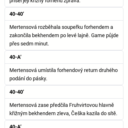
přišel její křižný forhend zprava.
40-40’
Mertensová rozběhala soupeřku forhendem a
zakončila bekhendem po levé lajně. Game půjde
přes sedm minut.
40-A’
Mertensová umístila forhendový return druhého
podání do pásky.
40-40’
Mertensová zase předčila Fruhvirtovou hlavně
křižným bekhendem zleva, Češka kazila do sítě.
40-A’