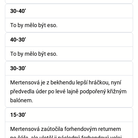
30-40’
To by mělo být eso.
40-30’
To by mělo být eso.
30-30’
Mertensová je z bekhendu lepší hráčkou, nyní
předvedla úder po levé lajně podpořený křižným
balónem.
15-30’
Mertensová zaútočila forhendovým returnem
po čáře, ale uletěl ji následný forhendový volej.