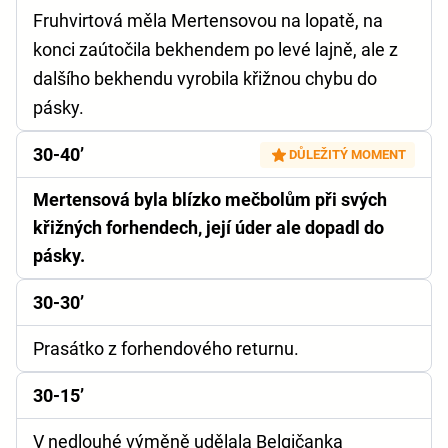
Fruhvirtová měla Mertensovou na lopatě, na
konci zaútočila bekhendem po levé lajně, ale z
dalšího bekhendu vyrobila křižnou chybu do
pásky.
30-40’
DŮLEŽITÝ MOMENT
Mertensová byla blízko mečbolům při svých
křižných forhendech, její úder ale dopadl do
pásky.
30-30’
Prasátko z forhendového returnu.
30-15’
V nedlouhé výměně udělala Belgičanka