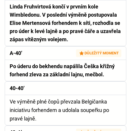
Linda Fruhvirtová končí v prvním kole
Wimbledonu. V poslední výměně postupovala
Elise Mertensová forhendem k síti, rozhodla se
pro úder k levé lajně a po pravé čáře a uzavřela
zápas vítězným volejem.
A-40’
DŮLEŽITÝ MOMENT
Po úderu do bekhendu napálila Češka křižný
forhend zleva za základní lajnu, mečbol.
40-40’
Ve výměně plné čopů převzala Belgičanka
iniciativu forhendem a udolala soupeřku po
pravé lajně.