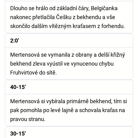
Dlouho se hrálo od základní čáry, Belgičanka
nakonec přetlačila Češku z bekhendu a vše
skončilo dalším vítězným kraťasem z forhendu.
2:0’
Mertensová se vymanila z obrany a delší křižný
bekhend zleva vyústil ve vynucenou chybu
Fruhvirtové do sítě.
40-15’
Mertensová si vybírala primárně bekhend, tím si
pak pomohla po levé lajně a schovala kraťas na
pravou stranu.
30-15’