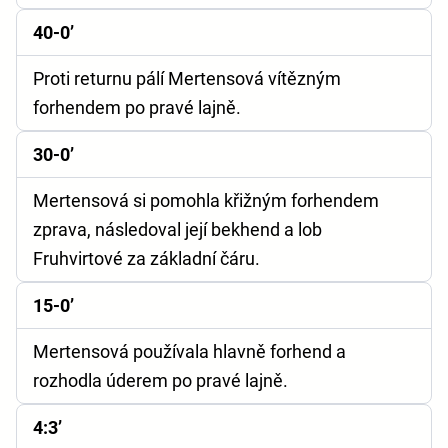
40-0’
Proti returnu pálí Mertensová vítězným
forhendem po pravé lajně.
30-0’
Mertensová si pomohla křižným forhendem
zprava, následoval její bekhend a lob
Fruhvirtové za základní čáru.
15-0’
Mertensová používala hlavně forhend a
rozhodla úderem po pravé lajně.
4:3’