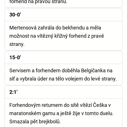
forhend na pravou stranu.
30-0’
Mertensová zahrála do bekhendu a měla
možnost na vítězný křižný forhend z pravé
strany.
15-0’
Servisem a forhendem doběhla Belgičanka na
síť a vybrala úder na tělo volejem do levé strany.
2:1’
Forhendovým returnem do sítě vítězí Češka v
maratonském gamu a ještě žije v tomto duelu.
Smazala pět brejkbolů.