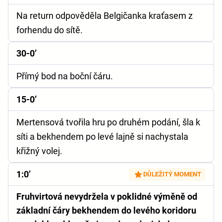
Na return odpověděla Belgičanka kraťasem z
forhendu do sítě.
30-0’
Přímý bod na boční čáru.
15-0’
Mertensová tvořila hru po druhém podání, šla k
síti a bekhendem po levé lajně si nachystala
křižný volej.
1:0’
DŮLEŽITÝ MOMENT
Fruhvirtová nevydržela v poklidné výměně od
základní čáry bekhendem do levého koridoru