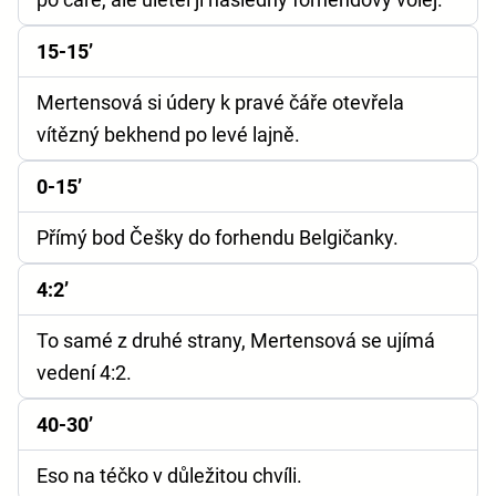
15-15’
Mertensová si údery k pravé čáře otevřela
vítězný bekhend po levé lajně.
0-15’
Přímý bod Češky do forhendu Belgičanky.
4:2’
To samé z druhé strany, Mertensová se ujímá
vedení 4:2.
40-30’
Eso na téčko v důležitou chvíli.