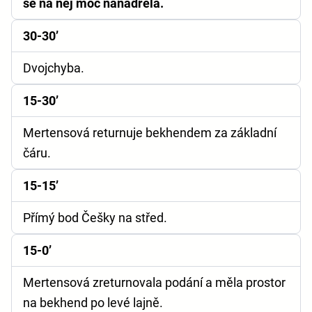
se na něj moc nanadřela.
30-30’
Dvojchyba.
15-30’
Mertensová returnuje bekhendem za základní
čáru.
15-15’
Přímý bod Češky na střed.
15-0’
Mertensová zreturnovala podání a měla prostor
na bekhend po levé lajně.