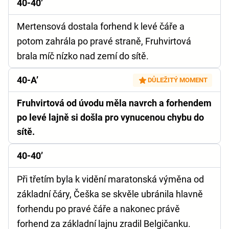
40-40’
Mertensová dostala forhend k levé čáře a
potom zahrála po pravé straně, Fruhvirtová
brala míč nízko nad zemí do sítě.
40-A’
DŮLEŽITÝ MOMENT
Fruhvirtová od úvodu měla navrch a forhendem
po levé lajně si došla pro vynucenou chybu do
sítě.
40-40’
Při třetím byla k vidění maratonská výměna od
základní čáry, Češka se skvěle ubránila hlavně
forhendu po pravé čáře a nakonec právě
forhend za základní lajnu zradil Belgičanku.