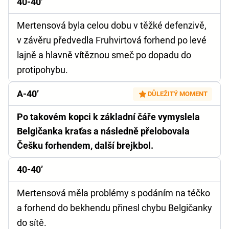
40-40’
Mertensová byla celou dobu v těžké defenzivě,
v závěru předvedla Fruhvirtová forhend po levé
lajně a hlavně vítěznou smeč po dopadu do
protipohybu.
A-40’
DŮLEŽITÝ MOMENT
Po takovém kopci k základní čáře vymyslela
Belgičanka kraťas a následně přelobovala
Češku forhendem, další brejkbol.
40-40’
Mertensová měla problémy s podáním na téčko
a forhend do bekhendu přinesl chybu Belgičanky
do sítě.