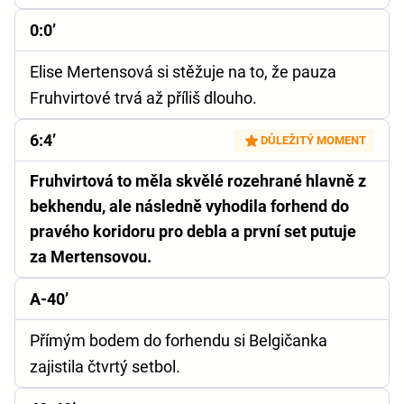
0:0’
Elise Mertensová si stěžuje na to, že pauza
Fruhvirtové trvá až příliš dlouho.
6:4’
DŮLEŽITÝ MOMENT
Fruhvirtová to měla skvělé rozehrané hlavně z
bekhendu, ale následně vyhodila forhend do
pravého koridoru pro debla a první set putuje
za Mertensovou.
A-40’
Přímým bodem do forhendu si Belgičanka
zajistila čtvrtý setbol.