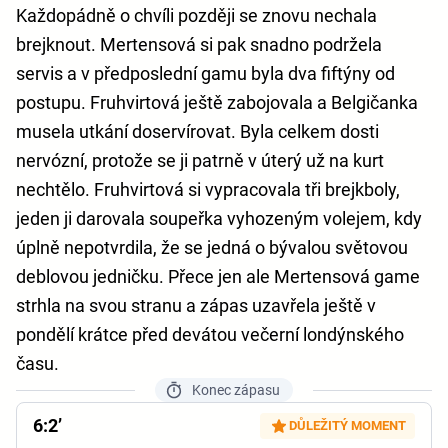
Každopádně o chvíli později se znovu nechala
brejknout. Mertensová si pak snadno podržela
servis a v předposlední gamu byla dva fiftýny od
postupu. Fruhvirtová ještě zabojovala a Belgičanka
musela utkání doservírovat. Byla celkem dosti
nervózní, protože se ji patrně v úterý už na kurt
nechtělo. Fruhvirtová si vypracovala tři brejkboly,
jeden ji darovala soupeřka vyhozeným volejem, kdy
úplně nepotvrdila, že se jedná o bývalou světovou
deblovou jedničku. Přece jen ale Mertensová game
strhla na svou stranu a zápas uzavřela ještě v
pondělí krátce před devátou večerní londýnského
času.
Konec zápasu
6:2’
DŮLEŽITÝ MOMENT