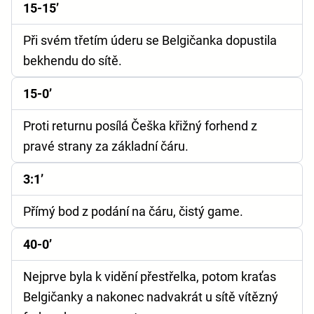
15-15’
Při svém třetím úderu se Belgičanka dopustila
bekhendu do sítě.
15-0’
Proti returnu posílá Češka křižný forhend z
pravé strany za základní čáru.
3:1’
Přímý bod z podání na čáru, čistý game.
40-0’
Nejprve byla k vidění přestřelka, potom kraťas
Belgičanky a nakonec nadvakrát u sítě vítězný