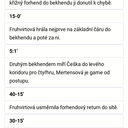
křižný forhend do bekhendu ji donutil k chybě.
15-0’
Fruhvirtová hrála nejprve na základní čáru do
bekhendu a poté za ni.
5:1’
Druhým bekhendem míří Češka do levého
koridoru pro čtyřhru, Mertensová je game od
postupu.
40-15’
Fruhvirtová usměrnila forhendový return do sítě.
30-15’