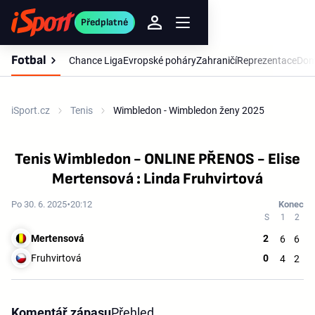
Předplatné
Fotbal
Chance Liga
Evropské poháry
Zahraničí
Reprezentace
Dom
iSport.cz
Tenis
Wimbledon - Wimbledon ženy 2025
Tenis Wimbledon - ONLINE PŘENOS - Elise
Mertensová : Linda Fruhvirtová
Po 30. 6. 2025
20:12
Konec
Mertensová
2
6
6
Fruhvirtová
0
4
2
Komentář zápasu
Přehled