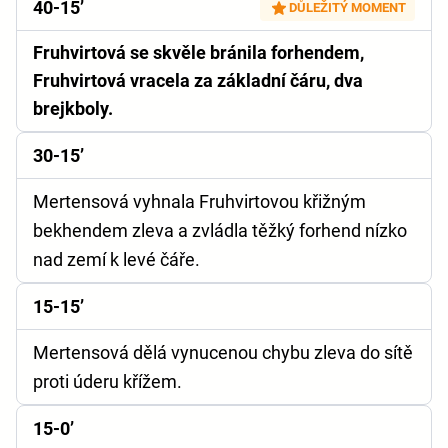
40-15’
DŮLEŽITÝ MOMENT
Fruhvirtová se skvěle bránila forhendem,
Fruhvirtová vracela za základní čáru, dva
brejkboly.
30-15’
Mertensová vyhnala Fruhvirtovou křižným
bekhendem zleva a zvládla těžký forhend nízko
nad zemí k levé čáře.
15-15’
Mertensová dělá vynucenou chybu zleva do sítě
proti úderu křížem.
15-0’