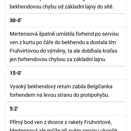
bekhendovou chybu od základní lajny do sítě.
30-0’
Mertensová špatně umístila forhend po servisu
ven z kurtu po čáře do bekhendu a dostala tím
Fruhvirtovou do výměny, ta ale dobíhala kraťas
jen forhendovou chybou za základní lajnu.
15-0’
Vysoký bekhendový return zabila Belgičanka
forhendem na levou stranu do protipohybu.
5:2’
Přímý bod ven z dvorce z rakety Fruhvirtové,
Mertensová ale může při svém servisu ukončit