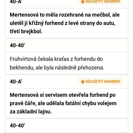
40-A’
DŮLEŽITÝ MOMENT
Mertensová to měla rozehrané na mečbol, ale
uletěl ji křižný forhend z levé strany do autu,
třetí brejkbol.
40-40’
Fruhvirtová čekala kraťas z forhendu do
bekhendu, ale byla následně přehozena.
40-A’
DŮLEŽITÝ MOMENT
Mertensová si servisem otevřela forhend po
pravé čáře, ale udělala fatální chybu volejem
za základní lajnu.
40-40’