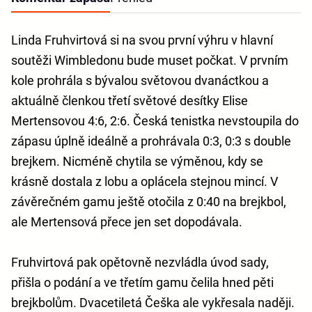
Linda Fruhvirtová si na svou první výhru v hlavní
soutěži Wimbledonu bude muset počkat. V prvním
kole prohrála s bývalou světovou dvanáctkou a
aktuálně členkou třetí světové desítky Elise
Mertensovou 4:6, 2:6. Česká tenistka nevstoupila do
zápasu úplně ideálně a prohrávala 0:3, 0:3 s double
brejkem. Nicméně chytila se výměnou, kdy se
krásně dostala z lobu a oplácela stejnou mincí. V
závěrečném gamu ještě otočila z 0:40 na brejkbol,
ale Mertensová přece jen set dopodávala.
Fruhvirtová pak opětovně nezvládla úvod sady,
přišla o podání a ve třetím gamu čelila hned pěti
brejkbolům. Dvacetiletá Češka ale vykřesala naději.