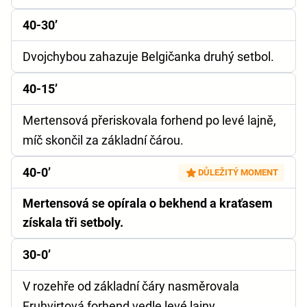
40-30’
Dvojchybou zahazuje Belgičanka druhý setbol.
40-15’
Mertensová přeriskovala forhend po levé lajně,
míč skončil za základní čárou.
40-0’
DŮLEŽITÝ MOMENT
Mertensová se opírala o bekhend a kraťasem
získala tři setboly.
30-0’
V rozehře od základní čáry nasměrovala
Fruhvirtová forhend vedle levé lajny.