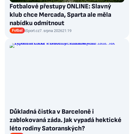
Fotbalové přestupy ONLINE: Slavný
klub chce Mercada, Sparta ale měla
nabídku odmítnout
Fotbal
iSport.cz
7. srpna 2026
21:19
Důkladná čistka v Barceloně i
zablokovaná záda. Jak vypadá hektické
léto rodiny Satoranských?