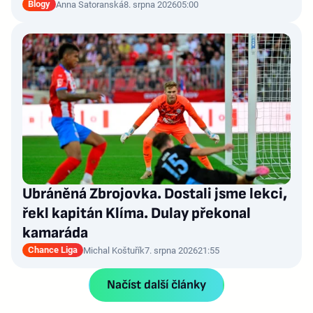
Blogy
Anna Satoranská
8. srpna 2026
05:00
Ubráněná Zbrojovka. Dostali jsme lekci,
řekl kapitán Klíma. Dulay překonal
kamaráda
Chance Liga
Michal Koštuřík
7. srpna 2026
21:55
Načíst další články