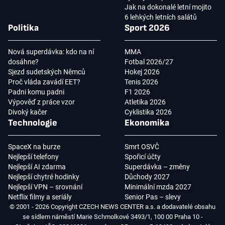
Jak na dokonalé letní mojito
6 lehkých letních salátů
Politika
Sport 2026
Nová superdávka: kdo na ní
MMA
dosáhne?
Fotbal 2026/27
Sjezd sudetských Němců
Hokej 2026
Proč vláda zavádí EET?
Tenis 2026
Padni komu padni
F1 2026
Výpověď z práce vzor
Atletika 2026
Divoký kačer
Cyklistika 2026
Technologie
Ekonomika
SpaceX na burze
Smrt OSVČ
Nejlepší telefony
Spořicí účty
Nejlepší AI zdarma
Superdávka – změny
Nejlepší chytré hodinky
Důchody 2027
Nejlepší VPN – srovnání
Minimální mzda 2027
Netflix filmy a seriály
Senior Pas – slevy
© 2001 - 2026 Copyright CZECH NEWS CENTER a.s. a dodavatelé obsahu
se sídlem náměstí Marie Schmolkové 3493/1, 100 00 Praha 10 -