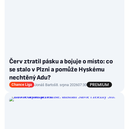
Červ ztratil pásku a bojuje o místo: co
se stalo v Plzni a pomůže Hyskému
nechtěný Adu?
Chance Liga
Jonáš Bartoš
8. srpna 2026
07:30