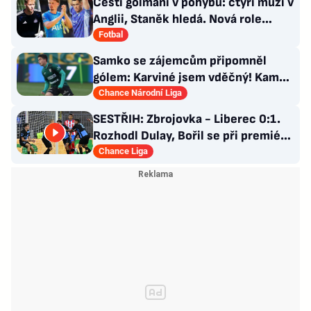
Čeští gólmani v pohybu: čtyři muži v
Anglii, Staněk hledá. Nová role
Kinského
Fotbal
Samko se zájemcům připomněl
gólem: Karviné jsem vděčný! Kam
může odejít Štorman?
Chance Národní Liga
SESTŘIH: Zbrojovka - Liberec 0:1.
Rozhodl Dulay, Bořil se při premiéře
za Slovan zranil
Chance Liga