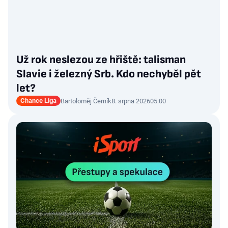
Už rok neslezou ze hřiště: talisman
Slavie i železný Srb. Kdo nechyběl pět
let?
Chance Liga
Bartoloměj Černík
8. srpna 2026
05:00