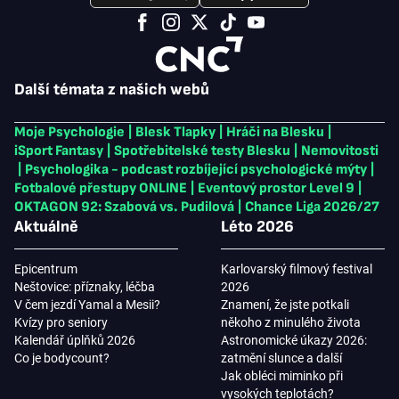
Další témata z našich webů
Moje Psychologie
|
Blesk Tlapky
|
Hráči na Blesku
|
iSport Fantasy
|
Spotřebitelské testy Blesku
|
Nemovitosti
|
Psychologika - podcast rozbíjející psychologické mýty
|
Fotbalové přestupy ONLINE
|
Eventový prostor Level 9
|
OKTAGON 92: Szabová vs. Pudilová
|
Chance Liga 2026/27
Aktuálně
Léto 2026
Epicentrum
Karlovarský filmový festival
Neštovice: příznaky, léčba
2026
V čem jezdí Yamal a Mesii?
Znamení, že jste potkali
Kvízy pro seniory
někoho z minulého života
Kalendář úplňků 2026
Astronomické úkazy 2026:
Co je bodycount?
zatmění slunce a další
Jak obléci miminko při
vysokých teplotách?