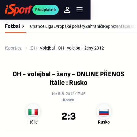
Předplatné
Fotbal
Chance Liga
Evropské poháry
Zahraničí
Reprezentace
Dom
iSport.cz
OH - Volejbal - OH - volejbal - ženy 2012
OH - volejbal - ženy - ONLINE PŘENOS
Itálie : Rusko
Ne 5. 8. 2012
17:45
Konec
2:3
Itálie
Rusko