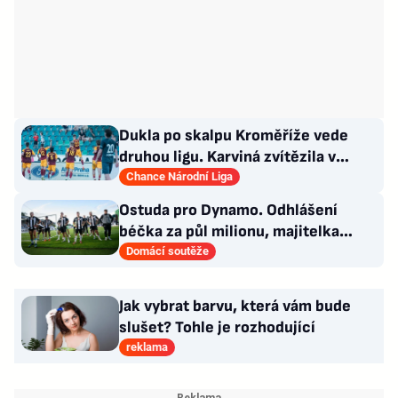
Dukla po skalpu Kroměříže vede
druhou ligu. Karviná zvítězila v
Prostějově, remíza Ústí
Chance Národní Liga
Ostuda pro Dynamo. Odhlášení
béčka za půl milionu, majitelka
odmítla nabídku kraje
Domácí soutěže
Jak vybrat barvu, která vám bude
slušet? Tohle je rozhodující
reklama