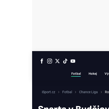
Fotbal
Hokej
Vý
iSport.cz
Fotbal
Chance Liga
Ro