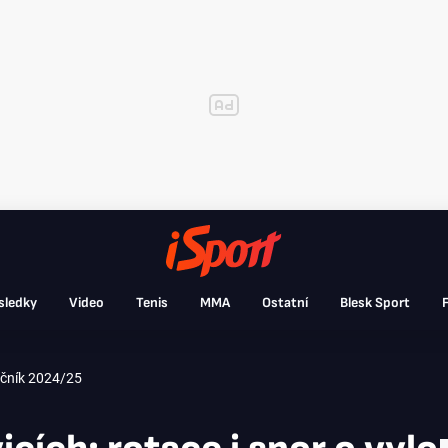
sledky
Video
Tenis
MMA
Ostatní
Blesk Sport
F
čník 2024/25