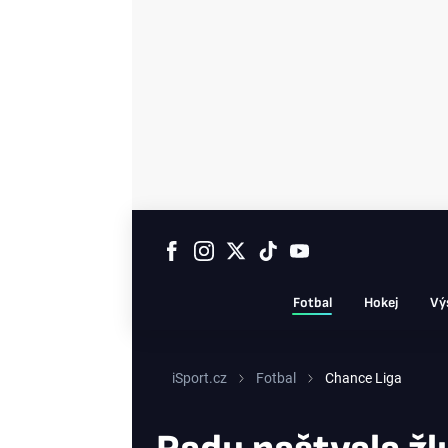
Fotbal
Hokej
Vý
iSport.cz
Fotbal
Chance Liga