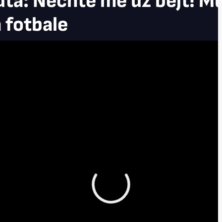
utá: Nechte mě už bejt! M
a fotbale