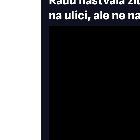
Radu naštvala žl
na ulici, ale ne n