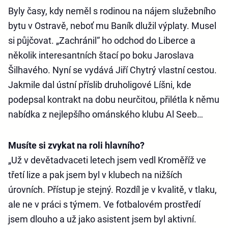
Byly časy, kdy neměl s rodinou na nájem služebního
bytu v Ostravě, neboť mu Baník dlužil výplaty. Musel
si půjčovat. „Zachránil“ ho odchod do Liberce a
několik interesantních štací po boku Jaroslava
Šilhavého. Nyní se vydává Jiří Chytrý vlastní cestou.
Jakmile dal ústní příslib druholigové Líšni, kde
podepsal kontrakt na dobu neurčitou, přilétla k němu
nabídka z nejlepšího ománského klubu Al Seeb…
Musíte si zvykat na roli hlavního?
„Už v devětadvaceti letech jsem vedl Kroměříž ve
třetí lize a pak jsem byl v klubech na nižších
úrovních. Přístup je stejný. Rozdíl je v kvalitě, v tlaku,
ale ne v práci s týmem. Ve fotbalovém prostředí
jsem dlouho a už jako asistent jsem byl aktivní.