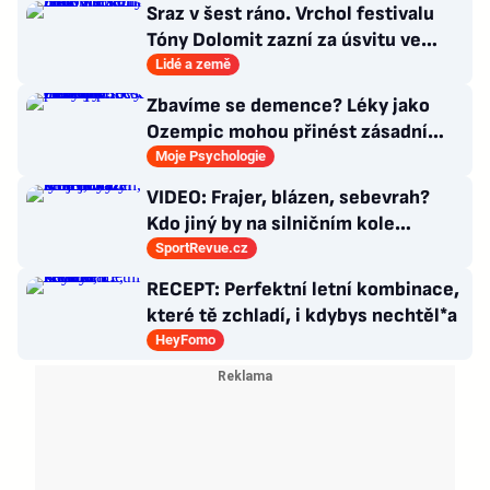
Sraz v šest ráno. Vrchol festivalu
Tóny Dolomit zazní za úsvitu ve
3000 metrech
Lidé a země
Zbavíme se demence? Léky jako
Ozempic mohou přinést zásadní
průlom v léčbě Alzheimerovy
Moje Psychologie
choroby
VIDEO: Frajer, blázen, sebevrah?
Kdo jiný by na silničním kole
dokázal tyhle triky?
SportRevue.cz
RECEPT: Perfektní letní kombinace,
které tě zchladí, i kdybys nechtěl*a
HeyFomo