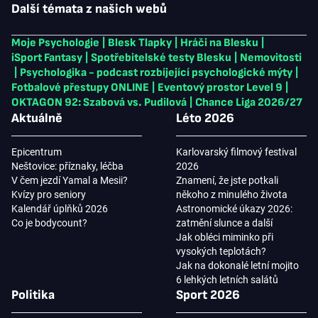
Další témata z našich webů
Moje Psychologie
|
Blesk Tlapky
|
Hráči na Blesku
|
iSport Fantasy
|
Spotřebitelské testy Blesku
|
Nemovitosti
|
Psychologika - podcast rozbíjející psychologické mýty
|
Fotbalové přestupy ONLINE
|
Eventový prostor Level 9
|
OKTAGON 92: Szabová vs. Pudilová
|
Chance Liga 2026/27
Aktuálně
Léto 2026
Epicentrum
Karlovarský filmový festival
Neštovice: příznaky, léčba
2026
V čem jezdí Yamal a Mesii?
Znamení, že jste potkali
Kvízy pro seniory
někoho z minulého života
Kalendář úplňků 2026
Astronomické úkazy 2026:
Co je bodycount?
zatmění slunce a další
Jak obléci miminko při
vysokých teplotách?
Jak na dokonalé letní mojito
6 lehkých letních salátů
Politika
Sport 2026