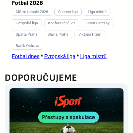
Fotbal 2026
MS ve fotbale 2026
Chance liga
Liga mistrů
Evropská liga
Konferenční liga
iSport Fantasy
Sparta Praha
Slavia Praha
Viktoria Plzeň
Baník Ostrava
Fotbal dnes
*
Evropská liga
*
Liga mistrů
DOPORUČUJEME