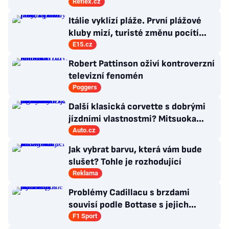
moc nevědí, co s ním
Reflex.cz
Itálie vyklízí pláže. První plážové
kluby mizí, turisté změnu pocítí
brzy
E15.cz
Robert Pattinson oživí kontroverzní
televizní fenomén
Poggers
Další klasická corvette s dobrými
jízdními vlastnostmi? Mitsuoka
znovu využije legendární MX-5
Auto.cz
Jak vybrat barvu, která vám bude
slušet? Tohle je rozhodující
Reklama
Problémy Cadillacu s brzdami
souvisí podle Bottase s jejich
chlazením
F1 Sport