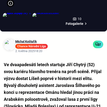
10
Fotogalerie
Michal Koštuřík
2
Chance Národní Liga
2. května 2025
18:20
Ve dvaapadesáti letech startuje Jiří Chytrý (52)
svou kariéru hlavního trenéra na profi scéně. Přijal
výzvu dostat Líšeň poprvé v historii mezi elitu.
Bývalý dlouholetý asistent Jaroslava Šilhavého po
konci u reprezentace Ománu hledal jinou práci na
Arabském poloostrově, zvažoval lasa z první ligy
(Slovácko, Mladá Boleslav) i od reprezentace U-21.