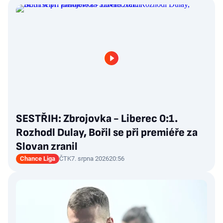
SESTŘIH: Zbrojovka - Liberec 0:1.
Rozhodl Dulay, Bořil se při premiéře za
Slovan zranil
Chance Liga
ČTK
7. srpna 2026
20:56