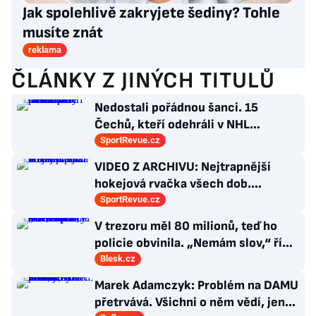
Jak spolehlivě zakryjete šediny? Tohle
musíte znát
reklama
ČLÁNKY Z JINÝCH TITULŮ
Nedostali pořádnou šanci. 15
Čechů, kteří odehráli v NHL
maximálně dva zápasy
SportRevue.cz
VIDEO Z ARCHIVU: Nejtrapnější
hokejová rvačka všech dob.
Nepadla v ní ani rána
SportRevue.cz
V trezoru měl 80 milionů, teď ho
policie obvinila. „Nemám slov,“ říká
exšéf Správy železnic
Blesk.cz
Marek Adamczyk: Problém na DAMU
přetrvává. Všichni o něm vědí, jen