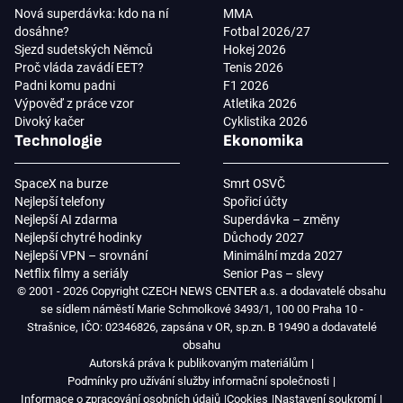
Nová superdávka: kdo na ní
MMA
dosáhne?
Fotbal 2026/27
Sjezd sudetských Němců
Hokej 2026
Proč vláda zavádí EET?
Tenis 2026
Padni komu padni
F1 2026
Výpověď z práce vzor
Atletika 2026
Divoký kačer
Cyklistika 2026
Technologie
Ekonomika
SpaceX na burze
Smrt OSVČ
Nejlepší telefony
Spořicí účty
Nejlepší AI zdarma
Superdávka – změny
Nejlepší chytré hodinky
Důchody 2027
Nejlepší VPN – srovnání
Minimální mzda 2027
Netflix filmy a seriály
Senior Pas – slevy
© 2001 - 2026 Copyright CZECH NEWS CENTER a.s. a dodavatelé obsahu
se sídlem náměstí Marie Schmolkové 3493/1, 100 00 Praha 10 -
Strašnice, IČO: 02346826, zapsána v OR, sp.zn. B 19490 a dodavatelé
obsahu
Autorská práva k publikovaným materiálům
Podmínky pro užívání služby informační společnosti
Informace o zpracování osobních údajů
Cookies
Nastavení soukromí