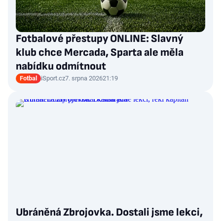
Fotbalové přestupy ONLINE: Slavný
klub chce Mercada, Sparta ale měla
nabídku odmítnout
Fotbal
iSport.cz
7. srpna 2026
21:19
Ubráněná Zbrojovka. Dostali jsme lekci,