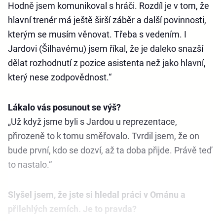
Hodně jsem komunikoval s hráči. Rozdíl je v tom, že
hlavní trenér má ještě širší záběr a další povinnosti,
kterým se musím věnovat. Třeba s vedením. I
Jardovi (Šilhavému) jsem říkal, že je daleko snazší
dělat rozhodnutí z pozice asistenta než jako hlavní,
který nese zodpovědnost.“
Lákalo vás posunout se výš?
„Už když jsme byli s Jardou u reprezentace,
přirozeně to k tomu směřovalo. Tvrdil jsem, že on
bude první, kdo se dozví, až ta doba přijde. Právě teď
to nastalo.“
Slyšel jsem, že jste si hledal práci v Ománu a
přilehlých zemích. Je to pravda?