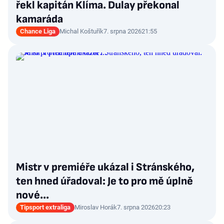
řekl kapitán Klíma. Dulay překonal
kamaráda
Chance Liga
Michal Koštuřík
7. srpna 2026
21:55
Mistr v premiéře ukázal i Stránského,
ten hned úřadoval: Je to pro mě úplně
nové…
Tipsport extraliga
Miroslav Horák
7. srpna 2026
20:23