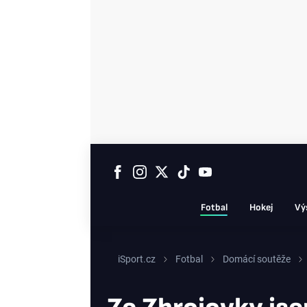
Fotbal
Hokej
Vý
iSport.cz
Fotbal
Domácí soutěže