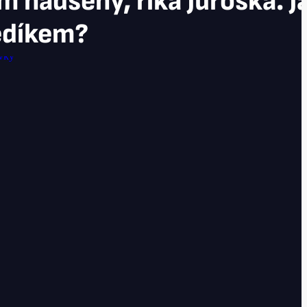
m nadšený, říká Juroška. J
ědíkem?