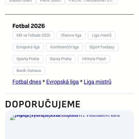
Stadion Eden
PAOK Soluň
P.A.O.K. Thessaloniki V.C.
Fotbal 2026
MS ve fotbale 2026
Chance liga
Liga mistrů
Evropská liga
Konferenční liga
iSport Fantasy
Sparta Praha
Slavia Praha
Viktoria Plzeň
Baník Ostrava
Fotbal dnes
*
Evropská liga
*
Liga mistrů
DOPORUČUJEME