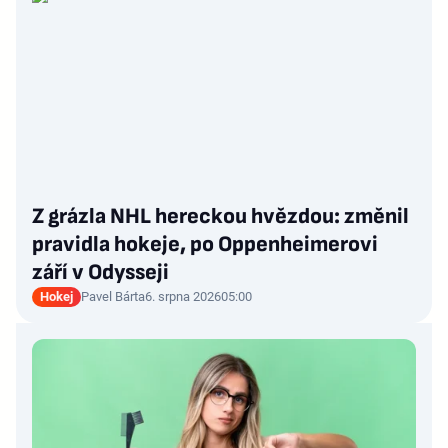
Z grázla NHL hereckou hvězdou: změnil
pravidla hokeje, po Oppenheimerovi
září v Odysseji
Hokej
Pavel Bárta
6. srpna 2026
05:00