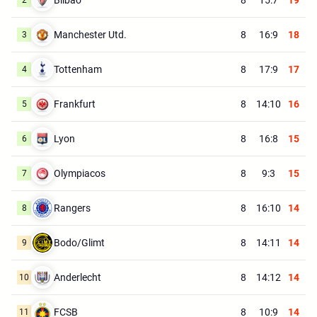
Manchester Utd.
8
16:9
18
3
Tottenham
8
17:9
17
4
Frankfurt
8
14:10
16
5
Lyon
8
16:8
15
6
Olympiacos
8
9:3
15
7
Rangers
8
16:10
14
8
Bodo/Glimt
8
14:11
14
9
Anderlecht
8
14:12
14
10
FCSB
8
10:9
14
11