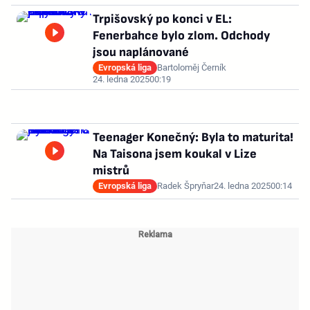
Trpišovský po konci v EL:
Fenerbahce bylo zlom. Odchody
jsou naplánované
Evropská liga
Bartoloměj Černík
24. ledna 2025
00:19
Teenager Konečný: Byla to maturita!
Na Taisona jsem koukal v Lize
mistrů
Evropská liga
Radek Špryňar
24. ledna 2025
00:14