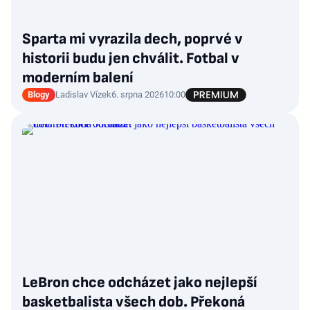
Sparta mi vyrazila dech, poprvé v
historii budu jen chválit. Fotbal v
moderním balení
Blogy
Ladislav Vízek
6. srpna 2026
10:00
LeBron chce odcházet jako nejlepší
basketbalista všech dob. Překoná