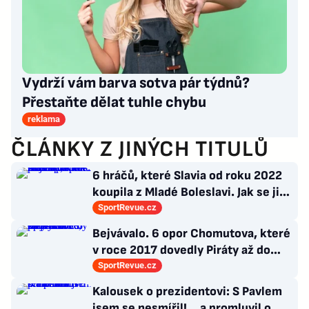
Vydrží vám barva sotva pár týdnů?
Přestaňte dělat tuhle chybu
reklama
ČLÁNKY Z JINÝCH TITULŮ
6 hráčů, které Slavia od roku 2022
koupila z Mladé Boleslavi. Jak se jim
po přestupu do Edenu vedlo?
SportRevue.cz
Bejvávalo. 6 opor Chomutova, které
v roce 2017 dovedly Piráty až do
semifinále play-off
SportRevue.cz
Kalousek o prezidentovi: S Pavlem
jsem se nesmířil! ...a promluvil o