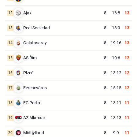
Ajax
8
16:8
13
12
Real Sociedad
8
13:9
13
13
Galatasaray
8
19:16
13
14
AS Řím
8
10:6
12
15
Plzeň
8
13:12
12
16
Ferencváros
8
15:15
12
17
FC Porto
8
13:11
11
18
AZ Alkmaar
8
13:13
11
19
Midtjylland
8
9:9
11
20