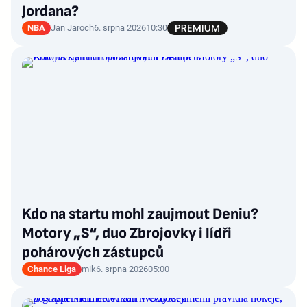
Jordana?
NBA
Jan Jaroch
6. srpna 2026
10:30
Kdo na startu mohl zaujmout Deniu?
Motory „S“, duo Zbrojovky i lídři
pohárových zástupců
Chance Liga
mik
6. srpna 2026
05:00