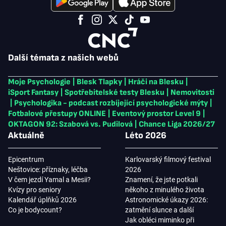
Další témata z našich webů
Moje Psychologie
|
Blesk Tlapky
|
Hráči na Blesku
|
iSport Fantasy
|
Spotřebitelské testy Blesku
|
Nemovitosti
|
Psychologika - podcast rozbíjející psychologické mýty
|
Fotbalové přestupy ONLINE
|
Eventový prostor Level 9
|
OKTAGON 92: Szabová vs. Pudilová
|
Chance Liga 2026/27
Aktuálně
Léto 2026
Epicentrum
Karlovarský filmový festival
Neštovice: příznaky, léčba
2026
V čem jezdí Yamal a Mesii?
Znamení, že jste potkali
Kvízy pro seniory
někoho z minulého života
Kalendář úplňků 2026
Astronomické úkazy 2026:
Co je bodycount?
zatmění slunce a další
Jak obléci miminko při