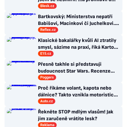
návratu
Blesk.cz
Bartkovský: Ministerstva nepatří
Babišovi, Macinkovi či Juchelkovi.
Přestaňte útočit, jste jen správci
Reflex.cz
Klasické bakalářky kvůli AI ztratily
smysl, sázíme na praxi, říká Kartous
z vysoké školy VŠEM
E15.cz
Přesně takhle si představuji
budoucnost Star Wars. Recenze
Star Wars: The Ninth Jedi
Poggers
Proč říkáme volant, kapota nebo
dálnice? Takto vznikla motoristická
slova, která zná každý
Auto.cz
Řekněte STOP mdlým vlasům! Jak
jim zaručeně vrátíte lesk?
Reklama