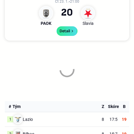
Čt 23. 1.
21:00
2
0
PAOK
Slavia
Detail
#
Tým
Z
Skóre
B
Lazio
8
17:5
19
1
Bilbao
8
15:7
19
2