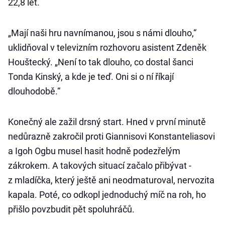
22,8 let.
„Mají naši hru navnímanou, jsou s námi dlouho,“
uklidňoval v televizním rozhovoru asistent Zdeněk
Houštecký. „Není to tak dlouho, co dostal šanci
Tonda Kinský, a kde je teď. Oni si o ní říkají
dlouhodobě.“
Konečný ale zažil drsný start. Hned v první minutě
nedůrazně zakročil proti Giannisovi Konstanteliasovi
a Igoh Ogbu musel hasit hodně podezřelým
zákrokem. A takových situací začalo přibývat -
z mladíčka, který ještě ani neodmaturoval, nervozita
kapala. Poté, co odkopl jednoduchý míč na roh, ho
přišlo povzbudit pět spoluhráčů.