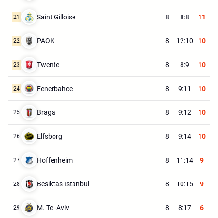
Saint Gilloise
8
8:8
11
21
PAOK
8
12:10
10
22
Twente
8
8:9
10
23
Fenerbahce
8
9:11
10
24
Braga
8
9:12
10
25
Elfsborg
8
9:14
10
26
Hoffenheim
8
11:14
9
27
Besiktas Istanbul
8
10:15
9
28
M. Tel-Aviv
8
8:17
6
29