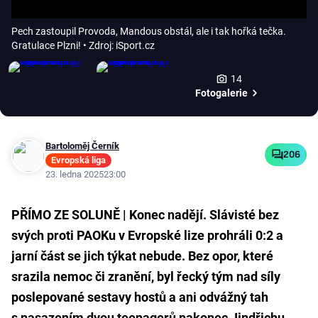
Pech zastoupil Provoda, Mandous obstál, ale i tak hořká tečka.
Gratulace Plzni!
• Zdroj: iSport.cz
14
Fotogalerie
Bartoloměj Černík
206
Evropská liga
23. ledna 2025
23:00
PŘÍMO ZE SOLUNĚ | Konec nadějí. Slávisté bez
svých proti PAOKu v Evropské lize prohráli 0:2 a
jarní část se jich týkat nebude. Bez opor, které
srazila nemoc či zranění, byl řecký tým nad síly
poslepované sestavy hostů a ani odvážný tah
s nasazením dvou teenagerů nakonec Jindřichu