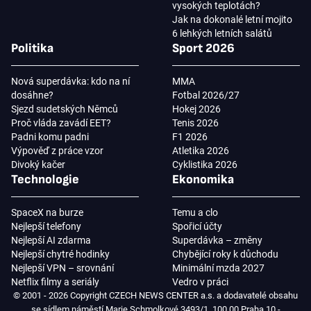
vysokých teplotách?
Jak na dokonalé letní mojito
6 lehkých letních salátů
Politika
Sport 2026
Nová superdávka: kdo na ní
MMA
dosáhne?
Fotbal 2026/27
Sjezd sudetských Němců
Hokej 2026
Proč vláda zavádí EET?
Tenis 2026
Padni komu padni
F1 2026
Výpověď z práce vzor
Atletika 2026
Divoký kačer
Cyklistika 2026
Technologie
Ekonomika
SpaceX na burze
Temu a clo
Nejlepší telefony
Spořicí účty
Nejlepší AI zdarma
Superdávka – změny
Nejlepší chytré hodinky
Chybějící roky k důchodu
Nejlepší VPN – srovnání
Minimální mzda 2027
Netflix filmy a seriály
Vedro v práci
© 2001 - 2026 Copyright CZECH NEWS CENTER a.s. a dodavatelé obsahu
se sídlem náměstí Marie Schmolkové 3493/1, 100 00 Praha 10 -