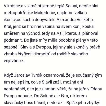
V krásné a v zimě příjemně teplé Soluni, neoficiální
metropoli řecké Makedonie, najdeme velkou
ikonickou sochu dobyvatele Alexandra Velikého.
Král, jenž se hrdinně vzpíná na svém koni, kouká
směrem na východ, tedy na Asii, kterou si plánoval
podmanit. Do jisté míry měla podobné plány v této
sezoně i Slavia s Evropou, její sny ale skončily právě
zhruba čtyřicet kilometrů od rodiště slavného
vojevůdce.
Když Jaroslav Tvrdík oznamoval, že je současný tým
tím nejlepším, co ve Slavii zažil, možná ani
nepřeháněl, o to je zklamání větší, že na jaře v Edenu
Evropa nebude. Do Soluně ale tým, o kterém
slávistický boss básnil, nedorazil. Spíše jeho zbytky.