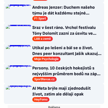
Andreas Jenzer: Duchem našeho
týmu je dát každému stejné
podmínky, i kdyby nás to mělo
F1 Sport
připravit o titul
Sraz v šest ráno. Vrchol festivalu
Tóny Dolomit zazní za úsvitu ve
3000 metrech
Lidé a země
Utíkal po lešení a bál se o život.
Dnes peer konzultant Jašík ukazuje,
že cesta z psychózy existuje
Moje Psychologie
Persony. 10 českých hokejistů s
nejvyšším průměrem bodů na zápas
v historii německé DEL
SportRevue.cz
AI Meta brýle mají zjednodušit
život, zatím ale dělají opak
HeyFomo