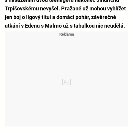
Trpišovskému nevyšel. Pražané už mohou vyhlížet
jen boj o ligový titul a domácí pohár, závěrečné
utkání v Edenu s Malmö už s tabulkou nic neudělá.