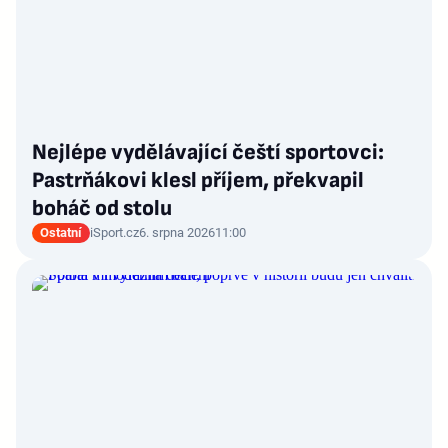
Nejlépe vydělávající čeští sportovci:
Pastrňákovi klesl příjem, překvapil
boháč od stolu
Ostatní
iSport.cz
6. srpna 2026
11:00