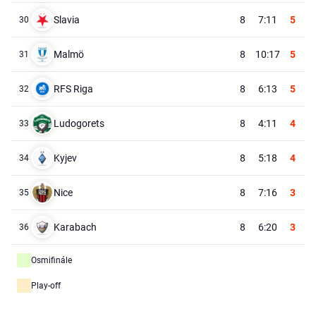
Slavia
8
7:11
5
30
Malmö
8
10:17
5
31
RFS Riga
8
6:13
5
32
Ludogorets
8
4:11
4
33
Kyjev
8
5:18
4
34
Nice
8
7:16
3
35
Karabach
8
6:20
3
36
Osmifinále
Play-off