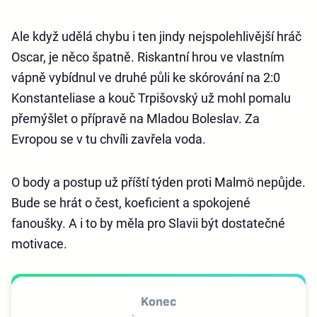
Ale když udělá chybu i ten jindy nejspolehlivější hráč
Oscar, je něco špatně. Riskantní hrou ve vlastním
vápně vybídnul ve druhé půli ke skórování na 2:0
Konstanteliase a kouč Trpišovský už mohl pomalu
přemýšlet o přípravě na Mladou Boleslav. Za
Evropou se v tu chvíli zavřela voda.
O body a postup už příští týden proti Malmö nepůjde.
Bude se hrát o čest, koeficient a spokojené
fanoušky. A i to by měla pro Slavii být dostatečné
motivace.
Konec