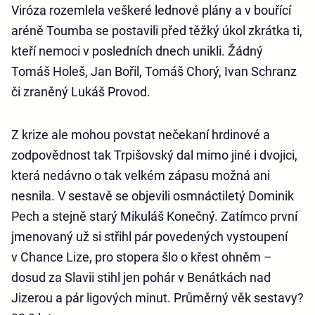
Viróza rozemlela veškeré lednové plány a v bouřící
aréně Toumba se postavili před těžký úkol zkrátka ti,
kteří nemoci v posledních dnech unikli. Žádný
Tomáš Holeš, Jan Bořil, Tomáš Chorý, Ivan Schranz
či zraněný Lukáš Provod.
Z krize ale mohou povstat nečekaní hrdinové a
zodpovědnost tak Trpišovský dal mimo jiné i dvojici,
která nedávno o tak velkém zápasu možná ani
nesnila. V sestavě se objevili osmnáctiletý Dominik
Pech a stejně starý Mikuláš Konečný. Zatímco první
jmenovaný už si střihl pár povedených vystoupení
v Chance Lize, pro stopera šlo o křest ohněm –
dosud za Slavii stihl jen pohár v Benátkách nad
Jizerou a pár ligových minut. Průměrný věk sestavy?