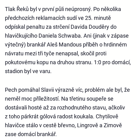
Tlak Řeků byl v první půli neúprosný. Po několika
předchozích reklamacích sudí ve 25. minutě
odpískal penaltu za strčení Davida Douděry do
hlavičkujícího Daniela Schwaba. Ani (jinak v zápase
výtečný) brankář Aleš Mandous příběh o hrdinném
návratu mezi tři tyče nenapsal, skočil proti
pokutovému kopu na druhou stranu. 1:0 pro domácí,
stadion byl ve varu.
Pech pomáhal Slavii výrazně víc, problém ale byl, že
neměl moc příležitostí. Na třetinu soupeře se
dostávali hosté až za rozhodnutého stavu, ačkoliv
z toho párkrát gólová radost koukala. Chytilově
hlavičce stálo v cestě břevno, Lingrově a Zimově
zase domácí brankář.