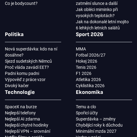
Co je bodycount?
zatmění slunce a další
Jak obléci miminko při
vysokých teplotách?
Jak na dokonalé letní mojito
6 lehkých letních salátů
Politika
Sport 2026
Nová superdávka: kdo na ní
MMA
dosáhne?
Fotbal 2026/27
Sjezd sudetských Němců
Hokej 2026
Proč vláda zavádí EET?
Tenis 2026
Padni komu padni
F1 2026
Výpověď z práce vzor
Atletika 2026
Divoký kačer
Cyklistika 2026
Technologie
Ekonomika
SpaceX na burze
Temu a clo
Nejlepší telefony
Spořicí účty
Nejlepší AI zdarma
Superdávka – změny
Nejlepší chytré hodinky
Chybějící roky k důchodu
Nejlepší VPN – srovnání
Minimální mzda 2027