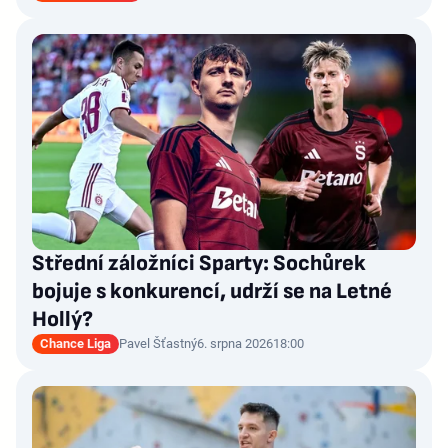
Střední záložníci Sparty: Sochůrek
bojuje s konkurencí, udrží se na Letné
Hollý?
Chance Liga
Pavel Šťastný
6. srpna 2026
18:00