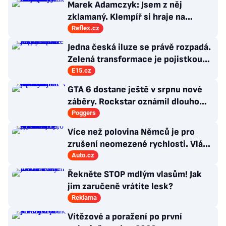
Marek Adamczyk: Jsem z něj
zklamaný. Klempíř si hraje na
ministra. Nestačí se tak tvářit, musí
Reflex.cz
zamakat
Jedna česká iluze se právě rozpadá.
Zelená transformace je pojistkou
proti chaosu
E15.cz
GTA 6 dostane ještě v srpnu nové
záběry. Rockstar oznámil dlouho
očekávanou prezentaci
Poggers
Více než polovina Němců je pro
zrušení neomezené rychlosti. Vláda
řekla, co si o tom myslí
Auto.cz
Řekněte STOP mdlým vlasům! Jak
jim zaručeně vrátíte lesk?
Reklama
Vítězové a poražení po první