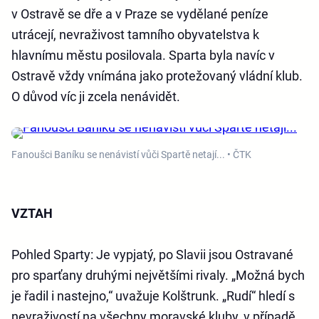
v Ostravě se dře a v Praze se vydělané peníze
utrácejí, nevraživost tamního obyvatelstva k
hlavnímu městu posilovala. Sparta byla navíc v
Ostravě vždy vnímána jako protežovaný vládní klub.
O důvod víc ji zcela nenávidět.
Fanoušci Baníku se nenávistí vůči Spartě netají... • ČTK
VZTAH
Pohled Sparty
: Je vypjatý, po Slavii jsou Ostravané
pro sparťany druhými největšími rivaly. „Možná bych
je řadil i nastejno,“ uvažuje Kolštrunk. „Rudí“ hledí s
nevraživostí na všechny moravské kluby, v případě