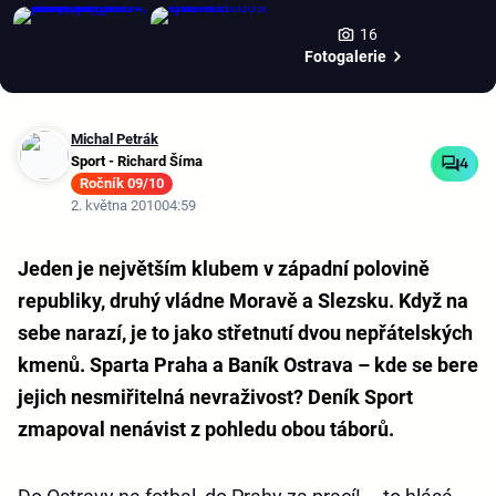
16
Fotogalerie
Michal Petrák
Sport - Richard Šíma
4
Ročník 09/10
2. května 2010
04:59
Jeden je největším klubem v západní polovině
republiky, druhý vládne Moravě a Slezsku. Když na
sebe narazí, je to jako střetnutí dvou nepřátelských
kmenů. Sparta Praha a Baník Ostrava – kde se bere
jejich nesmiřitelná nevraživost? Deník Sport
zmapoval nenávist z pohledu obou táborů.