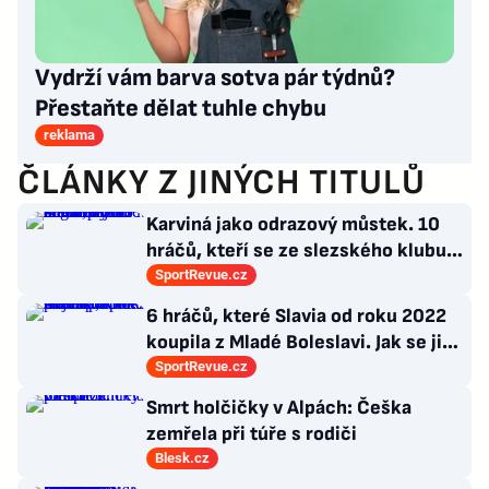
Vydrží vám barva sotva pár týdnů?
Přestaňte dělat tuhle chybu
reklama
ČLÁNKY Z JINÝCH TITULŮ
Karviná jako odrazový můstek. 10
hráčů, kteří se ze slezského klubu
probili k lukrativnímu angažmá
SportRevue.cz
6 hráčů, které Slavia od roku 2022
koupila z Mladé Boleslavi. Jak se jim
po přestupu do Edenu vedlo?
SportRevue.cz
Smrt holčičky v Alpách: Češka
zemřela při túře s rodiči
Blesk.cz