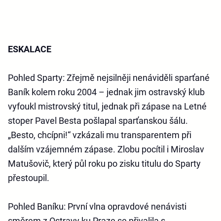
ESKALACE
Pohled Sparty:
Zřejmě nejsilněji nenáviděli sparťané
Baník kolem roku 2004 – jednak jim ostravský klub
vyfoukl mistrovský titul, jednak při zápase na Letné
stoper Pavel Besta pošlapal sparťanskou šálu.
„Besto, chcípni!“ vzkázali mu transparentem při
dalším vzájemném zápase. Zlobu pocítil i Miroslav
Matušovič, který půl roku po zisku titulu do Sparty
přestoupil.
Pohled Baníku
: První vlna opravdové nenávisti
směrem z Ostravy ku Praze se přivalila s