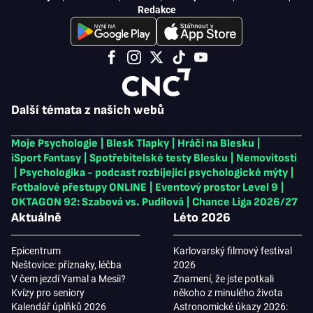
Redakce
Další témata z našich webů
Moje Psychologie
|
Blesk Tlapky
|
Hráči na Blesku
|
iSport Fantasy
|
Spotřebitelské testy Blesku
|
Nemovitosti
|
Psychologika - podcast rozbíjející psychologické mýty
|
Fotbalové přestupy ONLINE
|
Eventový prostor Level 9
|
OKTAGON 92: Szabová vs. Pudilová
|
Chance Liga 2026/27
Aktuálně
Léto 2026
Epicentrum
Karlovarský filmový festival
Neštovice: příznaky, léčba
2026
V čem jezdí Yamal a Mesii?
Znamení, že jste potkali
Kvízy pro seniory
někoho z minulého života
Kalendář úplňků 2026
Astronomické úkazy 2026: