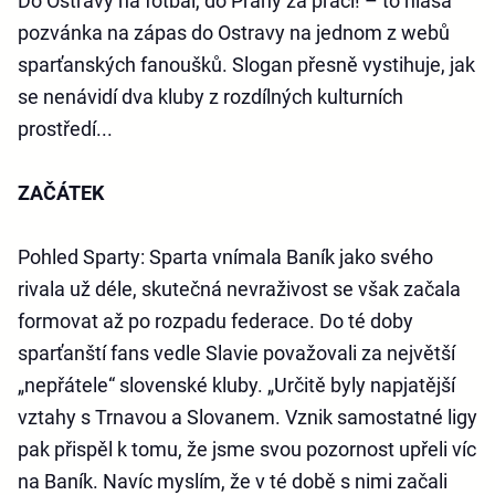
Do Ostravy na fotbal, do Prahy za prací! – to hlásá
pozvánka na zápas do Ostravy na jednom z webů
sparťanských fanoušků. Slogan přesně vystihuje, jak
se nenávidí dva kluby z rozdílných kulturních
prostředí...
ZAČÁTEK
Pohled Sparty
: Sparta vnímala Baník jako svého
rivala už déle, skutečná nevraživost se však začala
formovat až po rozpadu federace. Do té doby
sparťanští fans vedle Slavie považovali za největší
„nepřátele“ slovenské kluby. „Určitě byly napjatější
vztahy s Trnavou a Slovanem. Vznik samostatné ligy
pak přispěl k tomu, že jsme svou pozornost upřeli víc
na Baník. Navíc myslím, že v té době s nimi začali