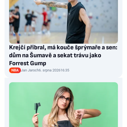
Krejčí přibral, má kouče šprýmaře a sen:
dům na Šumavě a sekat trávu jako
Forrest Gump
NBA
Jan Jaroch
6. srpna 2026
16:35