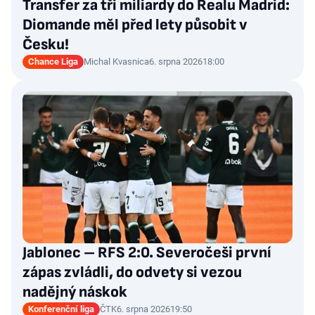
Transfer za tři miliardy do Realu Madrid:
Diomande měl před lety působit v
Česku!
Chance Liga
Michal Kvasnica
6. srpna 2026
18:00
Jablonec – RFS 2:0. Severočeši první
zápas zvládli, do odvety si vezou
nadějný náskok
Konferenční liga
ČTK
6. srpna 2026
19:50