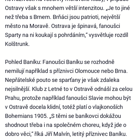
Ostravy však s mnohem větší intenzitou. „Je to jiné
než třeba s Brnem. Brňáci jsou patrioti, největší
město na Moravě. Ostrava je špinavá, fanoušci
Sparty na ni koukají s pohrdáním,“ vysvětluje rozdíl
Kolštrunk.
Pohled Baníku
: Fanoušci Baníku se rozhodně
nemilují například s příznivci Olomouce nebo Brna.
Nepřátelské pouto se sparťany je však zdaleka
nejsilnější. Klub z Letné to v Ostravě odnáší za celou
Prahu, protože například fanoušci Slavie mohou být
v Ostravě docela klidní, totéž platí o vlajkonoších
Bohemians 1905. „S těmi se baníkovci dokážou
shodnout třeba i na společném choreu, když jde o
dobro věci,“ říká Jiří Malvín, letitý příznivec Baníku.