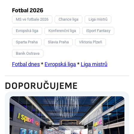
Fotbal 2026
MS ve fotbale 2026
Chance liga
Liga mistrů
Evropská liga
Konferenční liga
iSport Fantasy
Sparta Praha
Slavia Praha
Viktoria Plzeň
Baník Ostrava
Fotbal dnes
*
Evropská liga
*
Liga mistrů
DOPORUČUJEME