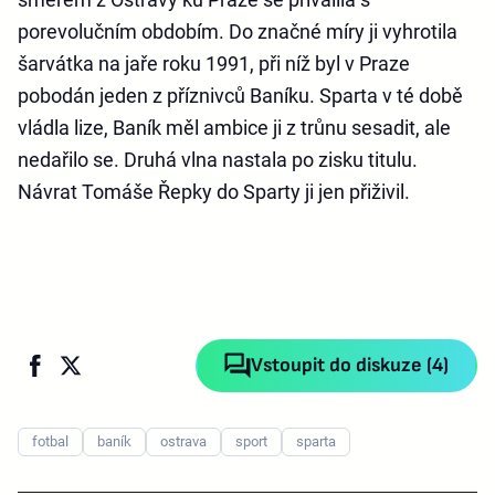
porevolučním obdobím. Do značné míry ji vyhrotila
šarvátka na jaře roku 1991, při níž byl v Praze
pobodán jeden z příznivců Baníku. Sparta v té době
vládla lize, Baník měl ambice ji z trůnu sesadit, ale
nedařilo se. Druhá vlna nastala po zisku titulu.
Návrat Tomáše Řepky do Sparty ji jen přiživil.
Vstoupit do diskuze (4)
fotbal
baník
ostrava
sport
sparta