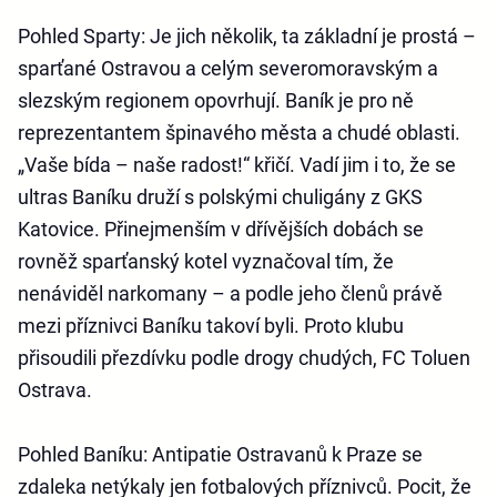
Pohled Sparty
: Je jich několik, ta základní je prostá –
sparťané Ostravou a celým severomoravským a
slezským regionem opovrhují. Baník je pro ně
reprezentantem špinavého města a chudé oblasti.
„Vaše bída – naše radost!“ křičí. Vadí jim i to, že se
ultras Baníku druží s polskými chuligány z GKS
Katovice. Přinejmenším v dřívějších dobách se
rovněž sparťanský kotel vyznačoval tím, že
nenáviděl narkomany – a podle jeho členů právě
mezi příznivci Baníku takoví byli. Proto klubu
přisoudili přezdívku podle drogy chudých, FC Toluen
Ostrava.
Pohled Baníku
: Antipatie Ostravanů k Praze se
zdaleka netýkaly jen fotbalových příznivců. Pocit, že