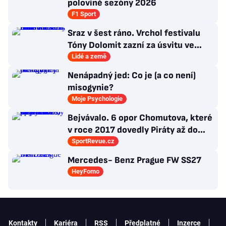
polovině sezóny 2026
F1 Sport
Sraz v šest ráno. Vrchol festivalu
Tóny Dolomit zazní za úsvitu ve
3000 metrech
Lidé a země
Nenápadný jed: Co je (a co není)
misogynie?
Moje Psychologie
Bejvávalo. 6 opor Chomutova, které
v roce 2017 dovedly Piráty až do
semifinále play-off
SportRevue.cz
Mercedes- Benz Prague FW SS27
HeyFomo
Kontakty
Kariéra
RSS
Předplatné
Inzerce