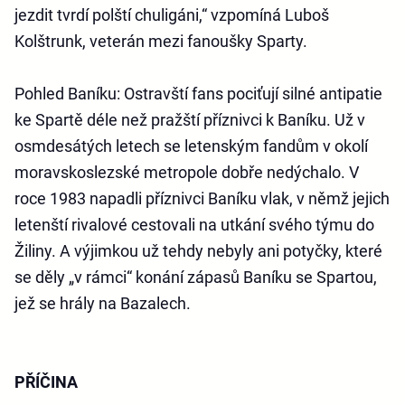
jezdit tvrdí polští chuligáni,“ vzpomíná Luboš
Kolštrunk, veterán mezi fanoušky Sparty.
Pohled Baníku:
Ostravští fans pociťují silné antipatie
ke Spartě déle než pražští příznivci k Baníku. Už v
osmdesátých letech se letenským fandům v okolí
moravskoslezské metropole dobře nedýchalo. V
roce 1983 napadli příznivci Baníku vlak, v němž jejich
letenští rivalové cestovali na utkání svého týmu do
Žiliny. A výjimkou už tehdy nebyly ani potyčky, které
se děly „v rámci“ konání zápasů Baníku se Spartou,
jež se hrály na Bazalech.
PŘÍČINA