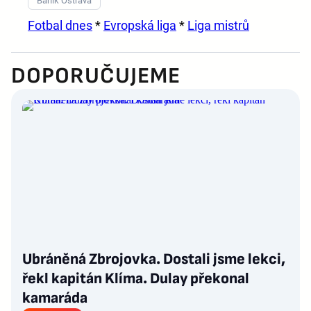
Baník Ostrava
Fotbal dnes
*
Evropská liga
*
Liga mistrů
DOPORUČUJEME
Ubráněná Zbrojovka. Dostali jsme lekci,
řekl kapitán Klíma. Dulay překonal
kamaráda