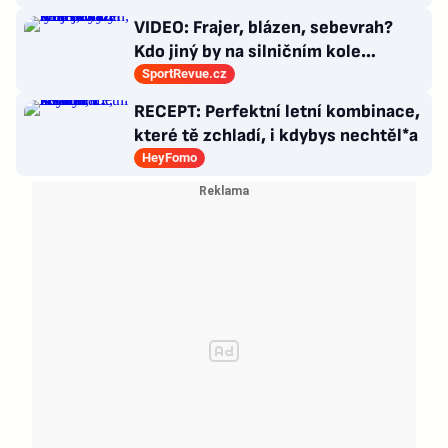
choroby
VIDEO: Frajer, blázen, sebevrah?
Kdo jiný by na silničním kole
dokázal tyhle triky?
SportRevue.cz
RECEPT: Perfektní letní kombinace,
které tě zchladí, i kdybys nechtěl*a
HeyFomo