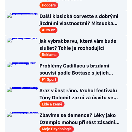
Poggers
Další klasická corvette s dobrými
jízdními vlastnostmi? Mitsuoka
znovu využije legendární MX-5
Auto.cz
Jak vybrat barvu, která vám bude
slušet? Tohle je rozhodující
Reklama
Problémy Cadillacu s brzdami
souvisí podle Bottase s jejich
chlazením
F1 Sport
Sraz v šest ráno. Vrchol festivalu
Tóny Dolomit zazní za úsvitu ve
3000 metrech
Lidé a země
Zbavíme se demence? Léky jako
Ozempic mohou přinést zásadní
průlom v léčbě Alzheimerovy
Moje Psychologie