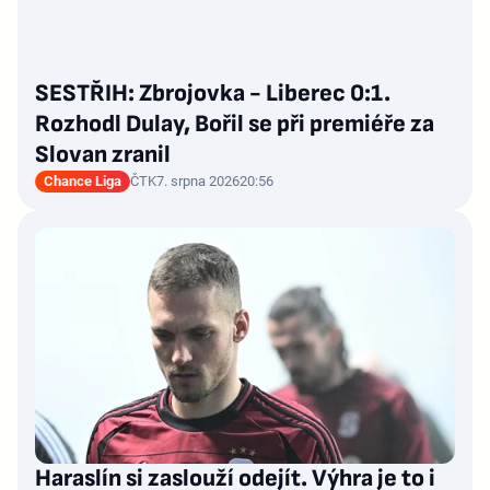
SESTŘIH: Zbrojovka - Liberec 0:1.
Rozhodl Dulay, Bořil se při premiéře za
Slovan zranil
Chance Liga
ČTK
7. srpna 2026
20:56
Haraslín si zaslouží odejít. Výhra je to i