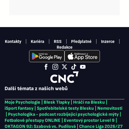
Kontakty
Kariéra
RSS
Předplatné
Inzerce
Redakce
Další témata z našich webů
Moje Psychologie
|
Blesk Tlapky
|
Hráči na Blesku
|
iSport Fantasy
|
Spotřebitelské testy Blesku
|
Nemovitosti
|
Psychologika - podcast rozbíjející psychologické mýty
|
Fotbalové přestupy ONLINE
|
Eventový prostor Level 9
|
OKTAGON 92: Szabová vs. Pudilová
|
Chance Liga 2026/27