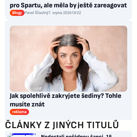
pro Spartu, ale měla by ještě zareagovat
Blogy
Pavel Šťastný
7. srpna 2026
18:02
Jak spolehlivě zakryjete šediny? Tohle
musíte znát
reklama
ČLÁNKY Z JINÝCH TITULŮ
Nedostali pořádnou šanci. 15