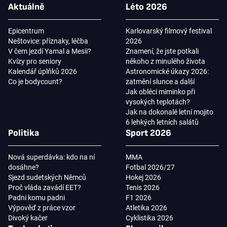
Aktuálně
Léto 2026
Epicentrum
Karlovarský filmový festival
Neštovice: příznaky, léčba
2026
V čem jezdí Yamal a Mesii?
Znamení, že jste potkali
Kvízy pro seniory
někoho z minulého života
Kalendář úplňků 2026
Astronomické úkazy 2026:
Co je bodycount?
zatmění slunce a další
Jak obléci miminko při
vysokých teplotách?
Jak na dokonalé letní mojito
6 lehkých letních salátů
Politika
Sport 2026
Nová superdávka: kdo na ní
MMA
dosáhne?
Fotbal 2026/27
Sjezd sudetských Němců
Hokej 2026
Proč vláda zavádí EET?
Tenis 2026
Padni komu padni
F1 2026
Výpověď z práce vzor
Atletika 2026
Divoký kačer
Cyklistika 2026