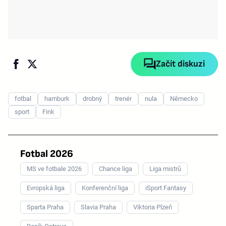
Začít diskuzi
fotbal
hamburk
drobný
trenér
nula
Německo
sport
Fink
Fotbal 2026
MS ve fotbale 2026
Chance liga
Liga mistrů
Evropská liga
Konferenční liga
iSport Fantasy
Sparta Praha
Slavia Praha
Viktoria Plzeň