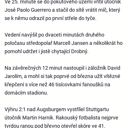
Ve 25. minutě se do pokutového území vřítil útočník
José Paolo Guerrero a stačil do sítě vrátit míč, který
se k němu odrazil po první střele do tyče.
Vedení navýšil po dvaceti minutách druhého
poločasu středopolař Marcell Jansen a několikrát ho
pomohl udržet i jistě chytající Drobný.
Na závěrečných 12 minut nastoupil i záložník David
Jarolím, a mohl si tak poprvé od března užít vítězné
křepčení s více než 46 tisícovkami fanoušků na
domácím stadionu.
Výhru 2:1 nad Augsburgem vystřílel Stuttgartu
útočník Martin Harnik. Rakouský fotbalista nejprve
tvrdou ranou pod břevno otevřel skóre ve 41.