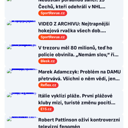
Čechů, kteří odehráli v NHL
maximálně dva zápasy
SportRevue.cz
VIDEO Z ARCHIVU: Nejtrapnější
hokejová rvačka všech dob.
Nepadla v ní ani rána
SportRevue.cz
V trezoru měl 80 milionů, teď ho
policie obvinila. „Nemám slov,“ říká
exšéf Správy železnic
Blesk.cz
Marek Adamczyk: Problém na DAMU
přetrvává. Všichni o něm vědí, jen
moc nevědí, co s ním
Reflex.cz
Itálie vyklízí pláže. První plážové
kluby mizí, turisté změnu pocítí
brzy
E15.cz
Robert Pattinson oživí kontroverzní
televizní fenomén