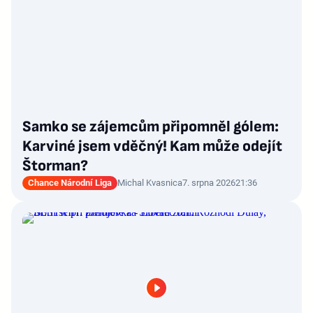
Samko se zájemcům připomněl gólem:
Karviné jsem vděčný! Kam může odejít
Štorman?
Chance Národní Liga
Michal Kvasnica
7. srpna 2026
21:36