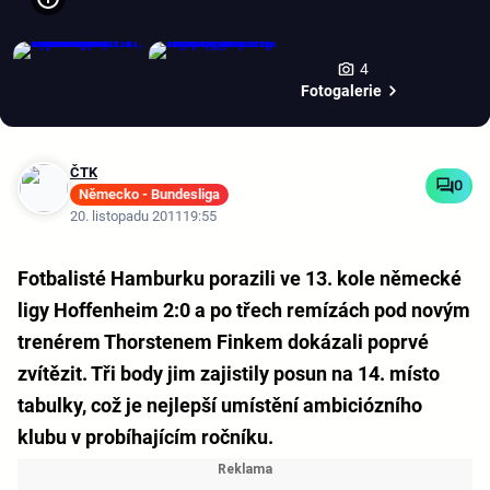
4
Fotogalerie
ČTK
0
Německo - Bundesliga
20. listopadu 2011
19:55
Fotbalisté Hamburku porazili ve 13. kole německé
ligy Hoffenheim 2:0 a po třech remízách pod novým
trenérem Thorstenem Finkem dokázali poprvé
zvítězit. Tři body jim zajistily posun na 14. místo
tabulky, což je nejlepší umístění ambiciózního
klubu v probíhajícím ročníku.