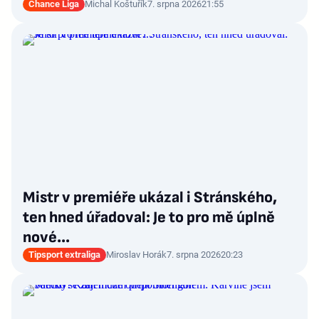
Chance Liga
Michal Koštuřík
7. srpna 2026
21:55
Mistr v premiéře ukázal i Stránského,
ten hned úřadoval: Je to pro mě úplně
nové…
Tipsport extraliga
Miroslav Horák
7. srpna 2026
20:23