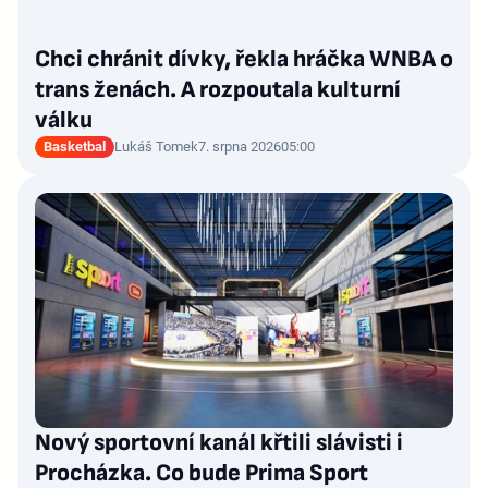
Chci chránit dívky, řekla hráčka WNBA o
trans ženách. A rozpoutala kulturní
válku
Basketbal
Lukáš Tomek
7. srpna 2026
05:00
Nový sportovní kanál křtili slávisti i
Procházka. Co bude Prima Sport