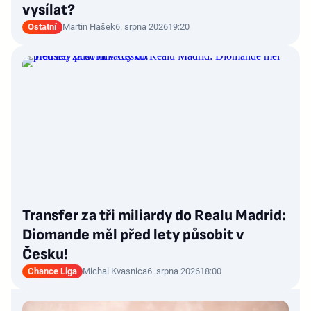
vysílat?
Ostatní
Martin Hašek
6. srpna 2026
19:20
Transfer za tři miliardy do Realu Madrid:
Diomande měl před lety působit v
Česku!
Chance Liga
Michal Kvasnica
6. srpna 2026
18:00