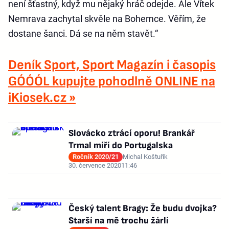
není šťastný, když mu nějaký hráč odejde. Ale Vítek
Nemrava zachytal skvěle na Bohemce. Věřím, že
dostane šanci. Dá se na něm stavět.“
Deník Sport, Sport Magazín i časopis
GÓÓÓL kupujte pohodlně ONLINE na
iKiosek.cz »
Slovácko ztrácí oporu! Brankář
Trmal míří do Portugalska
Ročník 2020/21
Michal Koštuřík
30. července 2020
11:46
Český talent Bragy: Že budu dvojka?
Starší na mě trochu žárlí