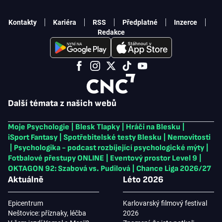
Kontakty
Kariéra
RSS
Předplatné
Inzerce
Redakce
Další témata z našich webů
Moje Psychologie
|
Blesk Tlapky
|
Hráči na Blesku
|
iSport Fantasy
|
Spotřebitelské testy Blesku
|
Nemovitosti
|
Psychologika - podcast rozbíjející psychologické mýty
|
Fotbalové přestupy ONLINE
|
Eventový prostor Level 9
|
OKTAGON 92: Szabová vs. Pudilová
|
Chance Liga 2026/27
Aktuálně
Léto 2026
Epicentrum
Karlovarský filmový festival
Neštovice: příznaky, léčba
2026