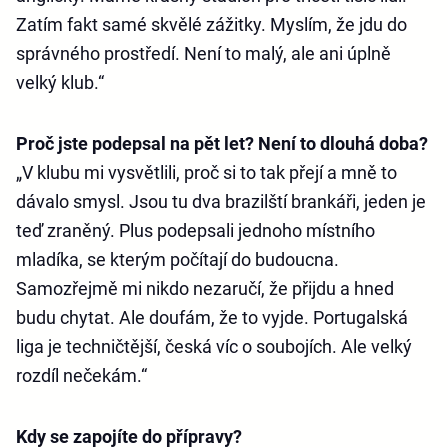
Zatím fakt samé skvělé zážitky. Myslím, že jdu do
správného prostředí. Není to malý, ale ani úplně
velký klub.“
Proč jste podepsal na pět let? Není to dlouhá doba?
„V klubu mi vysvětlili, proč si to tak přejí a mně to
dávalo smysl. Jsou tu dva brazilští brankáři, jeden je
teď zraněný. Plus podepsali jednoho místního
mladíka, se kterým počítají do budoucna.
Samozřejmě mi nikdo nezaručí, že přijdu a hned
budu chytat. Ale doufám, že to vyjde. Portugalská
liga je techničtější, česká víc o soubojích. Ale velký
rozdíl nečekám.“
Kdy se zapojíte do přípravy?