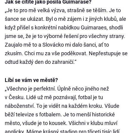
Jak se cítíte jako posila Guimarase?
„Je to pro mě velká výzva, strašně se těším. Je to
šance se ukázat. Byl o mě zájem i z jiných klubů, ale
když přišel s konkrétní nabídkou Guimaraes, shodli
jsme se, že je to výborné řešení pro všechny strany.
Zaujalo mě to a Slovácko mi dalo šanci, ať to
zkusím. Chci mu za vše poděkovat. Nepřestupuje se
odtud každý den do zahraničí.“
Líbí se vám ve městě?
„Všechno je perfektní. Úplně něco jiného než
v Česku. Lidé už mě poznávají, fotbal je tu
náboženství. To je vidět na každém kroku. Všude
běží televize s fotbalem. Je to menší historické
město, všude je to kousek. Všichni v klubu mluví
anglicky. Máme krásný stadion pro třiceti tisíc lidí.