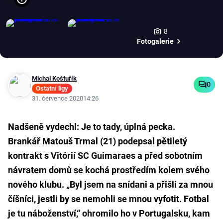
8
Fotogalerie
Michal Koštuřík
0
Ostatní ligy
31. července 2020
14:26
Nadšeně vydechl: Je to tady, úplná pecka.
Brankář Matouš Trmal (21) podepsal pětiletý
kontrakt s Vitórií SC Guimaraes a před sobotním
návratem domů se kochá prostředím kolem svého
nového klubu. „Byl jsem na snídani a přišli za mnou
číšníci, jestli by se nemohli se mnou vyfotit. Fotbal
je tu náboženství,“ ohromilo ho v Portugalsku, kam