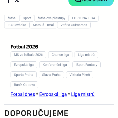
fotbal
sport
fotbalové přestupy
FORTUNA LIGA
FC Slovácko
Matouš Trmal
Vitória Guimaraes
Fotbal 2026
MS ve fotbale 2026
Chance liga
Liga mistrů
Evropská liga
Konferenční liga
iSport Fantasy
Sparta Praha
Slavia Praha
Viktoria Plzeň
Baník Ostrava
Fotbal dnes
*
Evropská liga
*
Liga mistrů
DOPORUČUJEME