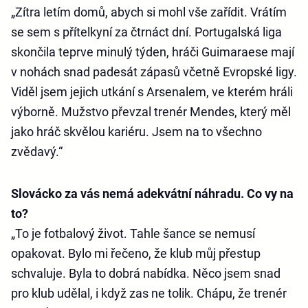
„Zítra letím domů, abych si mohl vše zařídit. Vrátím
se sem s přítelkyní za čtrnáct dní. Portugalská liga
skončila teprve minulý týden, hráči Guimaraese mají
v nohách snad padesát zápasů včetně Evropské ligy.
Viděl jsem jejich utkání s Arsenalem, ve kterém hráli
výborně. Mužstvo převzal trenér Mendes, který měl
jako hráč skvělou kariéru. Jsem na to všechno
zvědavý.“
Slovácko za vás nemá adekvátní náhradu. Co vy na
to?
„To je fotbalový život. Tahle šance se nemusí
opakovat. Bylo mi řečeno, že klub můj přestup
schvaluje. Byla to dobrá nabídka. Něco jsem snad
pro klub udělal, i když zas ne tolik. Chápu, že trenér