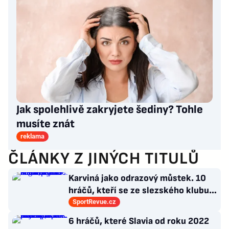
Jak spolehlivě zakryjete šediny? Tohle
musíte znát
reklama
ČLÁNKY Z JINÝCH TITULŮ
Karviná jako odrazový můstek. 10
hráčů, kteří se ze slezského klubu
probili k lukrativnímu angažmá
SportRevue.cz
6 hráčů, které Slavia od roku 2022