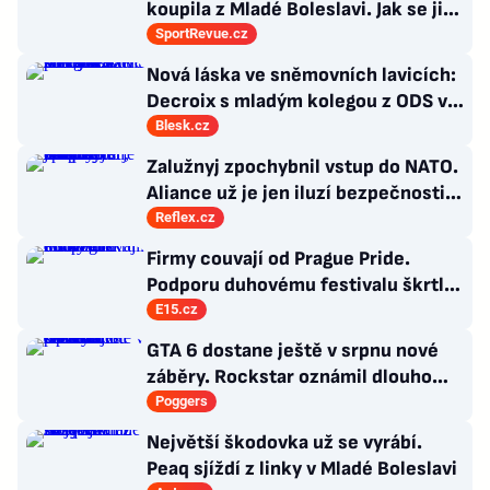
koupila z Mladé Boleslavi. Jak se jim
po přestupu do Edenu vedlo?
SportRevue.cz
Nová láska ve sněmovních lavicích:
Decroix s mladým kolegou z ODS v
bazénu pod Sněžkou
Blesk.cz
Zalužnyj zpochybnil vstup do NATO.
Aliance už je jen iluzí bezpečnosti,
řídí ji staré doktríny
Reflex.cz
Firmy couvají od Prague Pride.
Podporu duhovému festivalu škrtl i
Microsoft
E15.cz
GTA 6 dostane ještě v srpnu nové
záběry. Rockstar oznámil dlouho
očekávanou prezentaci
Poggers
Největší škodovka už se vyrábí.
Peaq sjíždí z linky v Mladé Boleslavi