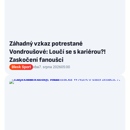
Záhadný vzkaz potrestané
Vondroušové: Loučí se s kariérou?!
Zaskočení fanoušci
Blesk Sport
vba
7. srpna 2026
05:00