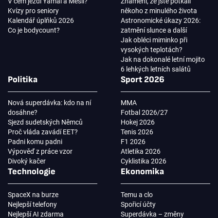
V čem jezdí Yamal a Mesii?
Znamení, že jste potkali
Kvízy pro seniory
někoho z minulého života
Kalendář úplňků 2026
Astronomické úkazy 2026:
Co je bodycount?
zatmění slunce a další
Jak obléci miminko při
vysokých teplotách?
Jak na dokonalé letní mojito
6 lehkých letních salátů
Politika
Sport 2026
Nová superdávka: kdo na ní
MMA
dosáhne?
Fotbal 2026/27
Sjezd sudetských Němců
Hokej 2026
Proč vláda zavádí EET?
Tenis 2026
Padni komu padni
F1 2026
Výpověď z práce vzor
Atletika 2026
Divoký kačer
Cyklistika 2026
Technologie
Ekonomika
SpaceX na burze
Temu a clo
Nejlepší telefony
Spořicí účty
Nejlepší AI zdarma
Superdávka – změny