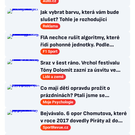
Auto.cz
Jak vybrat barvu, která vám bude
slušet? Tohle je rozhodující
Reklama
FIA nechce rušit algoritmy, které
řídí pohonné jednotky. Podle
Tombazise by to vše jen zhoršilo
F1 Sport
Sraz v šest ráno. Vrchol festivalu
Tóny Dolomit zazní za úsvitu ve
3000 metrech
Lidé a země
Co mají děti opravdu prožít o
prázdninách? Ptali jsme se
psycholožky, rodinného terapeuta a
Moje Psychologie
pedagogů
Bejvávalo. 6 opor Chomutova, které
v roce 2017 dovedly Piráty až do
semifinále play-off
SportRevue.cz