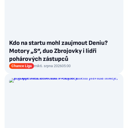
Kdo na startu mohl zaujmout Deniu?
Motory „S“, duo Zbrojovky i lídři
pohárových zástupců
Chance Liga
mik
6. srpna 2026
05:00