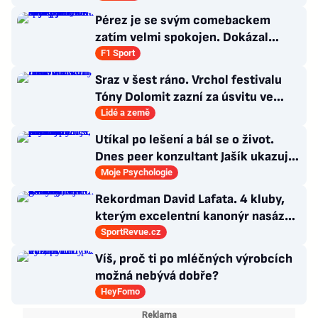
Pérez je se svým comebackem
zatím velmi spokojen. Dokázal
jsem, že stále patřím k nejlepším,
F1 Sport
říká
Sraz v šest ráno. Vrchol festivalu
Tóny Dolomit zazní za úsvitu ve
3000 metrech
Lidé a země
Utíkal po lešení a bál se o život.
Dnes peer konzultant Jašík ukazuje,
že cesta z psychózy existuje
Moje Psychologie
Rekordman David Lafata. 4 kluby,
kterým excelentní kanonýr nasázel
během kariéry nejvíc gólů
SportRevue.cz
Víš, proč ti po mléčných výrobcích
možná nebývá dobře?
HeyFomo