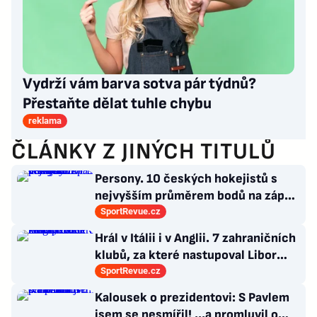
Vydrží vám barva sotva pár týdnů?
Přestaňte dělat tuhle chybu
reklama
ČLÁNKY Z JINÝCH TITULŮ
Persony. 10 českých hokejistů s
nejvyšším průměrem bodů na zápas
v historii německé DEL
SportRevue.cz
Hrál v Itálii i v Anglii. 7 zahraničních
klubů, za které nastupoval Libor
Kozák
SportRevue.cz
Kalousek o prezidentovi: S Pavlem
jsem se nesmířil! ...a promluvil o