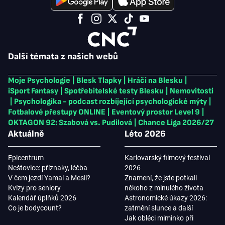
Další témata z našich webů
Moje Psychologie
|
Blesk Tlapky
|
Hráči na Blesku
|
iSport Fantasy
|
Spotřebitelské testy Blesku
|
Nemovitosti
|
Psychologika - podcast rozbíjející psychologické mýty
|
Fotbalové přestupy ONLINE
|
Eventový prostor Level 9
|
OKTAGON 92: Szabová vs. Pudilová
|
Chance Liga 2026/27
Aktuálně
Léto 2026
Epicentrum
Karlovarský filmový festival
Neštovice: příznaky, léčba
2026
V čem jezdí Yamal a Mesii?
Znamení, že jste potkali
Kvízy pro seniory
někoho z minulého života
Kalendář úplňků 2026
Astronomické úkazy 2026:
Co je bodycount?
zatmění slunce a další
Jak obléci miminko při