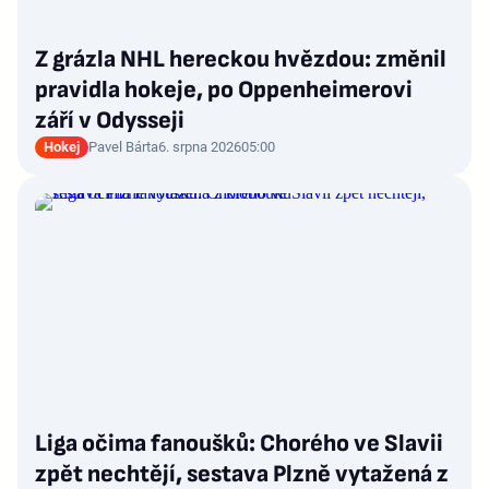
Z grázla NHL hereckou hvězdou: změnil
pravidla hokeje, po Oppenheimerovi
září v Odysseji
Hokej
Pavel Bárta
6. srpna 2026
05:00
Liga očima fanoušků: Chorého ve Slavii
zpět nechtějí, sestava Plzně vytažená z