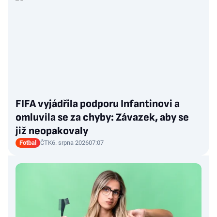
FIFA vyjádřila podporu Infantinovi a
omluvila se za chyby: Závazek, aby se
již neopakovaly
Fotbal
ČTK
6. srpna 2026
07:07