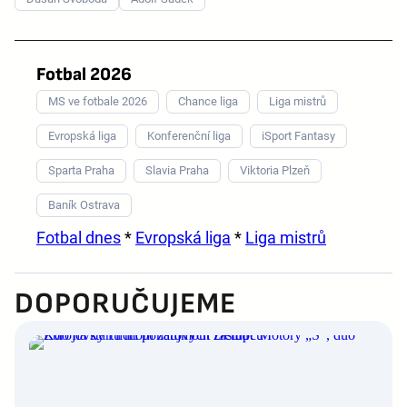
Fotbal 2026
MS ve fotbale 2026
Chance liga
Liga mistrů
Evropská liga
Konferenční liga
iSport Fantasy
Sparta Praha
Slavia Praha
Viktoria Plzeň
Baník Ostrava
Fotbal dnes
*
Evropská liga
*
Liga mistrů
DOPORUČUJEME