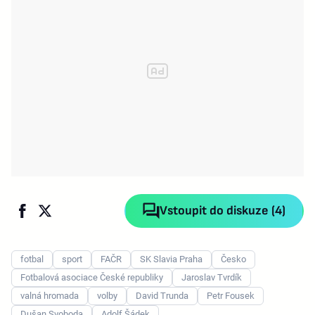
Vstoupit do diskuze (4)
fotbal
sport
FAČR
SK Slavia Praha
Česko
Fotbalová asociace České republiky
Jaroslav Tvrdík
valná hromada
volby
David Trunda
Petr Fousek
Dušan Svoboda
Adolf Šádek