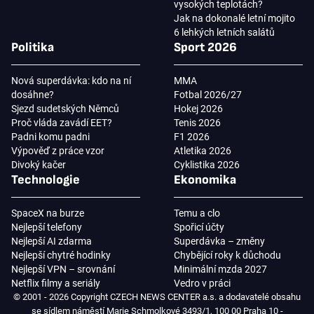
vysokých teplotách?
Jak na dokonalé letní mojito
6 lehkých letních salátů
Politika
Sport 2026
Nová superdávka: kdo na ní
MMA
dosáhne?
Fotbal 2026/27
Sjezd sudetských Němců
Hokej 2026
Proč vláda zavádí EET?
Tenis 2026
Padni komu padni
F1 2026
Výpověď z práce vzor
Atletika 2026
Divoký kačer
Cyklistika 2026
Technologie
Ekonomika
SpaceX na burze
Temu a clo
Nejlepší telefony
Spořicí účty
Nejlepší AI zdarma
Superdávka – změny
Nejlepší chytré hodinky
Chybějící roky k důchodu
Nejlepší VPN – srovnání
Minimální mzda 2027
Netflix filmy a seriály
Vedro v práci
© 2001 - 2026 Copyright CZECH NEWS CENTER a.s. a dodavatelé obsahu
se sídlem náměstí Marie Schmolkové 3493/1, 100 00 Praha 10 -