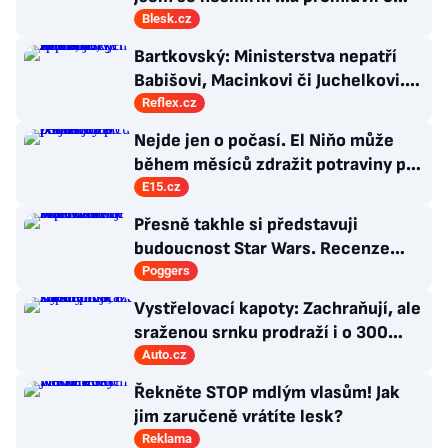
návratu
Blesk.cz
Bartkovský: Ministerstva nepatří
Babišovi, Macinkovi či Juchelkovi.
Přestaňte útočit, jste jen správci
Reflex.cz
Nejde jen o počasí. El Niňo může
během měsíců zdražit potraviny po
celém světě
E15.cz
Přesně takhle si představuji
budoucnost Star Wars. Recenze
Star Wars: The Ninth Jedi
Poggers
Vystřelovací kapoty: Zachraňují, ale
sraženou srnku prodraží i o 300
tisíc
Auto.cz
Řekněte STOP mdlým vlasům! Jak
jim zaručeně vrátíte lesk?
Reklama