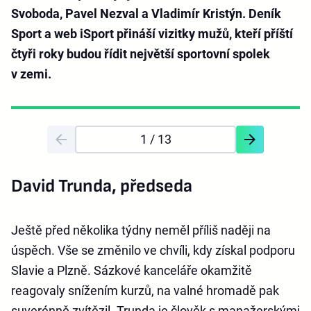
Svoboda, Pavel Nezval a Vladimír Kristýn. Deník
Sport a web iSport přináší vizitky mužů, kteří příští
čtyři roky budou řídit největší sportovní spolek
v zemi.
1
/ 13
David Trunda, předseda
Ještě před několika týdny neměl příliš naději na
úspěch. Vše se změnilo ve chvíli, kdy získal podporu
Slavie a Plzně. Sázkové kanceláře okamžitě
reagovaly snížením kurzů, na valné hromadě pak
suverénně zvítězil. Trunda je člověk s manažerskými