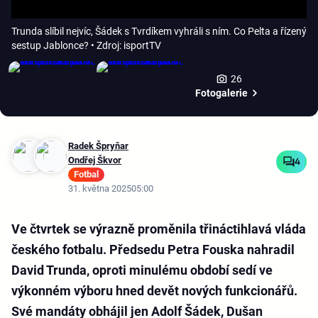
Trunda slíbil nejvíc, Šádek s Tvrdíkem vyhráli s ním. Co Pelta a řízený
sestup Jablonce?
• Zdroj: isportTV
26
Fotogalerie
Radek Špryňar
Ondřej Škvor
4
Fotbal
31. května 2025
05:00
Ve čtvrtek se výrazně proměnila třináctihlavá vláda
českého fotbalu. Předsedu Petra Fouska nahradil
David Trunda, oproti minulému období sedí ve
výkonném výboru hned devět nových funkcionářů.
Své mandáty obhájil jen Adolf Šádek, Dušan