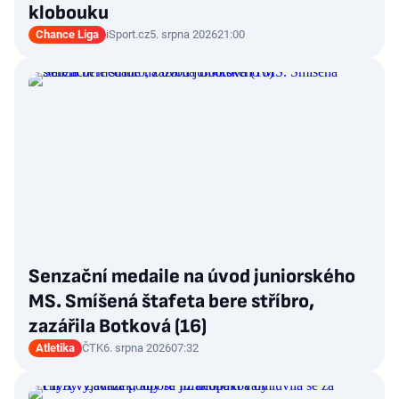
klobouku
Chance Liga
iSport.cz
5. srpna 2026
21:00
Senzační medaile na úvod juniorského
MS. Smíšená štafeta bere stříbro,
zazářila Botková (16)
Atletika
ČTK
6. srpna 2026
07:32