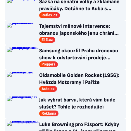
Sázka na senátní volby a zklamané
pravičáky. Dotáhne to Kuba s
hnutím Naše Česko do celostátní
Reflex.cz
politiky?
Tajemství měnové intervence:
obranou japonského jenu chrání
Amerika hlavně sama sebe
E15.cz
Samsung okouzlil Prahu dronovou
show k odstartování prodeje
nových produktů
Poggers
Oldsmobile Golden Rocket (1956):
Hvězda Motoramy i Paříže
Auto.cz
Jak vybrat barvu, která vám bude
slušet? Tohle je rozhodující
Reklama
Luke Browning pro F1sport: Kdyby