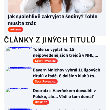
Jak spolehlivě zakryjete šediny? Tohle
musíte znát
reklama
ČLÁNKY Z JINÝCH TITULŮ
Tohle se vyplatilo. 15
nejpovedenějších trejdů v NHL,
které byly upečeny na poslední
SportRevue.cz
chvíli
Bayern Mnichov vyhrál 11 ligových
titulů v řadě. 6 dalších klubů to
zvládlo také, některé i víckrát
SportRevue.cz
Decroix s Havránkem dováděli v
Polsku, ale… Vědí o tom doma?
Blesk.cz