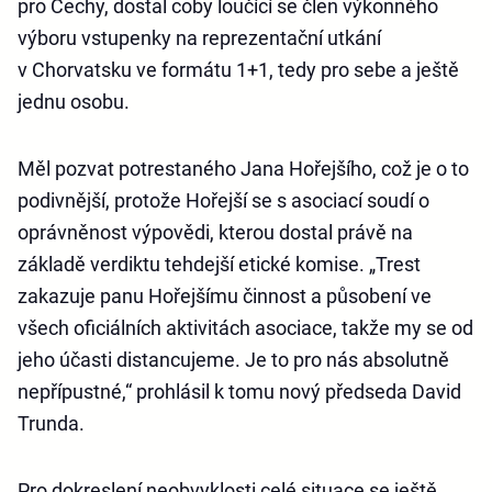
pro Čechy, dostal coby loučící se člen výkonného
výboru vstupenky na reprezentační utkání
v Chorvatsku ve formátu 1+1, tedy pro sebe a ještě
jednu osobu.
Měl pozvat potrestaného Jana Hořejšího, což je o to
podivnější, protože Hořejší se s asociací soudí o
oprávněnost výpovědi, kterou dostal právě na
základě verdiktu tehdejší etické komise. „Trest
zakazuje panu Hořejšímu činnost a působení ve
všech oficiálních aktivitách asociace, takže my se od
jeho účasti distancujeme. Je to pro nás absolutně
nepřípustné,“ prohlásil k tomu nový předseda David
Trunda.
Pro dokreslení neobvyklosti celé situace se ještě