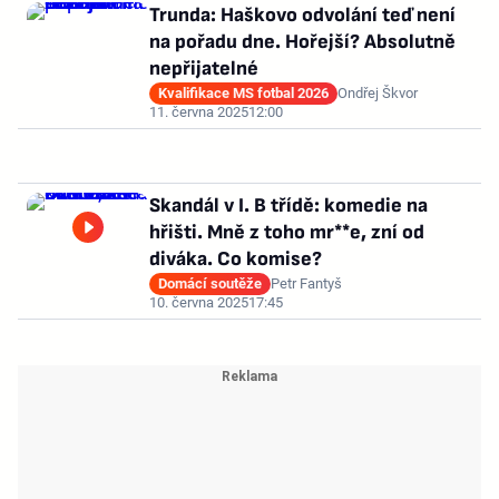
Trunda: Haškovo odvolání teď není
na pořadu dne. Hořejší? Absolutně
nepřijatelné
Kvalifikace MS fotbal 2026
Ondřej Škvor
11. června 2025
12:00
Skandál v I. B třídě: komedie na
hřišti. Mně z toho mr**e, zní od
diváka. Co komise?
Domácí soutěže
Petr Fantyš
10. června 2025
17:45