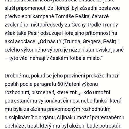
sluší připomenout, že Hořejší byl zásadní postavou
předvolební kampaně Tomáše Pešíra, čerstvě
zvoleného místopředsedy za Čechy. Podle Trundy
však také Pešír odsuzuje Hořejšího přítomnost na
akci asociace. „Od nás tří (Trunda, Grygera, Pešír) i
celého výkonného výboru je názor i stanovisko jasné
– tyto věci nemají v českém fotbale místo.“
Drobnému, pokud se jeho provinění prokáže, hrozí
postih podle paragrafu 60 Maření výkonu
rozhodnutí, písmene f, které zní: „…kdo umožní
potrestanému vykonávat činnost nebo funkci, která
mu byla zakázána pravomocným rozhodnutím
disciplinárního orgánu, či jinak umožní potrestanému
obcházet trest, který mu byl uložen, bude potrestán