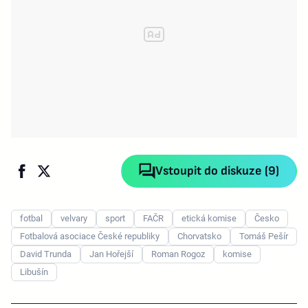
Vstoupit do diskuze (9)
fotbal
velvary
sport
FAČR
etická komise
Česko
Fotbalová asociace České republiky
Chorvatsko
Tomáš Pešír
David Trunda
Jan Hořejší
Roman Rogoz
komise
Libušín