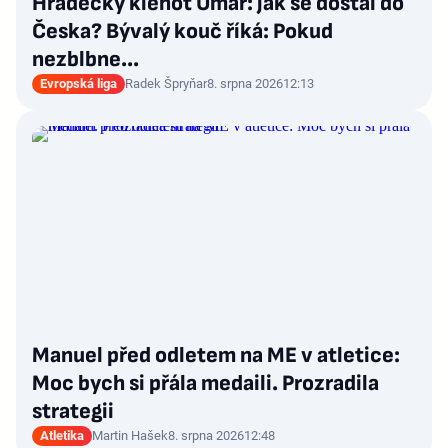
Hradecký klenot Umar: jak se dostal do
Česka? Bývalý kouč říká: Pokud
nezblbne...
Evropská liga
Radek Špryňar
8. srpna 2026
12:13
Manuel před odletem na ME v atletice:
Moc bych si přála medaili. Prozradila
strategii
Atletika
Martin Hašek
8. srpna 2026
12:48