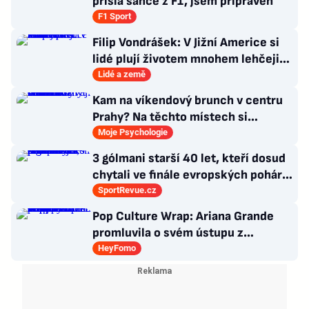
přišla šance z F1, jsem připraven
F1 Sport
Filip Vondrášek: V Jižní Americe si
lidé plují životem mnohem lehčeji,
věci tolik neřeší
Lidé a země
Kam na víkendový brunch v centru
Prahy? Na těchto místech si
dlouhou snídani užívají i místní
Moje Psychologie
3 gólmani starší 40 let, kteří dosud
chytali ve finále evropských pohárů.
Všichni odešli ze hřiště jako
SportRevue.cz
poražení
Pop Culture Wrap: Ariana Grande
promluvila o svém ústupu z
veřejného života a Sophia z
HeyFomo
KATSEYE si dává pauzu od skupiny