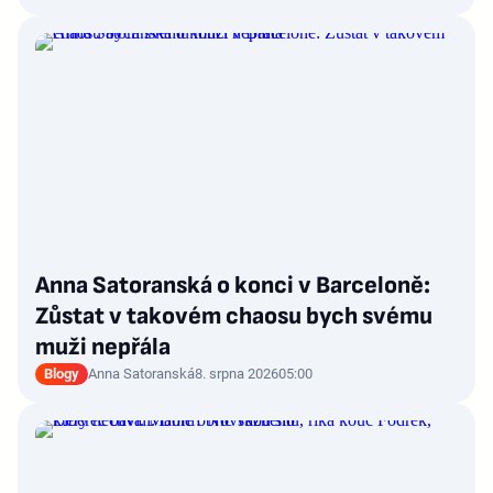
Anna Satoranská o konci v Barceloně:
Zůstat v takovém chaosu bych svému
muži nepřála
Blogy
Anna Satoranská
8. srpna 2026
05:00