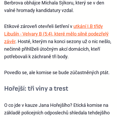
Berbrova obhájce Michala Sýkoru, který se v den
valné hromady kandidatury vzdal.
Etikové zároveň otevřeli šetření v
utkání I.B třídy
Libušín - Velvary B (5:4), které mělo silně podezřelý
závěr
. Hosté, kterým na konci sezony už o nic nešlo,
nečinně přihlíželi útočným akcí domácích, kteří
potřebovali k záchraně tři body.
Povedlo se, ale komise se bude zúčastněných ptát.
Hořejší: tři viny a trest
O co jde v kauze Jana Hořejšího? Etická komise na
základě policejních odposlechů shledala tehdejšího