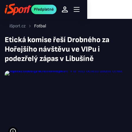
Předplatné
iSport.cz
Fotbal
Etická komise řeší Drobného za
Hořejšího návštěvu ve VIPu i
podezřelý zápas v Libušíně