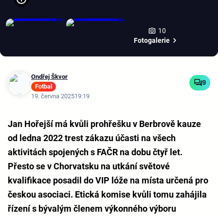
10
Fotogalerie
Ondřej Škvor
9
Fotbal
19. června 2025
19:19
Jan Hořejší má kvůli prohřešku v Berbrově kauze
od ledna 2022 trest zákazu účasti na všech
aktivitách spojených s FAČR na dobu čtyř let.
Přesto se v Chorvatsku na utkání světové
kvalifikace posadil do VIP lóže na místa určená pro
českou asociaci. Etická komise kvůli tomu zahájila
řízení s bývalým členem výkonného výboru