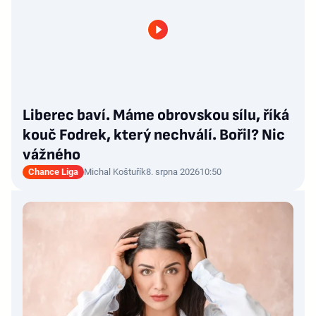
Liberec baví. Máme obrovskou sílu, říká
kouč Fodrek, který nechválí. Bořil? Nic
vážného
Chance Liga
Michal Koštuřík
8. srpna 2026
10:50