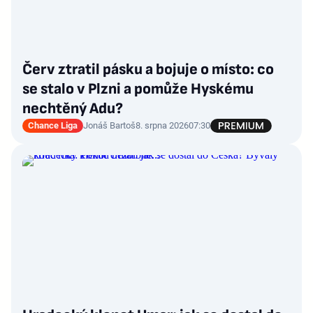
Červ ztratil pásku a bojuje o místo: co
se stalo v Plzni a pomůže Hyskému
nechtěný Adu?
Chance Liga
Jonáš Bartoš
8. srpna 2026
07:30