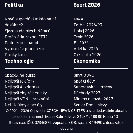
Politika
Sport 2026
Nová superdávka: kdo na ní
MMA
dosáhne?
Fotbal 2026/27
Sjezd sudetských Němců
Hokej 2026
Proč vláda zavádí EET?
Tenis 2026
Padni komu padni
F1 2026
Výpověď z práce vzor
Atletika 2026
Divoký kačer
Cyklistika 2026
Technologie
Ekonomika
SpaceX na burze
Smrt OSVČ
Nejlepší telefony
Spořicí účty
Nejlepší AI zdarma
Superdávka – změny
Nejlepší chytré hodinky
Důchody 2027
Nejlepší VPN – srovnání
Minimální mzda 2027
Netflix filmy a seriály
Senior Pas – slevy
© 2001 - 2026 Copyright CZECH NEWS CENTER a.s. a dodavatelé obsahu
se sídlem náměstí Marie Schmolkové 3493/1, 100 00 Praha 10 -
Strašnice, IČO: 02346826, zapsána v OR, sp.zn. B 19490 a dodavatelé
obsahu