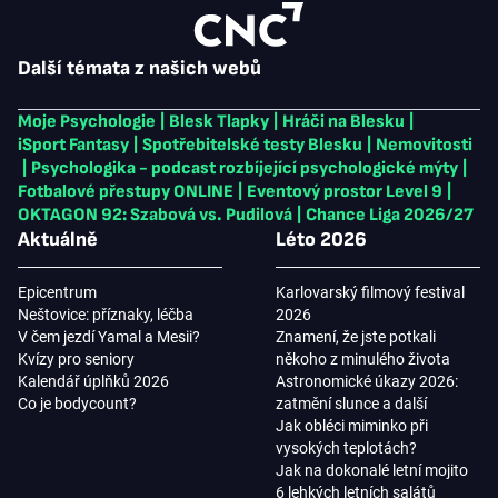
Další témata z našich webů
Moje Psychologie
|
Blesk Tlapky
|
Hráči na Blesku
|
iSport Fantasy
|
Spotřebitelské testy Blesku
|
Nemovitosti
|
Psychologika - podcast rozbíjející psychologické mýty
|
Fotbalové přestupy ONLINE
|
Eventový prostor Level 9
|
OKTAGON 92: Szabová vs. Pudilová
|
Chance Liga 2026/27
Aktuálně
Léto 2026
Epicentrum
Karlovarský filmový festival
Neštovice: příznaky, léčba
2026
V čem jezdí Yamal a Mesii?
Znamení, že jste potkali
Kvízy pro seniory
někoho z minulého života
Kalendář úplňků 2026
Astronomické úkazy 2026:
Co je bodycount?
zatmění slunce a další
Jak obléci miminko při
vysokých teplotách?
Jak na dokonalé letní mojito
6 lehkých letních salátů