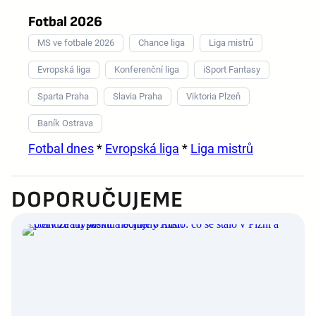
Fotbal 2026
MS ve fotbale 2026
Chance liga
Liga mistrů
Evropská liga
Konferenční liga
iSport Fantasy
Sparta Praha
Slavia Praha
Viktoria Plzeň
Baník Ostrava
Fotbal dnes
*
Evropská liga
*
Liga mistrů
DOPORUČUJEME