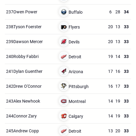
237.
Owen Power
6
28
34
Buffalo
238.
Tyson Foerster
20
13
33
Flyers
239.
Dawson Mercer
20
13
33
Devils
240.
Robby Fabbri
19
14
33
Detroit
241.
Dylan Guenther
17
16
33
Arizona
242.
Drew O'Connor
16
17
33
Pittsburgh
243.
Alex Newhook
14
19
33
Montreal
244.
Connor Zary
14
19
33
Calgary
245.
Andrew Copp
13
20
33
Detroit