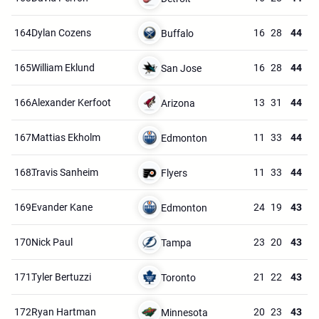
164.
Dylan Cozens
16
28
44
Buffalo
165.
William Eklund
16
28
44
San Jose
166.
Alexander Kerfoot
13
31
44
Arizona
167.
Mattias Ekholm
11
33
44
Edmonton
168.
Travis Sanheim
11
33
44
Flyers
169.
Evander Kane
24
19
43
Edmonton
170.
Nick Paul
23
20
43
Tampa
171.
Tyler Bertuzzi
21
22
43
Toronto
172.
Ryan Hartman
20
23
43
Minnesota