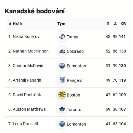
Kanadské bodování
#
Hráč
Tým
G
A
KB
1.
Nikita Kučerov
43
98
141
Tampa
2.
Nathan MacKinnon
52
86
138
Colorado
3.
Connor McDavid
31
99
130
Edmonton
4.
Artěmij Panarin
49
70
119
Rangers
5.
David Pastrňák
47
62
109
Boston
6.
Auston Matthews
69
38
107
Toronto
7.
Leon Draisaitl
41
63
104
Edmonton