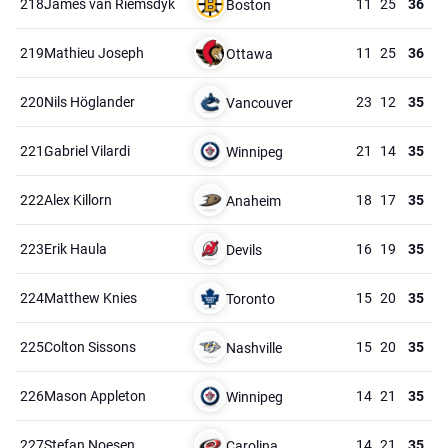
218.
James van Riemsdyk
11
25
36
Boston
219.
Mathieu Joseph
11
25
36
Ottawa
220.
Nils Höglander
23
12
35
Vancouver
221.
Gabriel Vilardi
21
14
35
Winnipeg
222.
Alex Killorn
18
17
35
Anaheim
223.
Erik Haula
16
19
35
Devils
224.
Matthew Knies
15
20
35
Toronto
225.
Colton Sissons
15
20
35
Nashville
226.
Mason Appleton
14
21
35
Winnipeg
227.
Stefan Noesen
14
21
35
Carolina