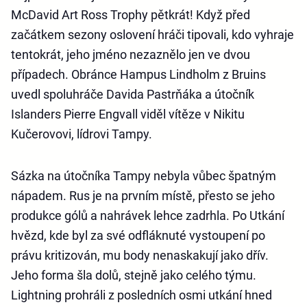
McDavid Art Ross Trophy pětkrát! Když před
začátkem sezony oslovení hráči tipovali, kdo vyhraje
tentokrát, jeho jméno nezaznělo jen ve dvou
případech. Obránce Hampus Lindholm z Bruins
uvedl spoluhráče Davida Pastrňáka a útočník
Islanders Pierre Engvall viděl vítěze v Nikitu
Kučerovovi, lídrovi Tampy.
Sázka na útočníka Tampy nebyla vůbec špatným
nápadem. Rus je na prvním místě, přesto se jeho
produkce gólů a nahrávek lehce zadrhla. Po Utkání
hvězd, kde byl za své odfláknuté vystoupení po
právu kritizován, mu body nenaskakují jako dřív.
Jeho forma šla dolů, stejně jako celého týmu.
Lightning prohráli z posledních osmi utkání hned