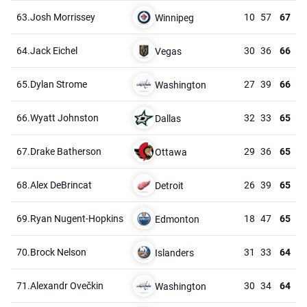
63.
Josh Morrissey
10
57
67
Winnipeg
64.
Jack Eichel
30
36
66
Vegas
65.
Dylan Strome
27
39
66
Washington
66.
Wyatt Johnston
32
33
65
Dallas
67.
Drake Batherson
29
36
65
Ottawa
68.
Alex DeBrincat
26
39
65
Detroit
69.
Ryan Nugent-Hopkins
18
47
65
Edmonton
70.
Brock Nelson
31
33
64
Islanders
71.
Alexandr Ovečkin
30
34
64
Washington