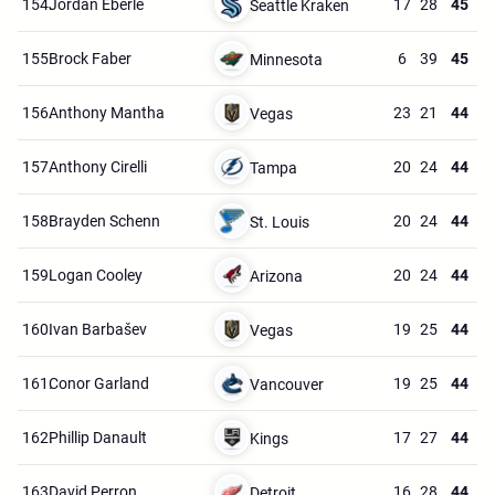
154.
Jordan Eberle
17
28
45
Seattle Kraken
155.
Brock Faber
6
39
45
Minnesota
156.
Anthony Mantha
23
21
44
Vegas
157.
Anthony Cirelli
20
24
44
Tampa
158.
Brayden Schenn
20
24
44
St. Louis
159.
Logan Cooley
20
24
44
Arizona
160.
Ivan Barbašev
19
25
44
Vegas
161.
Conor Garland
19
25
44
Vancouver
162.
Phillip Danault
17
27
44
Kings
163.
David Perron
16
28
44
Detroit