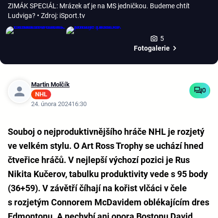
ZIMÁK SPECIÁL: Mrázek ať je na MS jedničkou. Budeme chtít
Ludviga?
• Zdroj: iSport.tv
5
Fotogalerie
Martin Molčík
0
NHL
24. února 2024
16:30
Souboj o nejproduktivnějšího hráče NHL je rozjetý
ve velkém stylu. O Art Ross Trophy se uchází hned
čtveřice hráčů. V nejlepší výchozí pozici je Rus
Nikita Kučerov, tabulku produktivity vede s 95 body
(36+59). V závětří číhají na kořist vlčáci v čele
s rozjetým Connorem McDavidem oblékajícím dres
Edmontonu. A nechybí ani opora Bostonu David