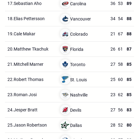
17.
Sebastian Aho
36
53
89
Carolina
18.
Elias Pettersson
34
54
88
Vancouver
19.
Cale Makar
21
67
88
Colorado
20.
Matthew Tkachuk
26
61
87
Florida
21.
Mitchell Marner
27
58
85
Toronto
22.
Robert Thomas
25
60
85
St. Louis
23.
Roman Josi
23
62
85
Nashville
24.
Jesper Bratt
27
56
83
Devils
25.
Jason Robertson
28
52
80
Dallas