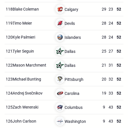
118.
Blake Coleman
29
23
52
Calgary
119.
Timo Meier
28
24
52
Devils
120.
Kyle Palmieri
28
24
52
Islanders
121.
Tyler Seguin
25
27
52
Dallas
122.
Mason Marchment
21
31
52
Dallas
123.
Michael Bunting
20
32
52
Pittsburgh
124.
Andrej Svečnikov
19
33
52
Carolina
125.
Zach Werenski
9
43
52
Columbus
126.
John Carlson
9
43
52
Washington