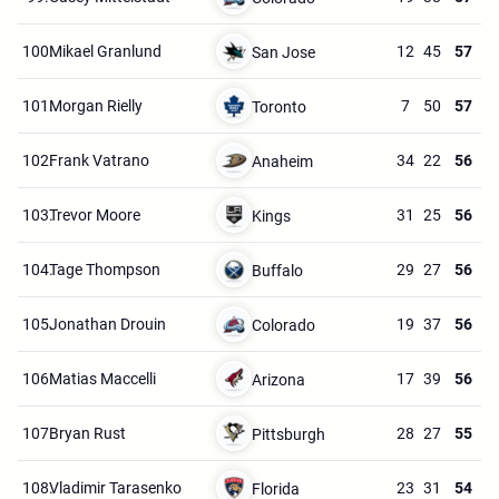
100.
Mikael Granlund
12
45
57
San Jose
101.
Morgan Rielly
7
50
57
Toronto
102.
Frank Vatrano
34
22
56
Anaheim
103.
Trevor Moore
31
25
56
Kings
104.
Tage Thompson
29
27
56
Buffalo
105.
Jonathan Drouin
19
37
56
Colorado
106.
Matias Maccelli
17
39
56
Arizona
107.
Bryan Rust
28
27
55
Pittsburgh
108.
Vladimir Tarasenko
23
31
54
Florida