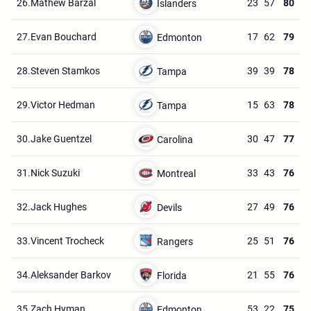
26.
Mathew Barzal
23
57
80
Islanders
27.
Evan Bouchard
17
62
79
Edmonton
28.
Steven Stamkos
39
39
78
Tampa
29.
Victor Hedman
15
63
78
Tampa
30.
Jake Guentzel
30
47
77
Carolina
31.
Nick Suzuki
33
43
76
Montreal
32.
Jack Hughes
27
49
76
Devils
33.
Vincent Trocheck
25
51
76
Rangers
34.
Aleksander Barkov
21
55
76
Florida
35.
Zach Hyman
53
22
75
Edmonton