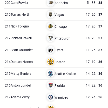
209.
Cam Fowler
5
33
38
Anaheim
210.
Tomáš Hertl
17
20
37
Vegas
211.
Nick Foligno
17
20
37
Chicago
212.
Rickard Rakell
14
23
37
Pittsburgh
213.
Sean Couturier
11
26
37
Flyers
214.
Danton Heinen
17
19
36
Boston
215.
Matty Beniers
14
22
36
Seattle Kraken
216.
Anton Lundell
14
22
36
Florida
217.
Adam Lowry
12
24
36
Winnipeg