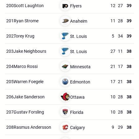
200.
Scott Laughton
12
27
39
Flyers
201.
Ryan Strome
11
28
39
Anaheim
202.
Torey Krug
5
34
39
St. Louis
203.
Jake Neighbours
27
11
38
St. Louis
204.
Marco Rossi
21
17
38
Minnesota
205.
Warren Foegele
17
21
38
Edmonton
206.
Jake Sanderson
10
28
38
Ottawa
207.
Gustav Forsling
10
28
38
Florida
208.
Rasmus Andersson
9
29
38
Calgary