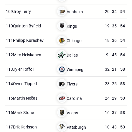
109.
Troy Terry
20
34
54
Anaheim
110.
Quinton Byfield
19
35
54
Kings
111.
Philipp Kurashev
18
36
54
Chicago
112.
Miro Heiskanen
9
45
54
Dallas
113.
Tyler Toffoli
32
21
53
Winnipeg
114.
Owen Tippett
28
25
53
Flyers
115.
Martin Nečas
24
29
53
Carolina
116.
Mark Stone
16
37
53
Vegas
117.
Erik Karlsson
10
43
53
Pittsburgh