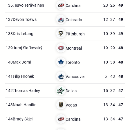
136.
Teuvo Teräväinen
23
26
49
Carolina
137.
Devon Toews
12
37
49
Colorado
138.
Kris Letang
10
39
49
Pittsburgh
139.
Juraj Slafkovský
19
29
48
Montreal
140.
Max Domi
10
38
48
Toronto
141.
Filip Hronek
5
43
48
Vancouver
142.
Thomas Harley
15
32
47
Dallas
143.
Noah Hanifin
13
34
47
Vegas
144.
Brady Skjei
13
34
47
Carolina