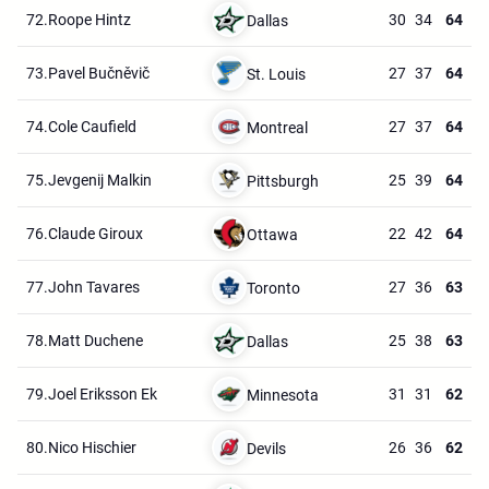
72.
Roope Hintz
30
34
64
Dallas
73.
Pavel Bučněvič
27
37
64
St. Louis
74.
Cole Caufield
27
37
64
Montreal
75.
Jevgenij Malkin
25
39
64
Pittsburgh
76.
Claude Giroux
22
42
64
Ottawa
77.
John Tavares
27
36
63
Toronto
78.
Matt Duchene
25
38
63
Dallas
79.
Joel Eriksson Ek
31
31
62
Minnesota
80.
Nico Hischier
26
36
62
Devils