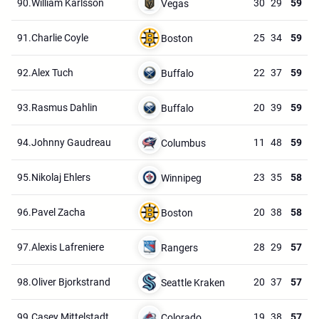
90.
William Karlsson
30
29
59
Vegas
91.
Charlie Coyle
25
34
59
Boston
92.
Alex Tuch
22
37
59
Buffalo
93.
Rasmus Dahlin
20
39
59
Buffalo
94.
Johnny Gaudreau
11
48
59
Columbus
95.
Nikolaj Ehlers
23
35
58
Winnipeg
96.
Pavel Zacha
20
38
58
Boston
97.
Alexis Lafreniere
28
29
57
Rangers
98.
Oliver Bjorkstrand
20
37
57
Seattle Kraken
99.
Casey Mittelstadt
19
38
57
Colorado