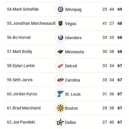
54.
Mark Scheifele
25
44
69
Winnipeg
55.
Jonathan Marchessault
41
27
68
Vegas
56.
Bo Horvat
33
35
68
Islanders
57.
Matt Boldy
30
38
68
Minnesota
58.
Dylan Larkin
33
34
67
Detroit
59.
Seth Jarvis
33
34
67
Carolina
60.
Jordan Kyrou
31
36
67
St. Louis
61.
Brad Marchand
29
38
67
Boston
62.
Joe Pavelski
27
40
67
Dallas