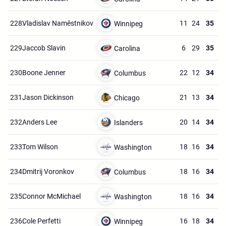
228.
Vladislav Naměstnikov
11
24
35
Winnipeg
229.
Jaccob Slavin
6
29
35
Carolina
230.
Boone Jenner
22
12
34
Columbus
231.
Jason Dickinson
21
13
34
Chicago
232.
Anders Lee
20
14
34
Islanders
233.
Tom Wilson
18
16
34
Washington
234.
Dmitrij Voronkov
18
16
34
Columbus
235.
Connor McMichael
18
16
34
Washington
236.
Cole Perfetti
16
18
34
Winnipeg