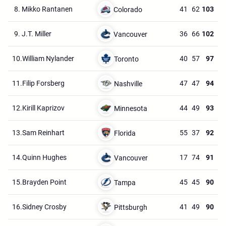
8.
Mikko Rantanen
41
62
103
Colorado
9.
J.T. Miller
36
66
102
Vancouver
10.
William Nylander
40
57
97
Toronto
11.
Filip Forsberg
47
47
94
Nashville
12.
Kirill Kaprizov
44
49
93
Minnesota
13.
Sam Reinhart
55
37
92
Florida
14.
Quinn Hughes
17
74
91
Vancouver
15.
Brayden Point
45
45
90
Tampa
16.
Sidney Crosby
41
49
90
Pittsburgh