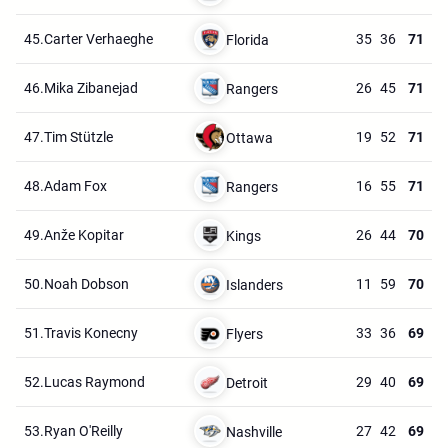
45.
Carter Verhaeghe
35
36
71
Florida
46.
Mika Zibanejad
26
45
71
Rangers
47.
Tim Stützle
19
52
71
Ottawa
48.
Adam Fox
16
55
71
Rangers
49.
Anže Kopitar
26
44
70
Kings
50.
Noah Dobson
11
59
70
Islanders
51.
Travis Konecny
33
36
69
Flyers
52.
Lucas Raymond
29
40
69
Detroit
53.
Ryan O'Reilly
27
42
69
Nashville