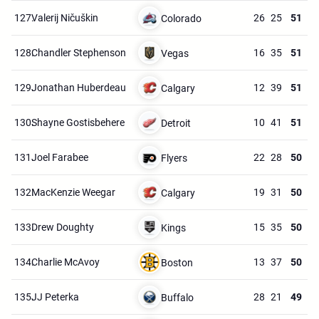
127.
Valerij Ničuškin
26
25
51
Colorado
128.
Chandler Stephenson
16
35
51
Vegas
129.
Jonathan Huberdeau
12
39
51
Calgary
130.
Shayne Gostisbehere
10
41
51
Detroit
131.
Joel Farabee
22
28
50
Flyers
132.
MacKenzie Weegar
19
31
50
Calgary
133.
Drew Doughty
15
35
50
Kings
134.
Charlie McAvoy
13
37
50
Boston
135.
JJ Peterka
28
21
49
Buffalo