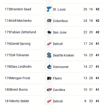
173.
Brandon Saad
26
16
42
St. Louis
174.
Kirill Marčenko
24
18
42
Columbus
175.
Fabian Zetterlund
22
20
42
San Jose
176.
Daniel Sprong
17
24
41
Detroit
177.
Eeli Tolvanen
16
25
41
Seattle Kraken
178.
Elias Lindholm
14
27
41
Vancouver
179.
Morgan Frost
13
28
41
Flyers
180.
Brent Burns
10
31
41
Carolina
181.
Moritz Seider
8
33
41
Detroit