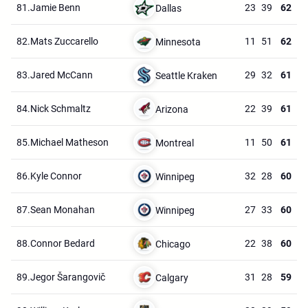
81.
Jamie Benn
23
39
62
Dallas
82.
Mats Zuccarello
11
51
62
Minnesota
83.
Jared McCann
29
32
61
Seattle Kraken
84.
Nick Schmaltz
22
39
61
Arizona
85.
Michael Matheson
11
50
61
Montreal
86.
Kyle Connor
32
28
60
Winnipeg
87.
Sean Monahan
27
33
60
Winnipeg
88.
Connor Bedard
22
38
60
Chicago
89.
Jegor Šarangovič
31
28
59
Calgary