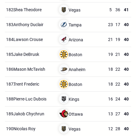
182.
Shea Theodore
5
36
41
Vegas
183.
Anthony Duclair
23
17
40
Tampa
184.
Lawson Crouse
21
19
40
Arizona
185.
Jake DeBrusk
19
21
40
Boston
186.
Mason McTavish
18
22
40
Anaheim
187.
Trent Frederic
18
22
40
Boston
188.
Pierre-Luc Dubois
16
24
40
Kings
189.
Jakob Chychrun
13
27
40
Ottawa
190.
Nicolas Roy
12
28
40
Vegas