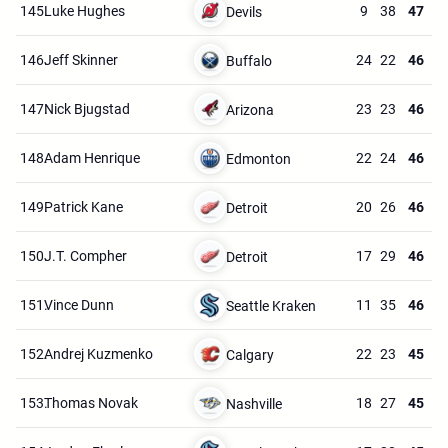
145.
Luke Hughes
9
38
47
Devils
146.
Jeff Skinner
24
22
46
Buffalo
147.
Nick Bjugstad
23
23
46
Arizona
148.
Adam Henrique
22
24
46
Edmonton
149.
Patrick Kane
20
26
46
Detroit
150.
J.T. Compher
17
29
46
Detroit
151.
Vince Dunn
11
35
46
Seattle Kraken
152.
Andrej Kuzmenko
22
23
45
Calgary
153.
Thomas Novak
18
27
45
Nashville