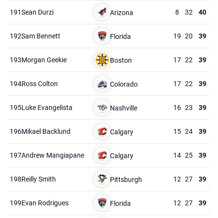
191.
Sean Durzi
8
32
40
Arizona
192.
Sam Bennett
19
20
39
Florida
193.
Morgan Geekie
17
22
39
Boston
194.
Ross Colton
17
22
39
Colorado
195.
Luke Evangelista
16
23
39
Nashville
196.
Mikael Backlund
15
24
39
Calgary
197.
Andrew Mangiapane
14
25
39
Calgary
198.
Reilly Smith
12
27
39
Pittsburgh
199.
Evan Rodrigues
12
27
39
Florida