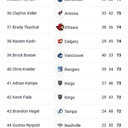
36.
Clayton Keller
33
42
75
Arizona
37.
Brady Tkachuk
38
36
74
Ottawa
38.
Nazem Kadri
29
45
74
Calgary
39.
Brock Boeser
40
33
73
Vancouver
40.
Chris Kreider
39
34
73
Rangers
41.
Adrian Kempe
27
46
73
Kings
42.
Kevin Fiala
29
43
72
Kings
43.
Brandon Hagel
24
48
72
Tampa
44.
Gustav Nyquist
22
50
72
Nashville