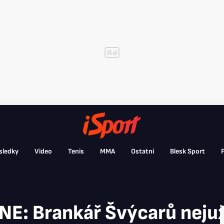
sledky
Video
Tenis
MMA
Ostatní
Blesk Sport
F
NE: Brankář Švýcarů neju