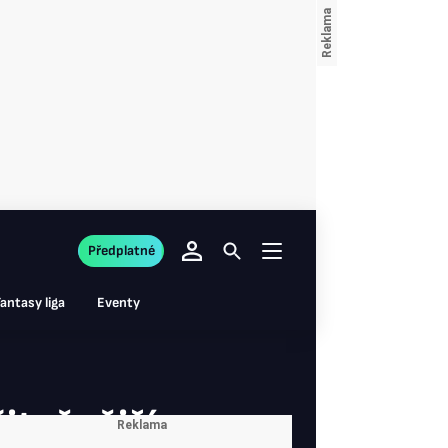
Předplatné
antasy liga
Eventy
žitečnějším