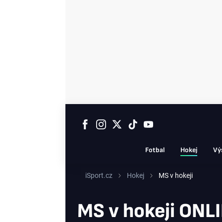
Fotbal
Hokej
Vý
iSport.cz
Hokej
MS v hokeji
MS v hokeji ONLI