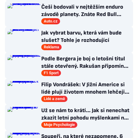
Češi bodovali v nejtěžším enduro
závodě planety. Znáte Red Bull
Romaniacs?
Auto.cz
Jak vybrat barvu, která vám bude
slušet? Tohle je rozhodující
Reklama
Podle Bergera je boj o letošní titul
stále otevřený. Rakušan připomíná
vývoj loňské sezony
F1 Sport
Filip Vondrášek: V Jižní Americe si
lidé plují životem mnohem lehčeji,
věci tolik neřeší
Lidé a země
Už se nám to krátí... Jak si nenechat
zkazit letní pohodu myšlenkami na
zářijový zápřah?
Moje Psychologie
Soupeři, na které nezapomene. 6