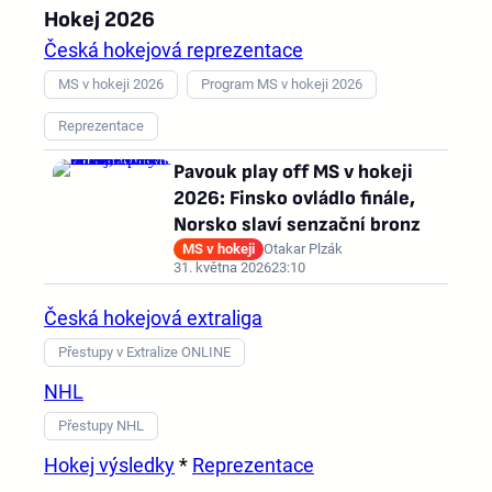
Hokej 2026
Česká hokejová reprezentace
MS v hokeji 2026
Program MS v hokeji 2026
Reprezentace
Pavouk play off MS v hokeji
2026: Finsko ovládlo finále,
Norsko slaví senzační bronz
MS v hokeji
Otakar Plzák
31. května 2026
23:10
Česká hokejová extraliga
Přestupy v Extralize ONLINE
NHL
Přestupy NHL
Hokej výsledky
*
Reprezentace