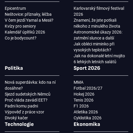
Epicentrum
Karlovarský filmový festival
Neštovice: příznaky, léčba
2026
V čem jezdí Yamal a Mesii?
Znamení, že jste potkali
Kvízy pro seniory
někoho z minulého života
Kalendář úplňků 2026
Astronomické úkazy 2026:
Co je bodycount?
zatmění slunce a další
Jak obléci miminko při
vysokých teplotách?
Jak na dokonalé letní mojito
6 lehkých letních salátů
Politika
Sport 2026
Nová superdávka: kdo na ní
MMA
dosáhne?
Fotbal 2026/27
Sjezd sudetských Němců
Hokej 2026
Proč vláda zavádí EET?
Tenis 2026
Padni komu padni
F1 2026
Výpověď z práce vzor
Atletika 2026
Divoký kačer
Cyklistika 2026
Technologie
Ekonomika