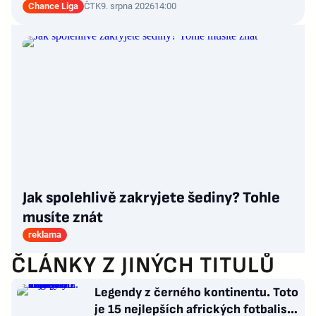
Chance Liga
ČTK
9. srpna 2026
14:00
Jak spolehlivě zakryjete šediny? Tohle
musíte znát
reklama
ČLÁNKY Z JINÝCH TITULŮ
Legendy z černého kontinentu. Toto
je 15 nejlepších afrických fotbalistů