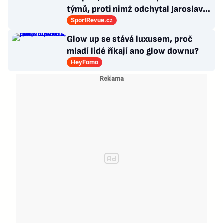
týmů, proti nimž odchytal Jaroslav
Drobný nejvíc zápasů v kariéře
SportRevue.cz
Glow up se stává luxusem, proč
mladí lidé říkají ano glow downu?
HeyFomo