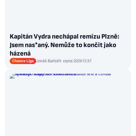
Kapitán Vydra nechápal remízu Plzně:
Jsem nas*aný. Nemůže to končit jako
házená
Chance Liga
Jonáš Bartoš
9. srpna 2026
12:37