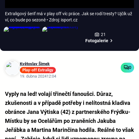
Extraligový šerif má v play off víc práce. Jak se rodí tresty? Ujčík už
ví, co bude po sezoně
• Zdroj: isport.cz
21
Fotogalerie
Květoslav Šimek
0
Play-off Extraligy
19. dubna 2024
12:04
Vyply na led! volají třinečtí fanoušci. Důraz,
zkušenosti a v případě potřeby i nelítostná kladiva
obránce Jana Výtiska (42) z partnerského Frýdku-
Místku by se Ocelářům po zraněních Jakuba
Jeřábka a Martina Marinčina hodila. Reálné to však
není. „Zahřeje, když si lidi vzpomenou zrovna na