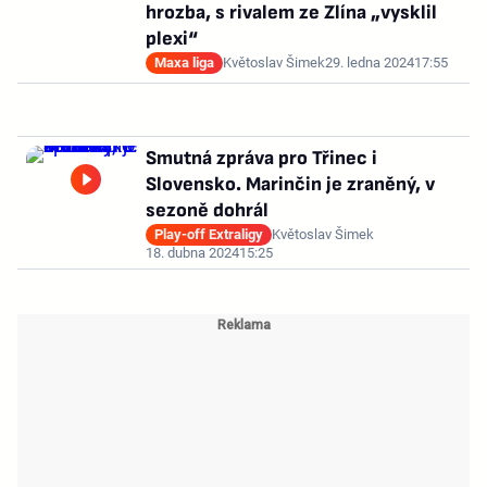
hrozba, s rivalem ze Zlína „vysklil
plexi“
Maxa liga
Květoslav Šimek
29. ledna 2024
17:55
Smutná zpráva pro Třinec i
Slovensko. Marinčin je zraněný, v
sezoně dohrál
Play-off Extraligy
Květoslav Šimek
18. dubna 2024
15:25