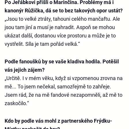
Po Jeřábkovi přišli o Marinčina. Problémy má i
kanonýr Růžička, dá se to bez takových opor ustát?
„Jsou to velké ztráty, tahouni celého mančaftu. Ale
jsou tam jiní a musí je nahradit. Aspoň se mohou
ukázat další, dostanou více prostoru a může je to
vystřelit. Síla je tam pořád velká.“
Podle fanoušků by se vaše kladiva hodila. Potěšil
vás jejich zájem?
„Určitě. I v mém věku, když si vzpomenou zrovna na
mě... To jsem nečekal, samozřejmě to zahřeje.
Jsem rád, že na mě fandové nezapomněli, až mě to
zaskočilo.“
Kdo by podle vás mohl z partnerského Frýdku-