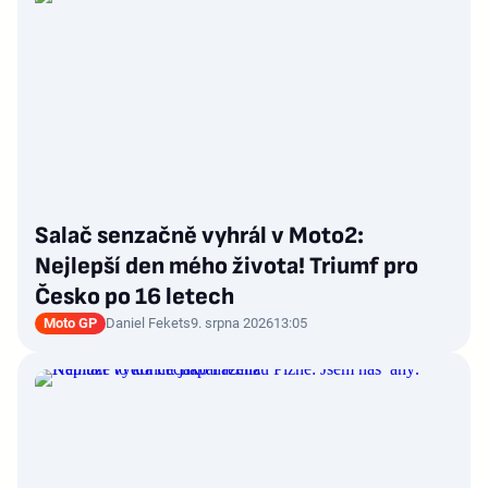
Salač senzačně vyhrál v Moto2:
Nejlepší den mého života! Triumf pro
Česko po 16 letech
Moto GP
Daniel Fekets
9. srpna 2026
13:05