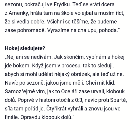
sezonu, pokračuji ve Frýdku. Teď se vrátí dcera
z Ameriky, hrála tam na škole volejbal a musím říct,
že si vedla dobře. Všichni se těšíme, že budeme
zase pohromadě. Vyrazíme na chalupu, pohoda.“
Hokej sledujete?
„Ne, ani se nedívám. Jak skončím, vypínám a hokej
jde bokem. Když jsem v procesu, tak to sleduji,
abych si mohl udělat nějaký obrázek, ale teď už ne.
Navíc po sezoně, jakou jsme měli. Chci mít klid.
Samozřejmě vím, jak to Oceláři zase urvali, klobouk
dolů. Poprvé v historii otočili z 0:3, navíc proti Spartě,
síla tam pořád je. Čtyřikrát vyhráli a znovu jsou ve
finále. Opravdu klobouk dolů.“