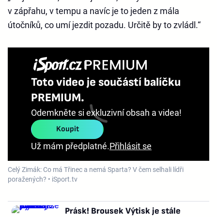
v zápřahu, v tempu a navíc je to jeden z mála
útočníků, co umí jezdit pozadu. Určitě by to zvládl.“
Toto video je součástí balíčku
PREMIUM.
Odemkněte si exkluzivní obsah a videa!
Koupit
Už mám předplatné.
Přihlásit se
Celý Zimák: Co má Třinec a nemá Sparta? V čem selhali lídři
poražených? • iSport.tv
Prásk! Brousek Výtisk je stále