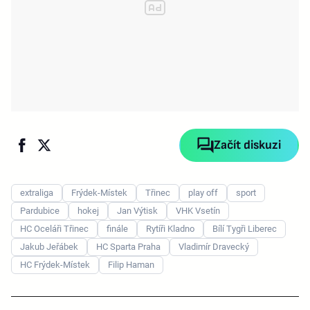
Začít diskuzi
extraliga
Frýdek-Místek
Třinec
play off
sport
Pardubice
hokej
Jan Výtisk
VHK Vsetín
HC Oceláři Třinec
finále
Rytíři Kladno
Bílí Tygři Liberec
Jakub Jeřábek
HC Sparta Praha
Vladimír Dravecký
HC Frýdek-Místek
Filip Haman