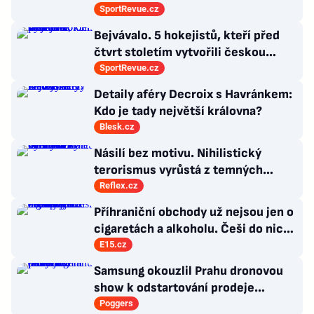
všech dob
SportRevue.cz
Bejvávalo. 5 hokejistů, kteří před
čtvrt stoletím vytvořili českou
kolonii v Ottawě
SportRevue.cz
Detaily aféry Decroix s Havránkem:
Kdo je tady největší královna?
Blesk.cz
Násilí bez motivu. Nihilistický
terorismus vyrůstá z temných
koutů internetu a míří i na malé děti
Reflex.cz
Příhraniční obchody už nejsou jen o
cigaretách a alkoholu. Češi do nich
jezdí nakupovat zcela jiné zboží
E15.cz
Samsung okouzlil Prahu dronovou
show k odstartování prodeje
nových produktů
Poggers