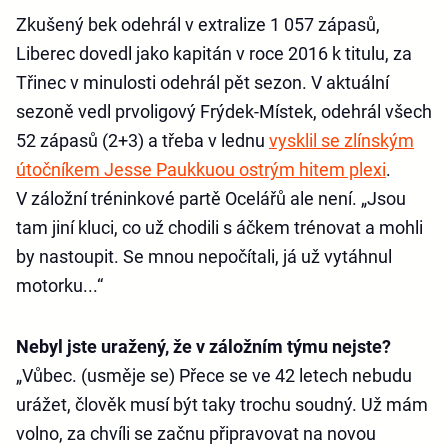
Zkušený bek odehrál v extralize 1 057 zápasů,
Liberec dovedl jako kapitán v roce 2016 k titulu, za
Třinec v minulosti odehrál pět sezon. V aktuální
sezoně vedl prvoligový Frýdek-Místek, odehrál všech
52 zápasů (2+3) a třeba v lednu
vysklil se zlínským
útočníkem Jesse Paukkuou ostrým hitem plexi
.
V záložní tréninkové partě Ocelářů ale není. „Jsou
tam jiní kluci, co už chodili s áčkem trénovat a mohli
by nastoupit. Se mnou nepočítali, já už vytáhnul
motorku...“
Nebyl jste uražený, že v záložním týmu nejste?
„Vůbec. (usměje se) Přece se ve 42 letech nebudu
urážet, člověk musí být taky trochu soudný. Už mám
volno, za chvíli se začnu připravovat na novou