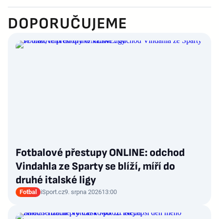
DOPORUČUJEME
Fotbalové přestupy ONLINE: odchod
Vindahla ze Sparty se blíží, míří do
druhé italské ligy
Fotbal
iSport.cz
9. srpna 2026
13:00