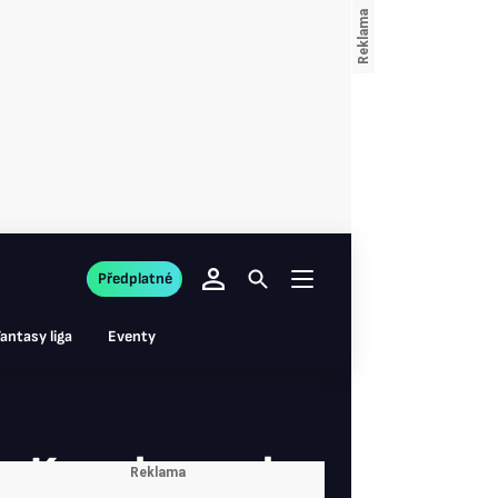
Předplatné
antasy liga
Eventy
aby Kreml pomalu