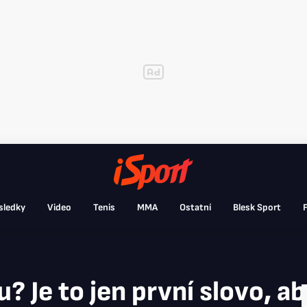
sledky
Video
Tenis
MMA
Ostatní
Blesk Sport
F
? Je to jen první slovo, 