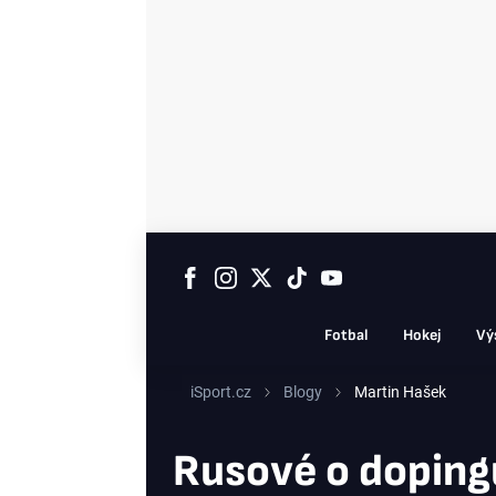
Fotbal
Hokej
Vý
iSport.cz
Blogy
Martin Hašek
Rusové o dopingu