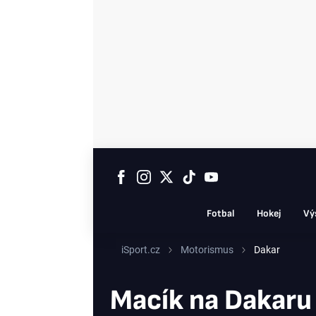
Fotbal
Hokej
Vý
iSport.cz
Motorismus
Dakar
Macík na Dakaru s