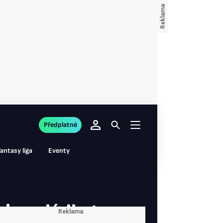
Předplatné
antasy liga
Eventy
ais ovládl etapu a