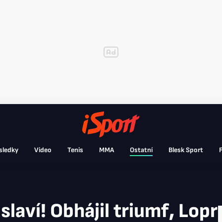
sledky
Video
Tenis
MMA
Ostatní
Blesk Sport
F
laví! Obhájil triumf, Lopr