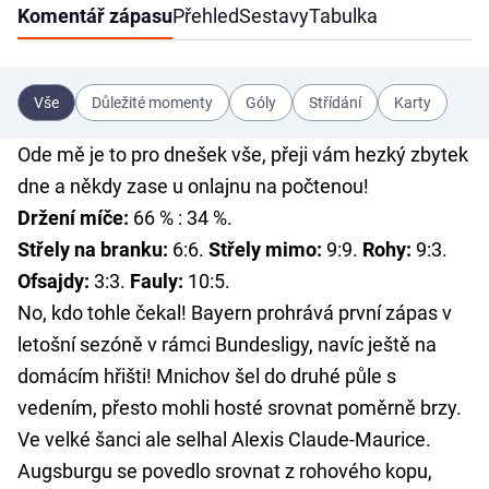
Komentář zápasu
Přehled
Sestavy
Tabulka
Vše
Důležité momenty
Góly
Střídání
Karty
Ode mě je to pro dnešek vše, přeji vám hezký zbytek
dne a někdy zase u onlajnu na počtenou!
Držení míče:
66 % : 34 %.
Střely na branku:
6:6.
Střely mimo:
9:9.
Rohy:
9:3.
Ofsajdy:
3:3.
Fauly:
10:5.
No, kdo tohle čekal! Bayern prohrává první zápas v
letošní sezóně v rámci Bundesligy, navíc ještě na
domácím hřišti! Mnichov šel do druhé půle s
vedením, přesto mohli hosté srovnat poměrně brzy.
Ve velké šanci ale selhal Alexis Claude-Maurice.
Augsburgu se povedlo srovnat z rohového kopu,