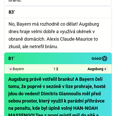
83’
No, Bayern má rozhodně co dělat! Augsburg
dnes hraje velmi dobře a využívá okének v
obraně domácích. Alexis Claude-Maurice to
zkusil, ale netrefil bránu.
81’
Góóól
Bayern
1
:
2
Augsburg
Augsburg právě vstřelil branku! A Bayern čelí
tomu, že poprvé v sezóně v lize prohraje, hosté
jdou do vedení! Dimitris Giannoulis měl před
sebou prostor, který využil k parádní přihrávce
na penaltu, kde byl úplně volný HAN-NOAH
MASSENGO! Ten z první místil míč do sítě a