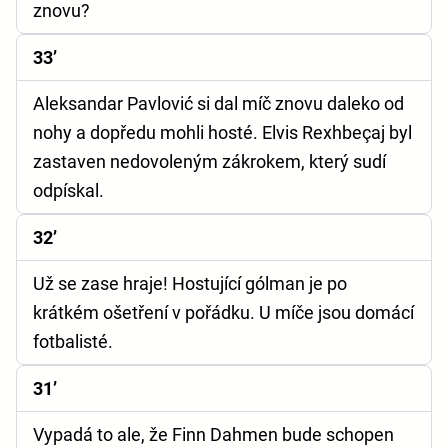
znovu?
33’
Aleksandar Pavlović si dal míč znovu daleko od
nohy a dopředu mohli hosté. Elvis Rexhbeçaj byl
zastaven nedovoleným zákrokem, který sudí
odpískal.
32’
Už se zase hraje! Hostující gólman je po
krátkém ošetření v pořádku. U míče jsou domácí
fotbalisté.
31’
Vypadá to ale, že Finn Dahmen bude schopen