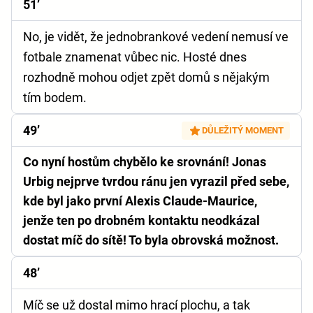
51’
No, je vidět, že jednobrankové vedení nemusí ve
fotbale znamenat vůbec nic. Hosté dnes
rozhodně mohou odjet zpět domů s nějakým
tím bodem.
49’
DŮLEŽITÝ MOMENT
Co nyní hostům chybělo ke srovnání! Jonas
Urbig nejprve tvrdou ránu jen vyrazil před sebe,
kde byl jako první Alexis Claude-Maurice,
jenže ten po drobném kontaktu neodkázal
dostat míč do sítě! To byla obrovská možnost.
48’
Míč se už dostal mimo hrací plochu, a tak