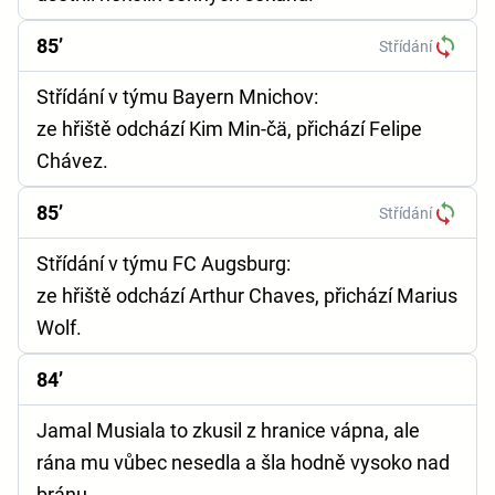
85’
Střídání
Střídání v týmu Bayern Mnichov:
ze hřiště odchází Kim Min-čä, přichází Felipe
Chávez.
85’
Střídání
Střídání v týmu FC Augsburg:
ze hřiště odchází Arthur Chaves, přichází Marius
Wolf.
84’
Jamal Musiala to zkusil z hranice vápna, ale
rána mu vůbec nesedla a šla hodně vysoko nad
bránu.