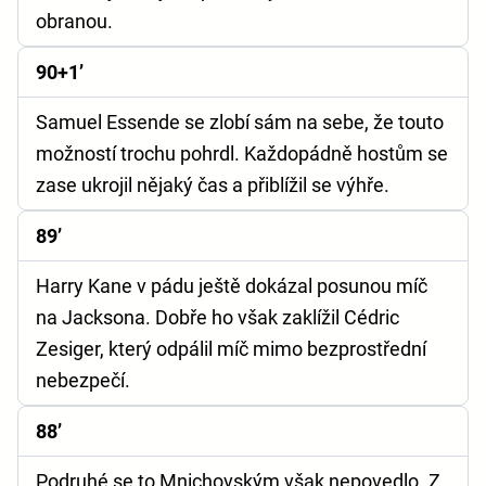
obranou.
90+1’
Samuel Essende se zlobí sám na sebe, že touto
možností trochu pohrdl. Každopádně hostům se
zase ukrojil nějaký čas a přiblížil se výhře.
89’
Harry Kane v pádu ještě dokázal posunou míč
na Jacksona. Dobře ho však zaklížil Cédric
Zesiger, který odpálil míč mimo bezprostřední
nebezpečí.
88’
Podruhé se to Mnichovským však nepovedlo. Z