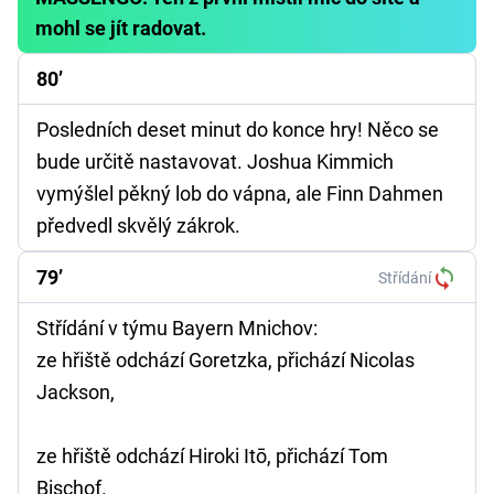
mohl se jít radovat.
80’
Posledních deset minut do konce hry! Něco se
bude určitě nastavovat. Joshua Kimmich
vymýšlel pěkný lob do vápna, ale Finn Dahmen
předvedl skvělý zákrok.
79’
Střídání
Střídání v týmu Bayern Mnichov:
ze hřiště odchází Goretzka, přichází Nicolas
Jackson,
ze hřiště odchází Hiroki Itō, přichází Tom
Bischof.