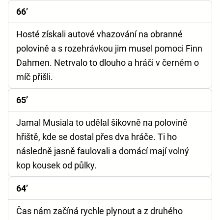
66’
Hosté získali autové vhazování na obranné
polovině a s rozehrávkou jim musel pomoci Finn
Dahmen. Netrvalo to dlouho a hráči v černém o
míč přišli.
65’
Jamal Musiala to udělal šikovně na polovině
hřiště, kde se dostal přes dva hráče. Ti ho
následně jasně faulovali a domácí mají volný
kop kousek od půlky.
64’
Čas nám začíná rychle plynout a z druhého