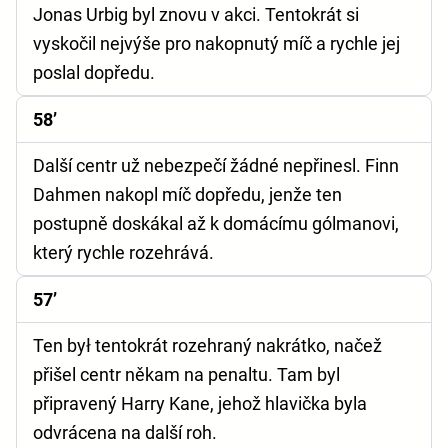
Jonas Urbig byl znovu v akci. Tentokrát si
vyskočil nejvýše pro nakopnutý míč a rychle jej
poslal dopředu.
58’
Další centr už nebezpečí žádné nepřinesl. Finn
Dahmen nakopl míč dopředu, jenže ten
postupně doskákal až k domácímu gólmanovi,
který rychle rozehrává.
57’
Ten był tentokrát rozehraný nakrátko, načež
přišel centr někam na penaltu. Tam byl
připravený Harry Kane, jehož hlavička byla
odvrácena na další roh.