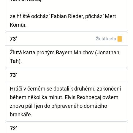
ze hřiště odchází Fabian Rieder, přichází Mert
Kömür.
73’
Žlutá karta
Žlutá karta pro tým Bayern Mnichov (Jonathan
Tah).
73’
Hráči v černém se dostali k druhému zakončení
během několika minut. Elvis Rexhbeçaj ovšem
znovu pálil jen do připraveného domácího
brankáře.
72’