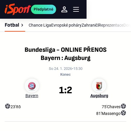
Předplatné
Fotbal
Chance Liga
Evropské poháry
Zahraničí
Reprezentace
Dom
Bundesliga - ONLINE PŘENOS
Bayern : Augsburg
So 24. 1. 2026
15:30
Konec
1:2
Bayern
Augsburg
23'
Itō
75'
Chaves
81'
Massengo