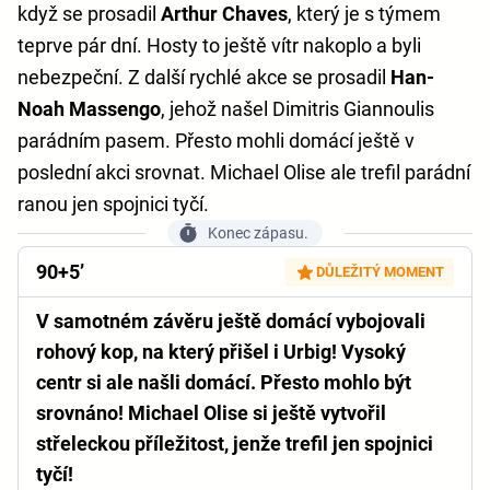
když se prosadil
Arthur Chaves
, který je s týmem
teprve pár dní. Hosty to ještě vítr nakoplo a byli
nebezpeční. Z další rychlé akce se prosadil
Han-
Noah Massengo
, jehož našel Dimitris Giannoulis
parádním pasem. Přesto mohli domácí ještě v
poslední akci srovnat. Michael Olise ale trefil parádní
ranou jen spojnici tyčí.
Konec zápasu.
90+5’
DŮLEŽITÝ MOMENT
V samotném závěru ještě domácí vybojovali
rohový kop, na který přišel i Urbig! Vysoký
centr si ale našli domácí. Přesto mohlo být
srovnáno! Michael Olise si ještě vytvořil
střeleckou příležitost, jenže trefil jen spojnici
tyčí!