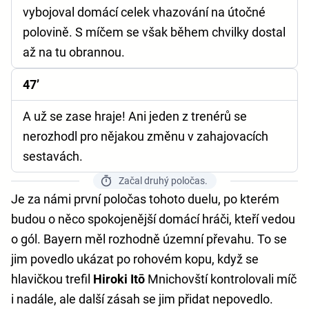
vybojoval domácí celek vhazování na útočné
polovině. S míčem se však během chvilky dostal
až na tu obrannou.
47’
A už se zase hraje! Ani jeden z trenérů se
nerozhodl pro nějakou změnu v zahajovacích
sestavách.
Začal druhý poločas.
Je za námi první poločas tohoto duelu, po kterém
budou o něco spokojenější domácí hráči, kteří vedou
o gól. Bayern měl rozhodně územní převahu. To se
jim povedlo ukázat po rohovém kopu, když se
hlavičkou trefil
Hiroki Itō
Mnichovští kontrolovali míč
i nadále, ale další zásah se jim přidat nepovedlo.