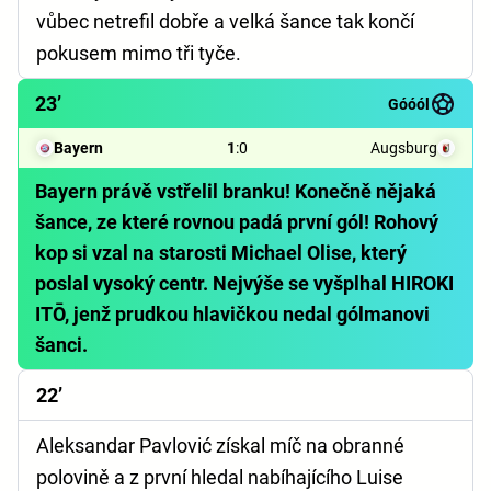
vůbec netrefil dobře a velká šance tak končí
pokusem mimo tři tyče.
23’
Góóól
Bayern
1
:
0
Augsburg
Bayern právě vstřelil branku! Konečně nějaká
šance, ze které rovnou padá první gól! Rohový
kop si vzal na starosti Michael Olise, který
poslal vysoký centr. Nejvýše se vyšplhal HIROKI
ITŌ, jenž prudkou hlavičkou nedal gólmanovi
šanci.
22’
Aleksandar Pavlović získal míč na obranné
polovině a z první hledal nabíhajícího Luise