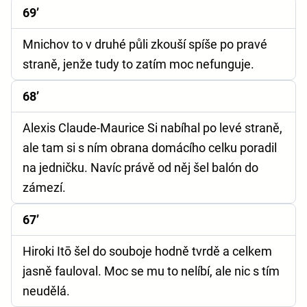
69’
Mnichov to v druhé půli zkouší spíše po pravé
straně, jenže tudy to zatím moc nefunguje.
68’
Alexis Claude-Maurice Si nabíhal po levé straně,
ale tam si s ním obrana domácího celku poradil
na jedničku. Navíc právě od něj šel balón do
zámezí.
67’
Hiroki Itō šel do souboje hodně tvrdě a celkem
jasně fauloval. Moc se mu to nelíbí, ale nic s tím
neudělá.