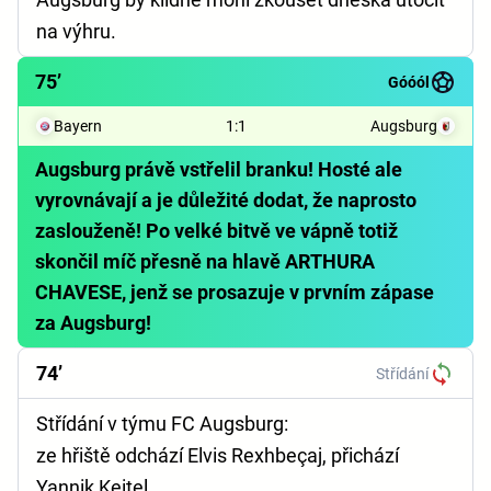
na výhru.
75’
Góóól
Bayern
1
:
1
Augsburg
Augsburg právě vstřelil branku! Hosté ale
vyrovnávají a je důležité dodat, že naprosto
zaslouženě! Po velké bitvě ve vápně totiž
skončil míč přesně na hlavě ARTHURA
CHAVESE, jenž se prosazuje v prvním zápase
za Augsburg!
74’
Střídání
Střídání v týmu FC Augsburg:
ze hřiště odchází Elvis Rexhbeçaj, přichází
Yannik Keitel,