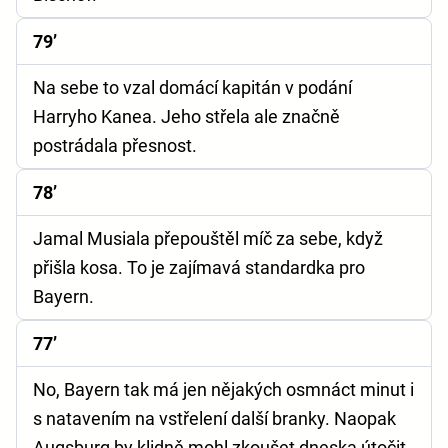
79’
Na sebe to vzal domácí kapitán v podání
Harryho Kanea. Jeho střela ale značně
postrádala přesnost.
78’
Jamal Musiala přepouštěl míč za sebe, když
přišla kosa. To je zajímavá standardka pro
Bayern.
77’
No, Bayern tak má jen nějakých osmnáct minut i
s natavením na vstřelení další branky. Naopak
Augsburg by klidně mohl zkoušet dneska útočit