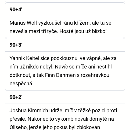
90+4’
Marius Wolf vyzkoušel ránu křížem, ale ta se
nevešla mezi tři tyče. Hosté jsou už blízko!
90+3’
Yannik Keitel sice podklouznul ve vápně, ale za
ním už nikdo nebyl. Navíc se míče ani nestihl
dotknout, a tak Finn Dahmen s rozehrávkou
nespěchá.
90+2’
Joshua Kimmich udržel míč v těžké pozici proti
přesile. Nakonec to vykombinovali domyté na
Oliseho, jenže jeho pokus byl zblokován